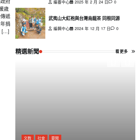
縣政府
編審中心
2025 年 2 月 24 日
0
暖歲
量傳遞
武夷山大紅袍與台灣烏龍茶 同根同源
今年捐
編輯中心
2024 年 12 月 17 日
0
[…]
精選新聞
看更多
文教
社會
要聞