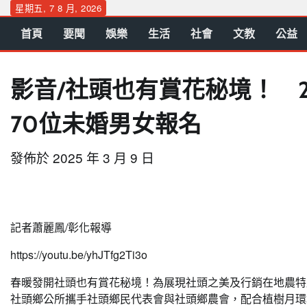
Skip
星期五, 7 8 月, 2026
to
首頁
要聞
娛樂
生活
社會
文教
公益
content
影音/社頭也有賞花秘境！ 2
70位未婚男女報名
發佈於
2025 年 3 月 9 日
記者蕭麗鳳/彰化報導
https://youtu.be/yhJTfg2Ti3o
春暖發開社頭也有賞花秘境！為展現社頭之美及行銷在地農特
社頭鄉公所攜手社頭鄉民代表會與社頭鄉農會，配合植樹月環境