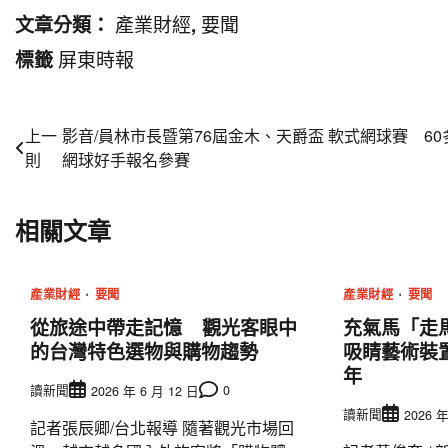
產業財經
要聞
文章分類：
,
屏東時報
標籤
文
上一
影音/員林市長暨第76屆金木、天爵盃 軟式網球賽 60
則
網球好手報名參賽
章
導
相關文章
覽
產業財經
要聞
產業財經
要聞
從旅途中帶走記憶 觀光客眼中
充氣馬「走
的台灣特色選物與購物趨勢
吸睛藝術裝
年
讀新聞
0
2026 年 6 月 12 日
讀新聞
2026 年
記者張辰卿/台北報導 隨著觀光市場回