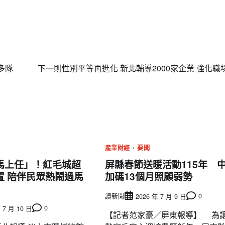
多隊
下一則
性別平等再進化 新北輔導2000家企業 強化職
產業財經
要聞
馬上任」！紅毛城超
屏縣春節送暖活動115年 
置 陪伴民眾熱鬧過馬
加碼13個月照顧弱勢
讀新聞
0
2026 年 7 月 9 日
0
 7 月 10 日
【記者范家豪／屏東報導】 為