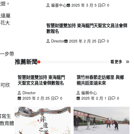
旅遊。
編審中心
2025 年 3 月 5 日
0
永遠屬
鵑花大
智慧財運雙加持 東海龍門天聖宮文昌法會倒
數報名
Director
2025 年 2 月 25 日
0
一步帶
推薦新聞
看更多
智慧財運雙加持 東海龍門
葉竹林春節走訪鄉里 與鄉
天聖宮文昌法會倒數報名
親共話澎湖未來
除可欣
Director
編輯中心
2025 年 2 月 25 日
0
2025 年 2 月 1 日
0
畫寫生
教育體