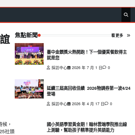
首
要
娛
生
社
文
公
運
旅
政
地
專
頁
聞
樂
活
會
教
益
動
遊
治
方
欄
焦點新聞
看更多
聯誼
臺中金饌獎火熱開跑！下一個優質餐飲得主
就是您
採訪中心
2026 年 7 月 1 日
0
延續三屆高回收佳績 2026物調券第一波4/24
登場
採訪中心
2026 年 4 月 17 日
0
時候，
國小英語學習黃金期！翰林雲端學院推出線
上測驗，幫助孩子精準提升英語能力
25社頭