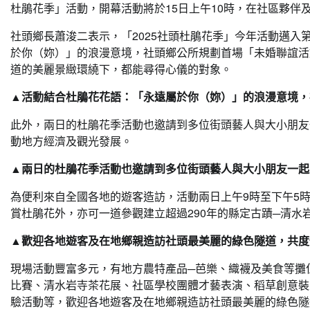
杜鵑花季」活動，開幕活動將於15日上午10時，在社區夥
社頭鄉長蕭浚二表示，「2025社頭杜鵑花季」今年活動邁
於你（妳）」的浪漫意境，社頭鄉公所規劃首場「未婚聯誼活
道的美麗景緻環繞下，都能尋得心儀的對象。
▲活動結合杜鵑花花語：「永遠屬於你（妳）」的浪漫意境，
此外，兩日的杜鵑花季活動也邀請到多位街頭藝人與大小朋友
動地方經濟及觀光發展。
▲兩日的杜鵑花季活動也邀請到多位街頭藝人與大小朋友一起互
為便利來自全國各地的遊客造訪，活動兩日上午9時至下午5
賞杜鵑花外，亦可一道參觀建立超過290年的縣定古蹟─清水
▲歡迎各地遊客及在地鄉親造訪社頭最美麗的綠色隧道，共度
現場活動豐富多元，有地方農特產品─芭樂、織襪及美食等攤
比賽、清水岩寺茶花展、社區學校團體才藝表演、稻草創意裝
驗活動等，歡迎各地遊客及在地鄉親造訪社頭最美麗的綠色隧