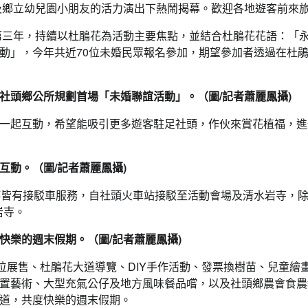
伴及鄉立幼兒園小朋友的活力演出下熱鬧揭幕。歡迎各地遊客前來
入第三年，持續以杜鵑花為活動主要焦點，並結合杜鵑花花語：「
動」，今年共近70位未婚民眾報名參加，期望參加者透過在杜
社頭鄉公所規劃首場「未婚聯誼活動」。（圖/記者蕭麗鳳攝)
一起互動，希望能吸引更多遊客駐足社頭，作伙來賞花植福，進
動。（圖/記者蕭麗鳳攝)
時皆有接駁車服務，自社頭火車站接駁至活動會場及清水岩寺，
岩寺。
快樂的週末假期。（圖/記者蕭麗鳳攝)
位展售、杜鵑花大道導覽、DIY手作活動、發票換樹苗、兒童繪
置藝術、大型充氣公仔及地方風味餐品嚐，以及社頭鄉農會食農
道，共度快樂的週末假期。