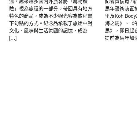
溫，越來越多國內外旅客將「購物體
記者黃俊育 /
驗」視為旅程的一部分。帶回具有地方
馬年藝術裝置
特色的商品，成為不少觀光客為旅程畫
里及Koh B
下句點的方式。紀念品承載了旅途中對
海之馬》、《
文化、風味與生活氛圍的記憶，成為
馬》，即日起
[…]
提前為馬年加油