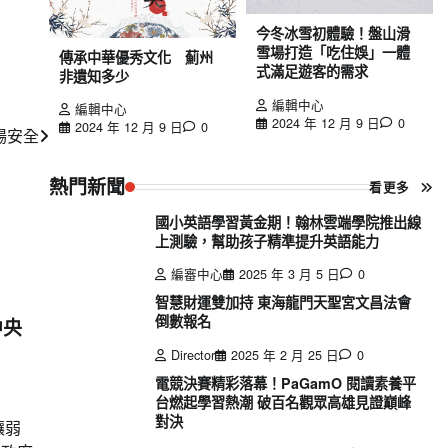
今冬冰雪初體驗！盤山滑
雪場打造「吃住娛」一體
傳承中華優秀文化 薊州
式滿足遊客的需求
非遺知多少
編輯中心
編輯中心
2024 年 12 月 9 日
0
2024 年 12 月 9 日
0
場安全
熱門新聞
看更多
國小英語學習黃金期！翰林雲端學院推出線
上測驗，幫助孩子精準提升英語能力
編審中心
2025 年 3 月 5 日
0
智慧財運雙加持 東海龍門天聖宮文昌法會
倒數報名
中央
Director
2025 年 2 月 25 日
0
電競決賽精彩落幕！PaGamO 閱讀素養平
台燃起學習熱潮 破百名觀眾高雄見證巔峰
對決
讓弱