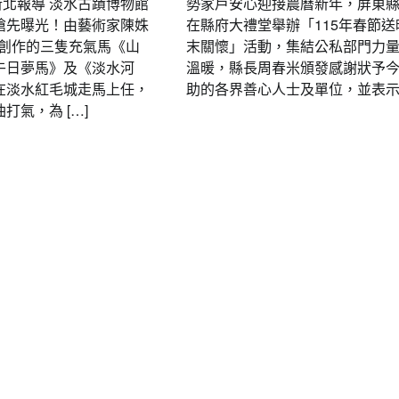
 新北報導 淡水古蹟博物館
勢家戶安心迎接農曆新年，屏東
搶先曝光！由藝術家陳姝
在縣府大禮堂舉辦「115年春節送
ody創作的三隻充氣馬《山
末關懷」活動，集結公私部門力
午日夢馬》及《淡水河
溫暖，縣長周春米頒發感謝狀予
在淡水紅毛城走馬上任，
助的各界善心人士及單位，並表示 
打氣，為 […]
要聞