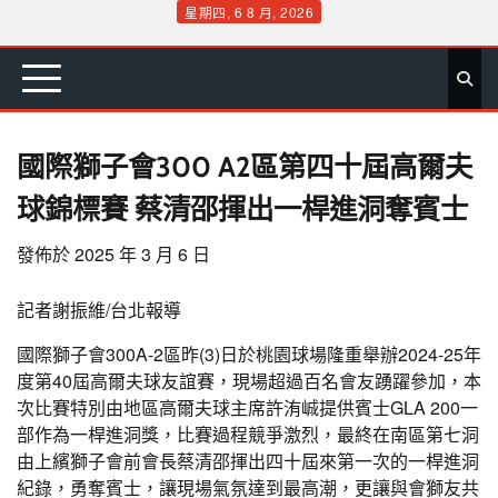
Skip
星期四, 6 8 月, 2026
to
首
要
娛
生
社
文
公
運
旅
政
地
專
content
頁
聞
樂
活
會
教
益
動
遊
治
方
欄
國際獅子會300 A2區第四十屆高爾夫
球錦標賽 蔡清邵揮出一桿進洞奪賓士
發佈於
2025 年 3 月 6 日
記者謝振維/台北報導
國際獅子會300A-2區昨(3)日於桃園球場隆重舉辦2024-25年
度第40屆高爾夫球友誼賽，現場超過百名會友踴躍參加，本
次比賽特別由地區高爾夫球主席許洧峸提供賓士GLA 200一
部作為一桿進洞獎，比賽過程競爭激烈，最終在南區第七洞
由上繽獅子會前會長蔡清邵揮出四十屆來第一次的一桿進洞
紀錄，勇奪賓士，讓現場氣氛達到最高潮，更讓與會獅友共