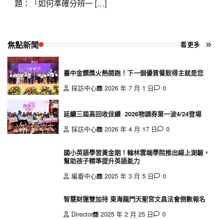
題：「如何準確分辨一 […]
焦點新聞
看更多
臺中金饌獎火熱開跑！下一個優質餐飲得主就是您
採訪中心
2026 年 7 月 1 日
0
延續三屆高回收佳績 2026物調券第一波4/24登場
採訪中心
2026 年 4 月 17 日
0
國小英語學習黃金期！翰林雲端學院推出線上測驗，
幫助孩子精準提升英語能力
編審中心
2025 年 3 月 5 日
0
智慧財運雙加持 東海龍門天聖宮文昌法會倒數報名
Director
2025 年 2 月 25 日
0