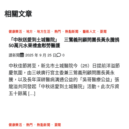
相關文章
健康樂活
地方
地方生活
熱門
熱點新聞
藝術人文
要聞
「中秋送愛到土城醫院」 三鶯義刑顧問團長黃永騰捐
50萬元水果禮盒慰勞醫護
讀新聞
2025 年 9 月 25 日
0
中秋佳節將至，新北市土城醫院今（25）日提前洋溢節
慶氛圍，由三峽廣行宮主委兼三鶯義刑顧問團長黃永
騰，以及長年深耕醫病溝通公益的「吳哥醫療公益」張
龍溢共同發起「中秋送愛到土城醫院」活動。此次斥資
五十餘萬 […]
健康樂活
熱門
熱點新聞
要聞