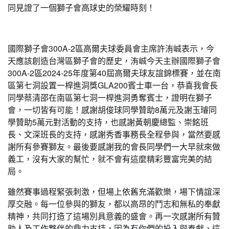
同見證了一個獅子會高球史的榮耀時刻！
國際獅子會300A-2區高爾夫球委員會主席許洧峸表示，今
天應該創造台灣區獅子會的歷史，洧峸今天主辦國際獅子會
300A-2區2024-25年度第40屆高爾夫球友誼錦標賽，並在南
區第七洞設置一桿進洞獎GLA200賓士車一台，恭喜我會長
同學蔡清邵在南區第七洞一桿進洞勇奪賓士，證明在獅子
會，一切皆有可能！感謝胡俊球同學贊助8萬元及謝玉璿同
學贊助5萬元對活動的支持，也感謝黃朝慶總監、崇銘班
長、文深班長的支持，感謝秀香事務長全程參與，當然要感
謝所有參賽獅友。最後要感謝我的會長同學們一大早就來做
義工，沒有大家的幫忙，就不會有這麼精彩豐富完美的結
局。
雖然賽事過程緊張刺激，但場上依舊充滿歡樂，場下情誼深
厚交融。每一位參與的獅友，都以高昂的鬥志和無私的奉獻
精神，共同打造了這場別具意義的盛會。再一次感謝所有贊
助人及工作夥伴的鼎力支持，因為有你們的投入與奉獻，這