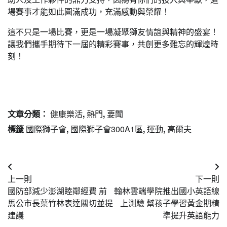
場賽事才能如此圓滿成功，充滿感動與榮耀！
這不只是一場比賽，更是一場凝聚獅友情誼與精神的盛宴！
讓我們攜手期待下一屆的精彩賽事，共創更多難忘的輝煌時
刻！
文章分類：
健康樂活
,
熱門
,
要聞
標籤
國際獅子會
,
國際獅子會300A1區
,
運動
,
高爾夫
文
上一則
下一則
章
國防部減少澎湖睦鄰經費 前
翰林雲端學院推出國小英語線
導
馬公市長葉竹林表達關切並提
上測驗 幫孩子學習黃金期精
建議
準提升英語能力
覽