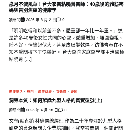
歲月不減風華！台大家醫粘曉菁醫師：40歲後的體態密
碼與告別焦慮的健康學
讀新聞
2026 年 8 月 2 日
0
「明明吃得和以前差不多，體重卻一年比一年重。」這
是許多40歲後女性共同的心聲。體重增加、腰圍變粗、
睡不好、情緒起伏大，甚至皮膚變乾燥，彷彿青春在不
知不覺間按下了快轉鍵。 台大醫院家庭醫學部主治醫師
粘曉菁 […]
健康樂活
熱門
產業財經
直銷媒
要聞
洞察本質：如何辨識九型人格的真實型號(上)
讀新聞
2025 年 4 月 18 日
0
文/智點直銷 林忠儒總經理 作為二十年專注於九型人格
研究的資深顧問與企業培訓師，我常被問到一個關鍵問