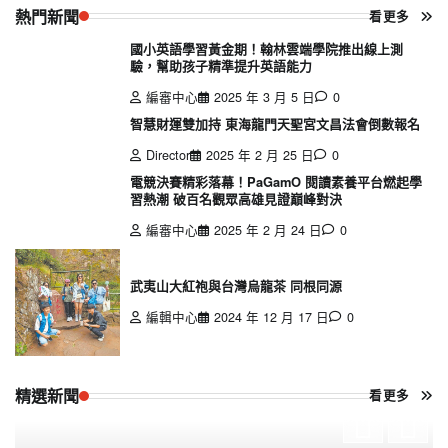
熱門新聞
看更多
國小英語學習黃金期！翰林雲端學院推出線上測
驗，幫助孩子精準提升英語能力
編審中心
2025 年 3 月 5 日
0
智慧財運雙加持 東海龍門天聖宮文昌法會倒數報名
Director
2025 年 2 月 25 日
0
電競決賽精彩落幕！PaGamO 閱讀素養平台燃起學
習熱潮 破百名觀眾高雄見證巔峰對決
編審中心
2025 年 2 月 24 日
0
武夷山大紅袍與台灣烏龍茶 同根同源
編輯中心
2024 年 12 月 17 日
0
精選新聞
看更多