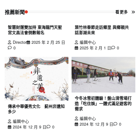
推薦新聞
看更多
智慧財運雙加持 東海龍門天聖
葉竹林春節走訪鄉里 與鄉親共
宮文昌法會倒數報名
話澎湖未來
Director
2025 年 2 月 25 日
編輯中心
0
2025 年 2 月 1 日
0
今冬冰雪初體驗！盤山滑雪場打
造「吃住娛」一體式滿足遊客的
傳承中華優秀文化 薊州非遺知
需求
多少
編輯中心
編輯中心
2024 年 12 月 9 日
0
2024 年 12 月 9 日
0