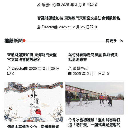
編審中心
2025 年 3 月 5 日
0
智慧財運雙加持 東海龍門天聖宮文昌法會倒數報名
Director
2025 年 2 月 25 日
0
推薦新聞
看更多
智慧財運雙加持 東海龍門天聖
葉竹林春節走訪鄉里 與鄉親共
宮文昌法會倒數報名
話澎湖未來
Director
2025 年 2 月 25 日
編輯中心
0
2025 年 2 月 1 日
0
今冬冰雪初體驗！盤山滑雪場打
造「吃住娛」一體式滿足遊客的
傳承中華優秀文化 薊州非遺知