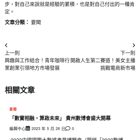
步，對自己來說就是經驗的累積，也是對自己付出的一種肯
定。
文章分類：
要聞
文
上一則
下一則
章
興趣與工作結合！青年咖啡行
開啟人生第二賽道！美女主播
導
業創業引領地方市場發展
挑戰電商新市場
覽
相關文章
要聞
「數實相融，算啟未來」 貴州數博會盛大開幕
編輯中心
2023 年 5 月 26 日
0
2023中國國際大數據產業博覽會（簡稱「2023數博