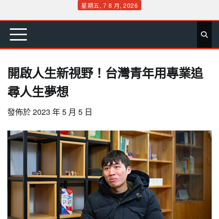
Skip
星期五, 7 8 月, 2026
to
首
要
娛
生
社
文
公
運
旅
政
地
專
content
頁
聞
樂
活
會
教
益
動
遊
治
方
欄
開啟人生新視野！台灣青年用專業追
尋人生夢想
發佈於
2023 年 5 月 5 日