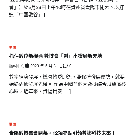
會」）於5月26日上午10時在貴州省貴陽市開幕。以打
造「中國數谷」 […]
要聞
抓住數位新機遇 數博會「創」出發展新天地
編輯中心
2023 年 5 月 31 日
0
數字經濟發展，機會轉瞬即逝。要保持發展優勢，就要
始終佔據發展先機。 作為中國首個大數據綜合試驗區核
心區，近年來，貴陽貴安 […]
要聞
貴陽數博盛會閉幕，12項亮點引領數據科技未來！