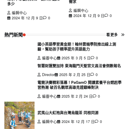
需求
多少
編輯中心
編輯中心
2024 年 12 月 9 日
0
2024 年 12 月 9 日
0
熱門新聞
看更多
國小英語學習黃金期！翰林雲端學院推出線上測
驗，幫助孩子精準提升英語能力
編審中心
2025 年 3 月 5 日
0
智慧財運雙加持 東海龍門天聖宮文昌法會倒數報名
Director
2025 年 2 月 25 日
0
電競決賽精彩落幕！PaGamO 閱讀素養平台燃起學
習熱潮 破百名觀眾高雄見證巔峰對決
編審中心
2025 年 2 月 24 日
0
武夷山大紅袍與台灣烏龍茶 同根同源
編輯中心
2024 年 12 月 17 日
0