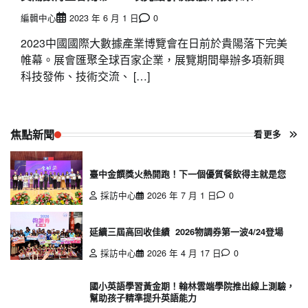
編輯中心
2023 年 6 月 1 日
0
2023中國國際大數據產業博覽會在日前於貴陽落下完美
帷幕。展會匯聚全球百家企業，展覽期間舉辦多項新興
科技發佈、技術交流、 […]
焦點新聞
看更多
臺中金饌獎火熱開跑！下一個優質餐飲得主就是您
採訪中心
2026 年 7 月 1 日
0
延續三屆高回收佳績 2026物調券第一波4/24登場
採訪中心
2026 年 4 月 17 日
0
國小英語學習黃金期！翰林雲端學院推出線上測驗，
幫助孩子精準提升英語能力