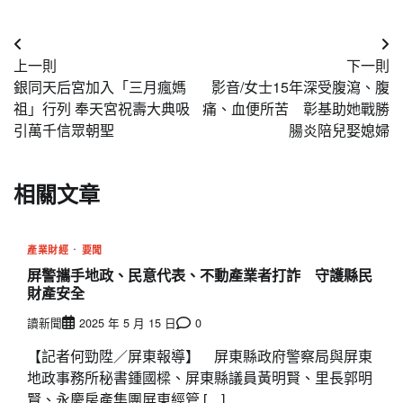
文
上一則
下一則
章
銀同天后宮加入「三月瘋媽
影音/女士15年深受腹瀉、腹
導
祖」行列 奉天宮祝壽大典吸
痛、血便所苦 彰基助她戰勝
引萬千信眾朝聖
腸炎陪兒娶媳婦
覽
相關文章
產業財經
要聞
屏警攜手地政、民意代表、不動產業者打詐 守護縣民
財產安全
讀新聞
2025 年 5 月 15 日
0
【記者何勁陞／屏東報導】 屏東縣政府警察局與屏東
地政事務所秘書鍾國樑、屏東縣議員黃明賢、里長郭明
賢、永慶房產集團屏東經管 […]