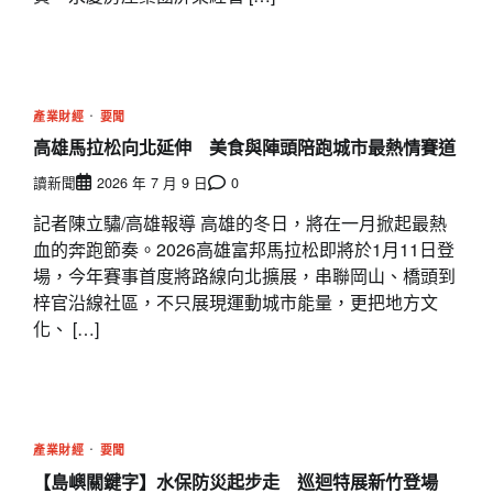
產業財經
要聞
高雄馬拉松向北延伸 美食與陣頭陪跑城市最熱情賽道
讀新聞
2026 年 7 月 9 日
0
記者陳立驌/高雄報導 高雄的冬日，將在一月掀起最熱
血的奔跑節奏。2026高雄富邦馬拉松即將於1月11日登
場，今年賽事首度將路線向北擴展，串聯岡山、橋頭到
梓官沿線社區，不只展現運動城市能量，更把地方文
化、 […]
產業財經
要聞
【島嶼關鍵字】水保防災起步走 巡迴特展新竹登場