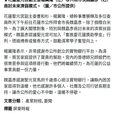
商討未來濟弱模式。（圖／市公所提供）
花蓮聖元宮副主委曹和杉、楊翼隆、總幹事曹勝輝及多位委
員昨天下午前往花蓮市公所拜會市長魏嘉彥，除了捐贈白米
外，為了擴大關懷對象，特別與魏嘉彥商討未來的濟貧扶弱
模式，魏嘉彥提議聖元宮可加入「奮進愛花蓮獎助學金」行
列，透過禮券或餐券方式，鼓勵清寒學子奮發向上。
楊翼隆表示，非常感謝市公所創立的實物銀行平台，為清
寒、貧苦家庭提供了寶貴的幫助。宮內的善德師兄師姐們也
很樂意參與這項慈善行動，他們將繼續努力，為花蓮的公益
事業貢獻一份力量。
魏嘉彥感謝聖元宮馬府千歲善心挹注實物銀行，讓縣內困苦
家庭得到溫暖，他也感謝許多個人、社團及公司行號長期支
持，讓市公所的愛心不中斷，溫暖不停歇。
文章分類：
產業財經
,
要聞
標籤
屏東時報