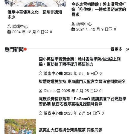
今冬冰雪初體驗！盤山滑雪場打
造「吃住娛」一體式滿足遊客的
傳承中華優秀文化 薊州非遺知
需求
多少
編輯中心
編輯中心
2024 年 12 月 9 日
0
2024 年 12 月 9 日
0
熱門新聞
看更多
國小英語學習黃金期！翰林雲端學院推出線上測
驗，幫助孩子精準提升英語能力
編審中心
2025 年 3 月 5 日
0
智慧財運雙加持 東海龍門天聖宮文昌法會倒數報名
Director
2025 年 2 月 25 日
0
電競決賽精彩落幕！PaGamO 閱讀素養平台燃起學
習熱潮 破百名觀眾高雄見證巔峰對決
編審中心
2025 年 2 月 24 日
0
武夷山大紅袍與台灣烏龍茶 同根同源