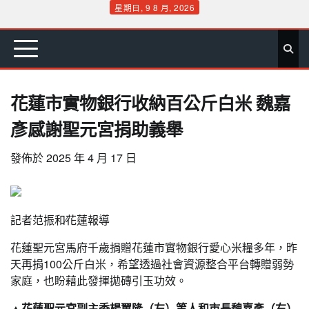
Skip
星期日, 9 8 月, 2026
to
首
要
娛
生
社
文
公
運
旅
政
地
專
content
頁
聞
樂
活
會
教
益
動
遊
治
方
欄
花蓮市實物銀行收納百公斤白米 魏嘉
彥感謝聖元宮捐助義舉
發佈於
2025 年 4 月 17 日
記者范振和∕花蓮報導
花蓮聖元宮馬府千歲捐贈花蓮市實物銀行愛心米糧多年，昨
天再捐100公斤白米，希望透過社會資源整合平台轉贈弱勢
家庭，也盼藉此發揮拋磚引玉功效。
▲花蓮聖元宮副主委楊翼隆（左）等人和市長魏嘉彥（右）