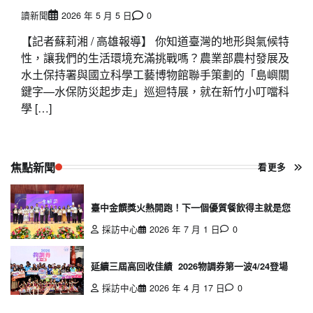
讀新聞
2026 年 5 月 5 日
0
【記者蘇莉湘 / 高雄報導】 你知道臺灣的地形與氣候特
性，讓我們的生活環境充滿挑戰嗎？農業部農村發展及
水土保持署與國立科學工藝博物館聯手策劃的「島嶼關
鍵字—水保防災起步走」巡迴特展，就在新竹小叮噹科
學 […]
焦點新聞
看更多
臺中金饌獎火熱開跑！下一個優質餐飲得主就是您
採訪中心
2026 年 7 月 1 日
0
延續三屆高回收佳績 2026物調券第一波4/24登場
採訪中心
2026 年 4 月 17 日
0