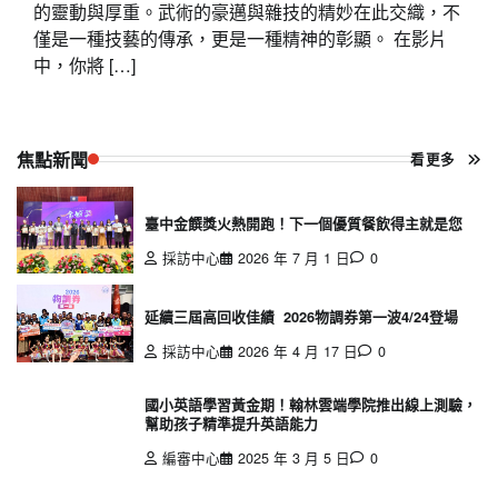
的靈動與厚重。武術的豪邁與雜技的精妙在此交織，不
僅是一種技藝的傳承，更是一種精神的彰顯。 在影片
中，你將 […]
焦點新聞
看更多
臺中金饌獎火熱開跑！下一個優質餐飲得主就是您
採訪中心
2026 年 7 月 1 日
0
延續三屆高回收佳績 2026物調券第一波4/24登場
採訪中心
2026 年 4 月 17 日
0
國小英語學習黃金期！翰林雲端學院推出線上測驗，
幫助孩子精準提升英語能力
編審中心
2025 年 3 月 5 日
0