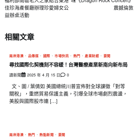
導
福利部南區老人之家結合東港
味《Dragon Rock Concert》
佳珍海產餐廳辦理珍愛婦女公
震撼倫敦
覽
益辦桌活動
相關文章
兩岸港澳
品傳媒
國際
市場快訊
熱門
產業財經
要聞
尋找國際化契機刻不容緩！台灣醫療產業新南向新布局
讀新聞
2025 年 4 月 15 日
0
文、圖 / 葉倩如 美國總統川普宣佈對全球課徵「對等
關稅」，重燃貿易保護主義，引爆全球市場劇烈震盪，
美股與國際股市連 […]
兩岸港澳
熱門
熱點新聞
要聞