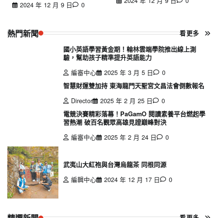
2024 年 12 月 9 日
0
2024 年 12 月 9 日
0
熱門新聞
看更多
國小英語學習黃金期！翰林雲端學院推出線上測
驗，幫助孩子精準提升英語能力
編審中心
2025 年 3 月 5 日
0
智慧財運雙加持 東海龍門天聖宮文昌法會倒數報名
Director
2025 年 2 月 25 日
0
電競決賽精彩落幕！PaGamO 閱讀素養平台燃起學
習熱潮 破百名觀眾高雄見證巔峰對決
編審中心
2025 年 2 月 24 日
0
武夷山大紅袍與台灣烏龍茶 同根同源
編輯中心
2024 年 12 月 17 日
0
精選新聞
看更多