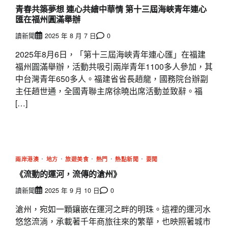
青春共築夢想 連心共繪中華情 第十三屆海峽青年連心
匯在福州圓滿舉辦
讀新聞
2025 年 8 月 7 日
0
2025年8月6日，「第十三屆海峽青年連心匯」在福建
福州圓滿舉辦，活動共吸引兩岸青年1100多人參加，其
中台灣青年650多人。福建省省長趙龍，國務院台辦副
主任趙世通，全國青聯主席徐曉出席活動並致辭。福
[…]
兩岸港澳
地方
旅遊美食
熱門
熱點新聞
要聞
《流動的運河，流傳的滄州》
讀新聞
2025 年 9 月 10 日
0
滄州，宛如一顆鑲嵌在運河之畔的明珠。這裡的運河水
悠悠流淌，承載著千年商旅往來的繁華，也映照著城市