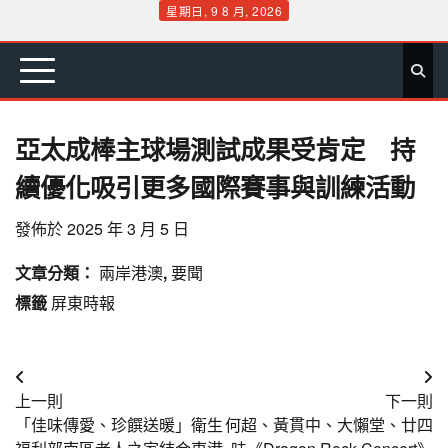
Skip
星期日, 9 8 月, 2026
to
首
要
娛
生
社
文
公
運
旅
政
地
專
content
頁
聞
樂
活
會
教
益
動
遊
治
方
欄
亞太成棒主球場測試成果受肯定 持
續優化吸引更多國際賽事與訓練活動
發佈於
2025 年 3 月 5 日
文章分類：
兩岸港澳
,
要聞
標籤
屏東時報
文
上一則
下一則
章
「佳味傳愛、珍饌送暖」衛生
何超、黃貫中、大懶堂、廿四