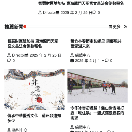
智慧財運雙加持 東海龍門天聖宮文昌法會倒數報名
Director
2025 年 2 月 25 日
0
推薦新聞
看更多
智慧財運雙加持 東海龍門天聖
葉竹林春節走訪鄉里 與鄉親共
宮文昌法會倒數報名
話澎湖未來
Director
2025 年 2 月 25 日
編輯中心
0
2025 年 2 月 1 日
0
今冬冰雪初體驗！盤山滑雪場打
造「吃住娛」一體式滿足遊客的
傳承中華優秀文化 薊州非遺知
需求
多少
編輯中心
編輯中心