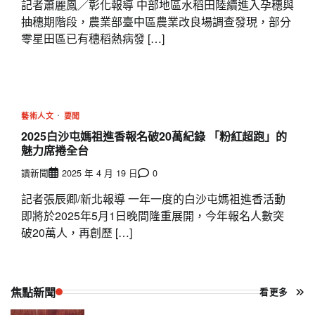
記者蕭麗鳳／彰化報導 中部地區水稻田陸續進入孕穗與
抽穗期階段，農業部臺中區農業改良場調查發現，部分
零星田區已有穗稻熱病發 […]
藝術人文
要聞
2025白沙屯媽祖進香報名破20萬紀錄 「粉紅超跑」的
魅力席捲全台
讀新聞
2025 年 4 月 19 日
0
記者張辰卿/新北報導 一年一度的白沙屯媽祖進香活動
即將於2025年5月1日晚間隆重展開，今年報名人數突
破20萬人，再創歷 […]
焦點新聞
看更多