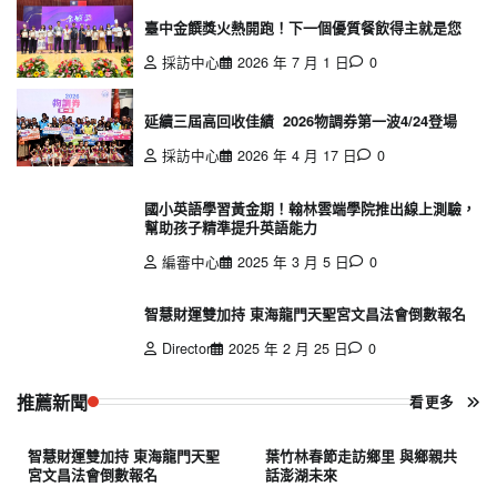
臺中金饌獎火熱開跑！下一個優質餐飲得主就是您
採訪中心
2026 年 7 月 1 日
0
延續三屆高回收佳績 2026物調券第一波4/24登場
採訪中心
2026 年 4 月 17 日
0
國小英語學習黃金期！翰林雲端學院推出線上測驗，
幫助孩子精準提升英語能力
編審中心
2025 年 3 月 5 日
0
智慧財運雙加持 東海龍門天聖宮文昌法會倒數報名
Director
2025 年 2 月 25 日
0
推薦新聞
看更多
智慧財運雙加持 東海龍門天聖
葉竹林春節走訪鄉里 與鄉親共
宮文昌法會倒數報名
話澎湖未來