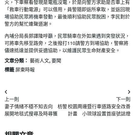
火，下車察看發現是電瓶沒電，於是向警方求助是否車上有
「救車行動電源」可以借用，員警隨即返所拿取，並返回現
場協助民眾將機車發動，最後順利協助民眾脫困，李民對於
警方的幫忙連聲道謝。
內埔分局長郭譯隆呼籲，民眾騎車在外如果遇到突發狀況，
可將車先移至路旁，之後撥打110請警方到場協助，警察將
儘速抵達並提供妥適協助，以維護民眾生命財產安全。
文章分類：
藝術人文
,
要聞
標籤
屏東時報
文
上一則
下一則
章
妻子情緒不穩不知去向 枋警
校園周邊暨行車道路安全改善
導
展開地毯式搜尋及時尋獲
計畫 小琉球設置首座號誌燈
覽
相關文章