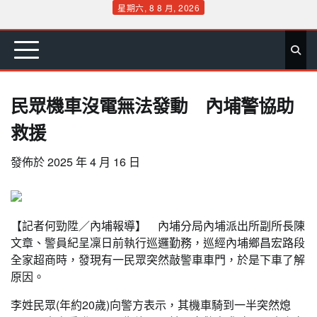
Skip
星期六, 8 8 月, 2026
to
首
要
娛
生
社
文
公
運
旅
政
地
專
content
頁
聞
樂
活
會
教
益
動
遊
治
方
欄
民眾機車沒電無法發動 內埔警協助
救援
發佈於
2025 年 4 月 16 日
【記者何勁陞／內埔報導】 內埔分局內埔派出所副所長陳
文章、警員紀呈凜日前執行巡邏勤務，巡經內埔鄉昌宏路段
全家超商時，發現有一民眾突然敲警車車門，於是下車了解
原因。
李姓民眾(年約20歲)向警方表示，其機車騎到一半突然熄