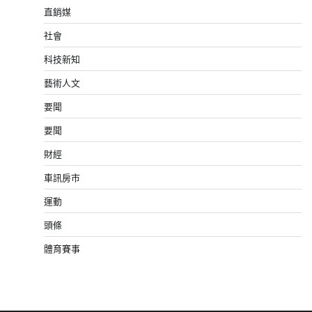
直銷媒
社會
科技新知
藝術人文
要聞
要聞
財經
車訊房市
運動
頭條
體育賽事