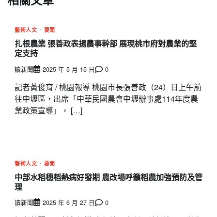
藝術人文
要聞
扎根農業 張善政表揚農事幹部 展現桃市府對農業的堅
定支持
讀新聞
2025 年 5 月 15 日
0
記者黃俊育 / 桃園報導 桃園市長張善政（24）日上午前
往中壢區，出席「中華民國農會中壢辦事處114年度農
業政策宣導」， […]
藝術人文
要聞
中部水稻穗稻熱病好發期 農改場呼籲稻農加強預防及管
理
讀新聞
2025 年 6 月 27 日
0