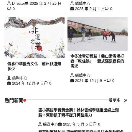
Director
2025 年 2 月 25 日
編輯中心
0
2025 年 2 月 1 日
0
今冬冰雪初體驗！盤山滑雪場打
造「吃住娛」一體式滿足遊客的
傳承中華優秀文化 薊州非遺知
需求
多少
編輯中心
編輯中心
2024 年 12 月 9 日
0
2024 年 12 月 9 日
0
熱門新聞
看更多
國小英語學習黃金期！翰林雲端學院推出線上測
驗，幫助孩子精準提升英語能力
編審中心
2025 年 3 月 5 日
0
智慧財運雙加持 東海龍門天聖宮文昌法會倒數報名