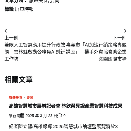
文章分類：
旅遊美食
,
要聞
標籤
屏東時報
文
上一則
下一則
章
著眼人工智慧應用提升行政效
嘉義市「AI加速行銷策略專題
導
能 雲林縣啟動公務員AI創新
講座」 攜手外貿協會助企業
工作坊
突圍國際市場
覽
相關文章
旅遊美食
要聞
高雄智慧城市展前記者會 林欽榮見證產業智慧科技成果
讀新聞
2025 年 3 月 23 日
0
記者陳立驌/高雄報導 2025智慧城市論壇暨展覽將於3