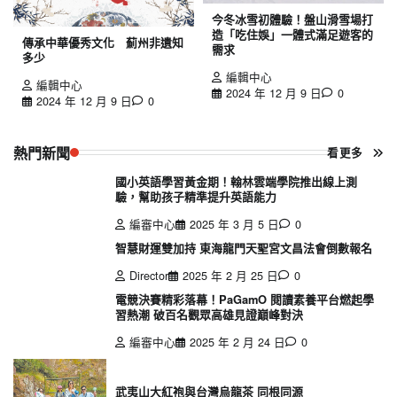
今冬冰雪初體驗！盤山滑雪場打
造「吃住娛」一體式滿足遊客的
傳承中華優秀文化 薊州非遺知
需求
多少
編輯中心
編輯中心
2024 年 12 月 9 日
0
2024 年 12 月 9 日
0
熱門新聞
看更多
國小英語學習黃金期！翰林雲端學院推出線上測
驗，幫助孩子精準提升英語能力
編審中心
2025 年 3 月 5 日
0
智慧財運雙加持 東海龍門天聖宮文昌法會倒數報名
Director
2025 年 2 月 25 日
0
電競決賽精彩落幕！PaGamO 閱讀素養平台燃起學
習熱潮 破百名觀眾高雄見證巔峰對決
編審中心
2025 年 2 月 24 日
0
武夷山大紅袍與台灣烏龍茶 同根同源