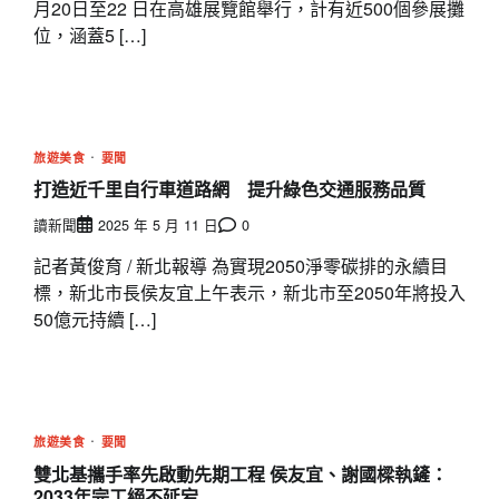
月20日至22 日在高雄展覽館舉行，計有近500個參展攤
位，涵蓋5 […]
旅遊美食
要聞
打造近千里自行車道路網 提升綠色交通服務品質
讀新聞
2025 年 5 月 11 日
0
記者黃俊育 / 新北報導 為實現2050淨零碳排的永續目
標，新北市長侯友宜上午表示，新北市至2050年將投入
50億元持續 […]
旅遊美食
要聞
雙北基攜手率先啟動先期工程 侯友宜、謝國樑執鏟：
2033年完工絕不延宕