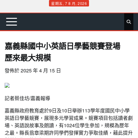
Skip
星期五, 7 8 月, 2026
to
首
要
娛
生
社
文
公
運
旅
政
地
專
content
頁
聞
樂
活
會
教
益
動
遊
治
方
欄
嘉義縣國中小英語日學藝競賽登場
歷來最大規模
發佈於
2025 年 4 月 15 日
記者蔡佳坊/嘉義報導
嘉義縣政府教育處於9日及10日舉辦113學年度國民中小學
英語日學藝競賽，展現多元學習成果。競賽項目包括讀者劇
場、英語說故事及朗讀，有1024位學生參加，規模為歷年
之最。縣長翁章梁期許同學們發揮實力爭取佳績，藉此提升