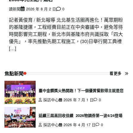
讀新聞
2026 年 8 月 2 日
0
記者黃俊育 / 新北報導 北北基生活圈再進化！萬眾期盼
的基隆捷運，工程經費目前正在中央審議中，避免等待
時間影響完工期程，新北市與基隆市府共識採取「四大
優先」，率先推動先期工程施工，(30)日舉行開工典禮
[…]
焦點新聞
看更多
臺中金饌獎火熱開跑！下一個優質餐飲得主就是您
採訪中心
2026 年 7 月 1 日
0
延續三屆高回收佳績 2026物調券第一波4/24登場
採訪中心
2026 年 4 月 17 日
0