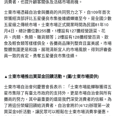
消費者，也提升顧客關係及活絡市場商機。
士東市場憑藉自治會與攤商的共同努力之下，自109年首次
榮獲經濟部評比五星優良市集後連續蟬連至今，是全國少數
五星級之傳統市場。士東市場正式開業時間為民國81年10
月4日，總計攤位數255攤，1樓設有127攤經營蔬菜、花
卉、肉類、魚類、雜貨類等；2樓設有128攤經營百貨、飲
食及輕食類等樣樣俱全，各攤商品陳列整齊且富美感，市場
整體氛圍更是和諧，展現清新宜人的市場風貌，得到評審委
員一致的肯定，勇奪五星優良市集佳績。
▲士東市場推出買菜金回饋活動。(圖/士東市場提供)
士東市場自治會何慶豐會長表示：「士東市場能蟬聯獲得五
星市集除了有臺北市政府的支持外，更是市場自治會與所有
攤商的努力，其中最重要的還是我們深受消費者的信賴。為
了將這份榮耀回饋給消費者，自治會將於(4/12)辦理第一波
買菜金9折活動，讓民眾可以輕鬆在士東市場消費享優惠。