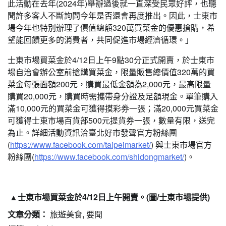
此活動在去年(2024年)舉辦過後就一直深受民眾好評，也聽
聞許多客人不斷詢問今年是否還會再度推出。因此，士東市
場今年也特別辦理了價值總額320萬買菜金的優惠搶購，希
望能回饋更多的消費者，共同促進市場經濟循環。」
士東市場買菜金於4/12日上午9點30分正式開賣，於士東市
場自治會辦公室前搶購買菜金，限量販售總價值320萬的買
菜金每張面額200元，購買最低金額為2,000元，最高限量
購買20,000元，購買時需攜帶身分證及足額現金。單筆購入
滿10,000元的買菜金可獲得摸彩券一張；滿20,000元買菜金
可獲得士東市場百貨部500元提貨券一張，數量有限，送完
為止。詳細活動資訊洽臺北好市發聲官方粉絲團
(
https://www.facebook.com/taipeimarket/
) 與士東市場官方
粉絲團(
https://www.facebook.com/shidongmarket/
)。
▲士東市場買菜金於4/12日上午開賣。(圖/士東市場提供)
文章分類：
旅遊美食
,
要聞