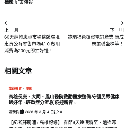
標籤
屏東時報
文
上一則
下一則
章
60天翻轉忠貞市場整體環境
詐騙猖獗覆沒電銷產業 康成
導
忠貞公有零售市場4/10 啟用
志業穩坐標竿！
消費滿200元即抽好禮！
覽
相關文章
旅遊美食
要聞
高雄長庚、大同、鳳山醫院啟動醫療整備.守護民眾健康
過好年 ~輕重症分流.防疫迎新春 ~
讀新聞
2026 年 3 月 4 日
0
【記者蘇莉湘 / 高雄報導】 春節9天連假將至，適逢寒