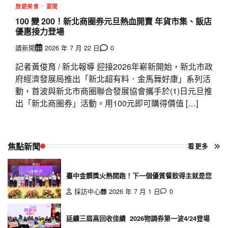
旅遊美食
要聞
100 變 200！新北商圈券元旦熱血開賣 年貨市集、飯店
優惠接力登場
讀新聞
2026 年 7 月 22 日
0
記者黃俊育 / 新北報導 迎接2026年嶄新開始，新北市政
府經濟發展局推出「新北超有料．金馬舞好康」系列活
動，首波與新北市商圈聯合發展協會攜手於(1)日元旦推
出「新北商圈券」活動。用100元即可購得價值 […]
焦點新聞
看更多
臺中金饌獎火熱開跑！下一個優質餐飲得主就是您
採訪中心
2026 年 7 月 1 日
0
延續三屆高回收佳績 2026物調券第一波4/24登場