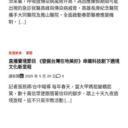
流來襲，呼吸道傳染病風險升高。為因應連假期間可能
出現的急診就醫高峰與傳染病威脅，高雄長庚紀念醫院
攜手大同醫院及鳳山醫院，全面啟動春節醫療應變機
制， […]
旅遊美食
要聞
直播實境節目 《發掘台灣在地美好》串連科技創下遶境
文化新里程
讀新聞
2025 年 5 月 20 日
0
記者張辰卿/台中報導 每年春天，當大甲媽祖鑾轎起
駕，數十萬信眾便跟隨著信仰的腳步，踏上十天九夜遶
境旅程。這不只是宗教活動 […]