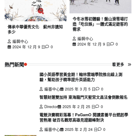
今冬冰雪初體驗！盤山滑雪場打
造「吃住娛」一體式滿足遊客的
傳承中華優秀文化 薊州非遺知
需求
多少
編輯中心
編輯中心
2024 年 12 月 9 日
0
2024 年 12 月 9 日
0
熱門新聞
看更多
國小英語學習黃金期！翰林雲端學院推出線上測
驗，幫助孩子精準提升英語能力
編審中心
2025 年 3 月 5 日
0
智慧財運雙加持 東海龍門天聖宮文昌法會倒數報名
Director
2025 年 2 月 25 日
0
電競決賽精彩落幕！PaGamO 閱讀素養平台燃起學
習熱潮 破百名觀眾高雄見證巔峰對決
編審中心
2025 年 2 月 24 日
0