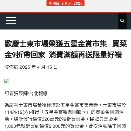
Skip
星期日, 9 8 月, 2026
to
首
要
娛
生
社
文
公
運
旅
政
地
專
content
頁
聞
樂
活
會
教
益
動
遊
治
方
欄
歡慶士東市場榮獲五星金賞市集 買菜
金9折帶回家 消費滿額再送限量好禮
發佈於
2025 年 4 月 15 日
記者張辰卿
/
台
北
報導
為慶祝士東市場榮獲經濟部五星金賞市集榮譽，士東市場於
114/4/12(六)推出「五星金賞饗樂回饋季」的買菜金回饋活
動，總計發行價值320萬元的9折買菜金，民眾只需要用
1,800元就能買到價值2,000元的買菜金，此次活動除了回饋