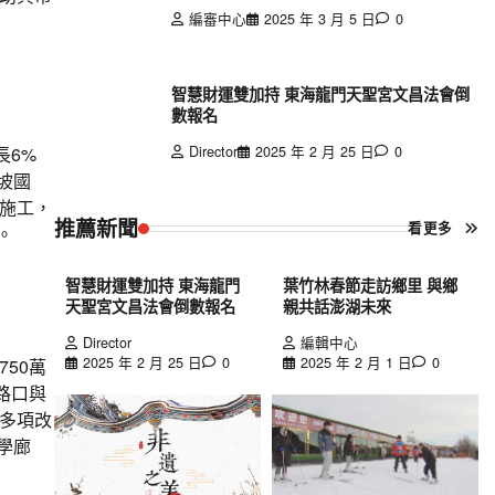
編審中心
2025 年 3 月 5 日
0
智慧財運雙加持 東海龍門天聖宮文昌法會倒
數報名
Director
2025 年 2 月 25 日
0
長6%
坡國
施工，
推薦新聞
看更多
。
智慧財運雙加持 東海龍門
葉竹林春節走訪鄉里 與鄉
天聖宮文昌法會倒數報名
親共話澎湖未來
Director
編輯中心
2025 年 2 月 25 日
0
2025 年 2 月 1 日
0
50萬
路口與
多項改
學廊