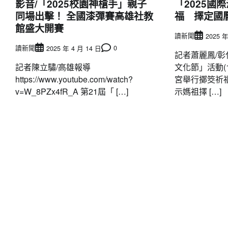
影音/「2025校園神槍手」親子
「2025國
同場出擊！ 全國漆彈賽高雄社教
福 擇定國曆
館盛大開賽
讀新聞
2025 年
讀新聞
0
2025 年 4 月 14 日
記者蕭麗鳳/彰
記者陳立驌/高雄報導
文化節」活動(
https://www.youtube.com/watch?
宮舉行擲筊祈
v=W_8PZx4fR_A 第21屆「 […]
示媽祖擇 […]