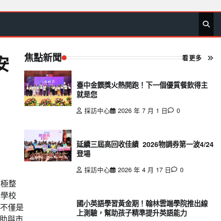
首
要
娛
生
社
文
公
運
旅
政
地
專
頁
聞
樂
活
會
教
益
動
遊
治
方
欄
焦點新聞
看更多
安
臺中金饌獎火熱開跑！下一個優質餐飲得主
就是您
採訪中心
2026 年 7 月 1 日
0
延續三屆高回收佳績 2026物調券第一波4/24
登場
採訪中心
2026 年 4 月 17 日
0
積極整
所學校
國小英語學習黃金期！翰林雲端學院推出線
道不僅是
上測驗，幫助孩子精準提升英語能力
助與市