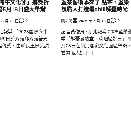
際海牛文化節」擲筊祈
藍茶藝術季來了 點茶、藍染
5月18日盛大舉辦
氛職人打造最chill解憂時光
0
讀新聞
0
 3 月 21 日
2025 年 5 月 18 日
化報導 「2025國際海牛
記者黃俊育 / 新北報導 2025藍茶
18)日於芳苑鄉芳苑普天
季「解憂實驗室．歇睏過好日」將
福儀式，由縣長王惠美請
月25日在新北客家文化園區舉辦
香氛職人進 […]
要聞