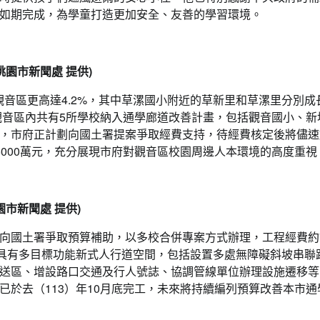
如期完成，為學童打造更加安全、友善的學習環境。
園市新聞處 提供)
音區更高達4.2%，其中草漯國小附近的草新里和草漯里分別成
觀音區內共有5所學校納入通學廊道改善計畫，包括觀音國小、新
，市府正計劃向國土署提案爭取經費支持，待經費核定後將儘速
000萬元，充分展現市府對觀音區校園周邊人本環境的高度重視
市新聞處 提供)
向國土署爭取預算補助，以多校合併專案方式辦理，工程經費約7
成具有多目標功能新式人行道空間，包括設置多處無障礙斜坡串聯
送區、增設路口交通及行人號誌、協調管線單位辦理設施遷移等
於去（113）年10月底完工，未來將持續編列預算改善本市通