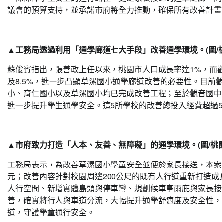
議會的預算支持，並承諾市府將全力推動，確保所有改善計畫
▲工務局透過利用「通學廊道七大手段」改善通學環境。(圖/桃
蘇俊賓指出，張善政上任以來，桃園市人口成長率達1%，而觀
及8.5%，進一步凸顯草漯國小通學廊道改善的必要性。目前
小、育仁國小以及草漯國小均已完成改善工程；至於觀音國中
進一步提升學生通學安全。這5所學校的改善總投入經費超過5
▲市府致力打造「人本、友善、無障礙」的通學環境。(圖/桃園
工務局表示，為改善草漯國小學童安全並便於家長接送，本案
元；改善內容針對校園周邊200公尺的既有人行道重新打造
人行空間、新增實體島頭與停車彎、規劃候車亭雨庇與家長接
善，確實將行人與車道分流，大幅提升通學舒適度及安全性，已
道，守護學童通行安全。