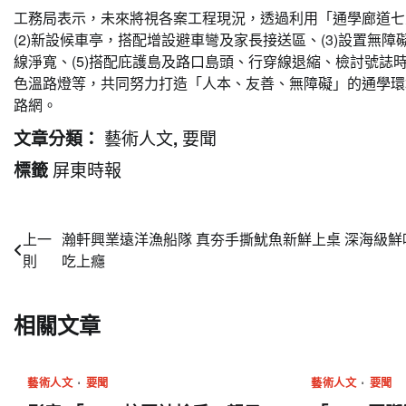
工務局表示，未來將視各案工程現況，透過利用「通學廊道七
(2)新設候車亭，搭配增設避車彎及家長接送區、(3)設置無
線淨寬、(5)搭配庇護島及路口島頭、行穿線退縮、檢討號誌時
色溫路燈等，共同努力打造「人本、友善、無障礙」的通學環
路網。
藝術人文
要聞
文章分類：
,
屏東時報
標籤
文
上一
瀚軒興業遠洋漁船隊 真夯手撕魷魚新鮮上桌 深海級鮮
則
吃上癮
章
導
相關文章
覽
藝術人文
要聞
藝術人文
要聞