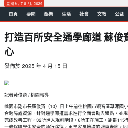
Skip
星期五, 7 8 月, 2026
to
首頁
要聞
娛樂
生活
社會
文教
公益
content
打造百所安全通學廊道 蘇俊
心
發佈於
2025 年 4 月 15 日
記者黃俊育 / 桃園報導
桃園市副市長蘇俊賓（10）日上午前往桃園市觀音區草漯國
合跨局處資源，針對通學廊道需求進行全面會勘與盤點，並規
完成改善工程，32所進入規劃階段，8所正在施工，距離11
一條保障學生安全的通行路徑，更是家長接送的避車走廊，同