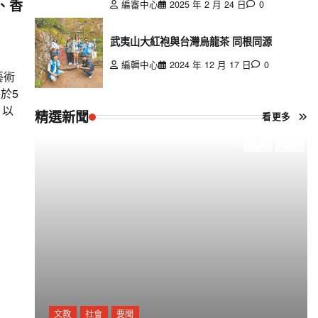
、香
編審中心
2025 年 2 月 24 日
0
武夷山大紅袍與台灣烏龍茶 同根同源
編輯中心
2024 年 12 月 17 日
0
藝術
於5
，以
精選新聞
看更多
文教
社會
要聞