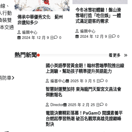
動線、
今冬冰雪初體驗！盤山滑
人行動
雪場打造「吃住娛」一體
傳承中華優秀文化 薊州
換裝雙
式滿足遊客的需求
非遺知多少
本交通
編輯中心
編輯中心
2024 年 12 月 9 日
0
2024 年 12 月 9 日
0
熱門新聞
看更多
國小英語學習黃金期！翰林雲端學院推出線
上測驗，幫助孩子精準提升英語能力
消防車
編審中心
2025 年 3 月 5 日
0
智慧財運雙加持 東海龍門天聖宮文昌法會
倒數報名
Director
2025 年 2 月 25 日
0
電競決賽精彩落幕！PaGamO 閱讀素養平
台燃起學習熱潮 破百名觀眾高雄見證巔峰
對決