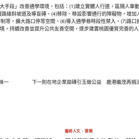
大手段」改善通學環境，包括：(1)建立實體人行道，區隔人車
障礙路緣斜坡道及導盲磚、(4)移除、移設影響通行的障礙物，增加
制等，擴大路口停等空間、(6)導入通學巷時段性禁入、(7)路口
境，持續改善並提升公共友善空間，逐步建置桃園優質完善的人
味一
下一則
在地企業拋磚引玉做公益 鹿港繼茂再捐
藝術人文
要聞