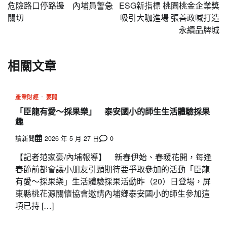
章
危險路口停路邊 內埔員警急
ESG新指標 桃園桃金企業獎
導
關切
吸引大咖進場 張善政喊打造
永續品牌城
覽
相關文章
產業財經
要聞
「臣龍有愛～採果樂」 泰安國小的師生生活體驗採果
趣
讀新聞
2026 年 5 月 27 日
0
【記者范家豪/內埔報導】 新春伊始、春暖花開，每逢
春節前都會讓小朋友引頸期待要爭取參加的活動「臣龍
有愛～採果樂」生活體驗採果活動昨（20）日登場，屏
東縣桃花源關懷協會邀請內埔鄉泰安國小的師生參加這
項已持 […]