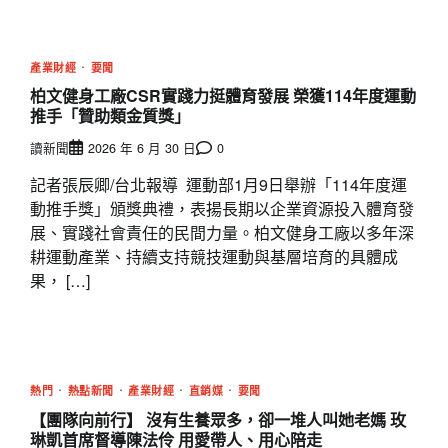
產業財經
要聞
柏文健身工廠CSR實踐力挺體育發展 榮獲114年度運動
推手「贊助類金質獎」
讀新聞
2026 年 6 月 30 日
0
記者張辰卿/台北報導 運動部1月9日舉辦「114年度運
動推手獎」頒獎典禮，表揚長期以企業資源投入體育發
展、實踐社會責任的民間力量。柏文健身工廠以多年深
耕運動產業、持續支持競技運動與基層培育的具體成
果， […]
熱門
熱點新聞
產業財經
直銷媒
要聞
【團隊向前行】 沒有生養眾多，卻一堆人叫她老媽 玫
琳凱首席督導陳法伶 用愛帶人、用心陪走