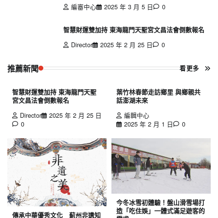
編審中心
2025 年 3 月 5 日
0
智慧財運雙加持 東海龍門天聖宮文昌法會倒數報名
Director
2025 年 2 月 25 日
0
推薦新聞
看更多
智慧財運雙加持 東海龍門天聖
葉竹林春節走訪鄉里 與鄉親共
宮文昌法會倒數報名
話澎湖未來
Director
2025 年 2 月 25 日
編輯中心
0
2025 年 2 月 1 日
0
今冬冰雪初體驗！盤山滑雪場打
造「吃住娛」一體式滿足遊客的
傳承中華優秀文化 薊州非遺知