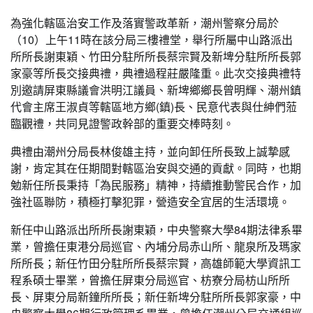
為強化轄區治安工作及落實警政革新，潮州警察分局於
（10）上午11時在該分局三樓禮堂，舉行所屬中山路派出
所所長謝東穎、竹田分駐所所長蔡宗賢及新埤分駐所所長郭
家豪等所長交接典禮，典禮過程莊嚴隆重。此次交接典禮特
別邀請屏東縣議會洪明江議員、新埤鄉鄉長曾明輝、潮州鎮
代會主席王淑貞等轄區地方鄉(鎮)長、民意代表與仕紳們蒞
臨觀禮，共同見證警政幹部的重要交棒時刻。
典禮由潮州分局長林俊雄主持，並向卸任所長致上誠摯感
謝，肯定其在任期間對轄區治安與交通的貢獻。同時，也期
勉新任所長秉持「為民服務」精神，持續推動警民合作，加
強社區聯防，積極打擊犯罪，營造安全宜居的生活環境。
新任中山路派出所所長謝東穎，中央警察大學84期法律系畢
業，曾擔任東港分局巡官、內埔分局赤山所、龍泉所及瑪家
所所長；新任竹田分駐所所長蔡宗賢，高雄師範大學資訊工
程系碩士畢業，曾擔任屏東分局巡官、枋寮分局枋山所所
長、屏東分局新鐘所所長；新任新埤分駐所所長郭家豪，中