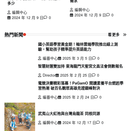
需求
多少
編輯中心
編輯中心
2024 年 12 月 9 日
0
2024 年 12 月 9 日
0
熱門新聞
看更多
國小英語學習黃金期！翰林雲端學院推出線上測
驗，幫助孩子精準提升英語能力
編審中心
2025 年 3 月 5 日
0
智慧財運雙加持 東海龍門天聖宮文昌法會倒數報名
Director
2025 年 2 月 25 日
0
電競決賽精彩落幕！PaGamO 閱讀素養平台燃起學
習熱潮 破百名觀眾高雄見證巔峰對決
編審中心
2025 年 2 月 24 日
0
武夷山大紅袍與台灣烏龍茶 同根同源
編輯中心
2024 年 12 月 17 日
0