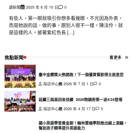
讀新聞
2025 年 6 月 15 日
0
有些人，第一眼就吸引你想多看幾眼，不光因為外表，
而是她說的話、做的事，跟別人很不一樣。陳法伶，就
是這樣的人。披著紫紅色長 […]
焦點新聞
看更多
臺中金饌獎火熱開跑！下一個優質餐飲得主就是您
採訪中心
2026 年 7 月 1 日
0
延續三屆高回收佳績 2026物調券第一波4/24登場
採訪中心
2026 年 4 月 17 日
0
國小英語學習黃金期！翰林雲端學院推出線上測驗，
幫助孩子精準提升英語能力