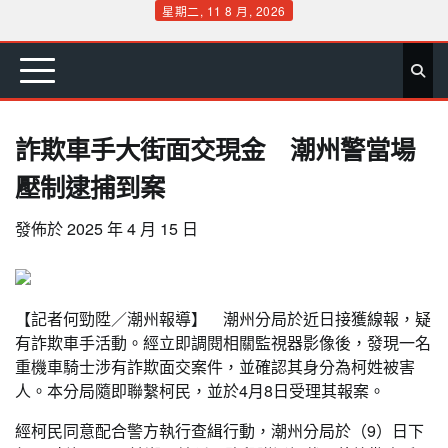
Skip
星期二, 11 8 月, 2026
to
首
要
娛
生
社
文
公
運
旅
政
地
專
content
頁
聞
樂
活
會
教
益
動
遊
治
方
欄
詐欺車手大街面交現金 潮州警當場
壓制逮捕到案
發佈於
2025 年 4 月 15 日
【記者何勁陞／潮州報導】 潮州分局於近日接獲線報，疑
有詐欺車手活動。經立即調閱相關監視器影像後，發現一名
重機車騎士涉有詐欺面交案件，並確認其身分為柯姓被害
人。本分局隨即聯繫柯民，並於4月8日受理其報案。
經柯民同意配合警方執行查緝行動，潮州分局於（9）日下