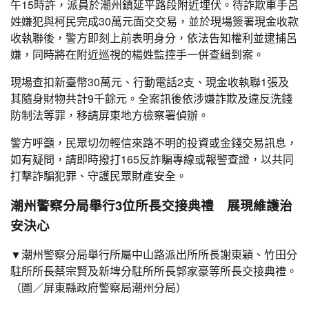
午15時許，派員於潮州鎮延平路段附近埋伏。待詐欺車手呂
姓嫌犯與柯民完成30萬元面交交易，並於現場簽署現金收款
收執聯後，警方即刻上前表明身分，依法告知權利並逮捕呂
嫌，同時將在附近巡視的楊姓監控手一併查緝到案。
現場查扣新臺幣30萬元、行動電話2支、現金收執聯1張及
其隨身財物共計9千餘元。全案訊後依涉嫌詐欺及違反洗錢
防制法等罪，移請屏東地方檢察署偵辦。
警方呼籲，民眾切勿輕信來路不明的投資或金錢交易訊息，
如有疑問，請即時撥打165反詐騙專線或報警查證，以共同
打擊詐騙犯罪、守護民眾財產安全。
潮州警察分局舉行3位所長交接典禮 展現維護治
安決心
▼潮州警察分局舉行所屬中山路派出所所長謝東穎、竹田分
駐所所長蔡宗賢及新埤分駐所所長郭家豪等所長交接典禮。
（圖／屏東縣政府警察局潮州分局）