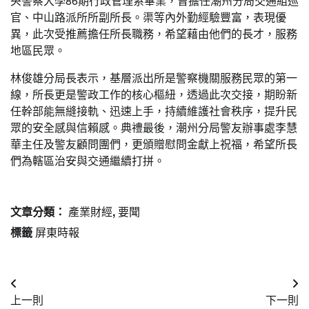
央警察大學86期行政管理系畢業，曾擔任潮州分局交通組巡
官、中山路派所所副所長。渠等內外勤經驗豐富，表現優
異，此次受推薦擔任所長職務，希望藉由他們的長才，服務
地區民眾。
林俊雄分局長表示，基層派出所是警察機關服務民眾的第一
線，所長更是警政工作的核心樞紐，透過此次交接，期盼新
任幹部能無縫接軌、迅速上手，持續維護社會秩序，提升民
眾的安全感與信賴感。典禮最後，潮州分局警友辦事處李慧
華主任及警友顧問團們，更頒贈慰問金獻上祝福，希望所長
們為轄區治安與交通繼續打拼。
文章分類：
產業財經
,
要聞
標籤
屏東時報
文
上一則
下一則