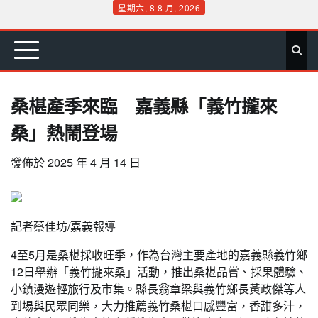
Skip
星期六, 8 8 月, 2026
to
首
要
娛
生
社
文
公
運
旅
政
地
專
content
頁
聞
樂
活
會
教
益
動
遊
治
方
欄
桑椹產季來臨 嘉義縣「義竹攏來
桑」熱鬧登場
發佈於
2025 年 4 月 14 日
記者蔡佳坊/嘉義報導
4至5月是桑椹採收旺季，作為台灣主要產地的嘉義縣義竹鄉
12日舉辦「義竹攏來桑」活動，推出桑椹品嘗、採果體驗、
小鎮漫遊輕旅行及市集。縣長翁章梁與義竹鄉長黃政傑等人
到場與民眾同樂，大力推薦義竹桑椹口感豐富，香甜多汁，