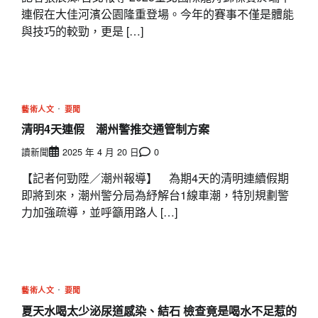
連假在大佳河濱公園隆重登場。今年的賽事不僅是體能
與技巧的較勁，更是 […]
藝術人文
要聞
清明4天連假 潮州警推交通管制方案
讀新聞
2025 年 4 月 20 日
0
【記者何勁陞／潮州報導】 為期4天的清明連續假期
即將到來，潮州警分局為紓解台1線車潮，特別規劃警
力加強疏導，並呼籲用路人 […]
藝術人文
要聞
夏天水喝太少泌尿道感染、結石 檢查竟是喝水不足惹的