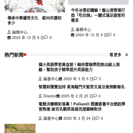
今冬冰雪初體驗！盤山滑雪場打
造「吃住娛」一體式滿足遊客的
傳承中華優秀文化 薊州非遺知
需求
多少
編輯中心
編輯中心
2024 年 12 月 9 日
0
2024 年 12 月 9 日
0
熱門新聞
看更多
國小英語學習黃金期！翰林雲端學院推出線上測
驗，幫助孩子精準提升英語能力
編審中心
2025 年 3 月 5 日
0
智慧財運雙加持 東海龍門天聖宮文昌法會倒數報名
Director
2025 年 2 月 25 日
0
電競決賽精彩落幕！PaGamO 閱讀素養平台燃起學
習熱潮 破百名觀眾高雄見證巔峰對決
編審中心
2025 年 2 月 24 日
0