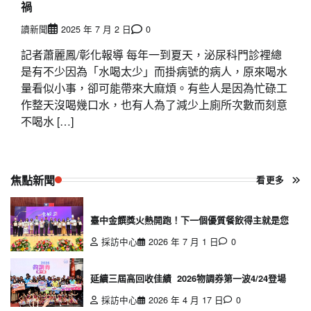
禍
讀新聞
2025 年 7 月 2 日
0
記者蕭麗鳳/彰化報導 每年一到夏天，泌尿科門診裡總
是有不少因為「水喝太少」而掛病號的病人，原來喝水
量看似小事，卻可能帶來大麻煩。有些人是因為忙碌工
作整天沒喝幾口水，也有人為了減少上廁所次數而刻意
不喝水 […]
焦點新聞
看更多
臺中金饌獎火熱開跑！下一個優質餐飲得主就是您
採訪中心
2026 年 7 月 1 日
0
延續三屆高回收佳績 2026物調券第一波4/24登場
採訪中心
2026 年 4 月 17 日
0