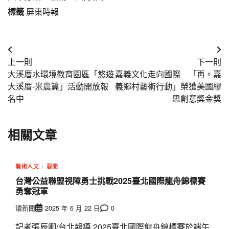
標籤
屏東時報
文
上一則
下一則
章
大溪厝水環境教育園區「悠遊
嘉義文化走向國際 「再。嘉
導
大溪厝-米農篇」活動開放報
義鄉村藝術行動」榮獲美國繆
名中
思創意獎金獎
覽
相關文章
藝術人文
要聞
台灣公益聯盟視障勇士挑戰2025臺北國際龍舟錦標賽
勇奪冠軍
讀新聞
2025 年 6 月 22 日
0
記者張辰卿/台北報導 2025臺北國際龍舟錦標賽於端午