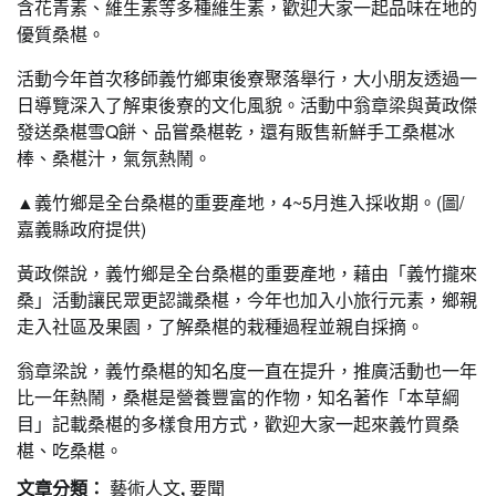
含花青素、維生素等多種維生素，歡迎大家一起品味在地的
優質桑椹。
活動今年首次移師義竹鄉東後寮聚落舉行，大小朋友透過一
日導覽深入了解東後寮的文化風貌。活動中翁章梁與黃政傑
發送桑椹雪Q餅、品嘗桑椹乾，還有販售新鮮手工桑椹冰
棒、桑椹汁，氣氛熱鬧。
▲義竹鄉是全台桑椹的重要產地，4~5月進入採收期。(圖/
嘉義縣政府提供)
黃政傑說，義竹鄉是全台桑椹的重要產地，藉由「義竹攏來
桑」活動讓民眾更認識桑椹，今年也加入小旅行元素，鄉親
走入社區及果園，了解桑椹的栽種過程並親自採摘。
翁章梁說，義竹桑椹的知名度一直在提升，推廣活動也一年
比一年熱鬧，桑椹是營養豐富的作物，知名著作「本草綱
目」記載桑椹的多樣食用方式，歡迎大家一起來義竹買桑
椹、吃桑椹。
文章分類：
藝術人文
,
要聞