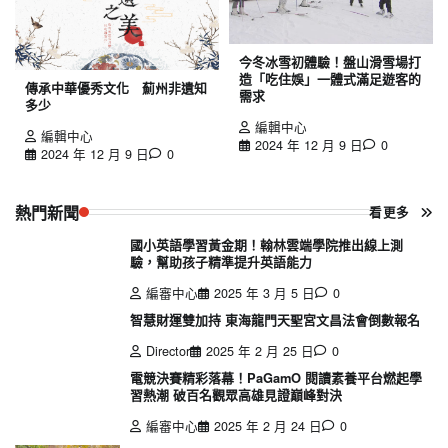
今冬冰雪初體驗！盤山滑雪場打
造「吃住娛」一體式滿足遊客的
傳承中華優秀文化 薊州非遺知
需求
多少
編輯中心
編輯中心
2024 年 12 月 9 日
0
2024 年 12 月 9 日
0
熱門新聞
看更多
國小英語學習黃金期！翰林雲端學院推出線上測
驗，幫助孩子精準提升英語能力
編審中心
2025 年 3 月 5 日
0
智慧財運雙加持 東海龍門天聖宮文昌法會倒數報名
Director
2025 年 2 月 25 日
0
電競決賽精彩落幕！PaGamO 閱讀素養平台燃起學
習熱潮 破百名觀眾高雄見證巔峰對決
編審中心
2025 年 2 月 24 日
0