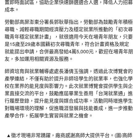
置即時面試區，協助企業快速篩選適合人選，降低人力招募
成本。
勞動部高屏澎東分署長郭耿華指出，勞動部為鼓勵青年積極
尋職、減輕尋職期間經濟壓力及穩定就業所推動的「初次尋
職青年穩定就業計畫」，就很適用今天在場青年朋友，只要
是15歲至29歲本國籍初次尋職青年，符合計畫資格及規定
就能提出申請，合併最高發給4萬5,000元，歡迎在場青年朋
友，多加運用相關資源及服務。
師資培育與就業輔導處處長潘倩玉強調，透過此次博覽會的
產學連結，不僅有助於提升非師培學生的就業率，也強化學
校在業界的能見度與影響力。此次就業博覽會提供學生與企
業直接交流的平台，鼓勵應屆畢業生善用「台灣就業通」進
行履歷登錄，提升能見度與媒合成功率。活動同時增進學生
對職場環境的理解，促進職涯發展與技能養成，進一步推動
產學合作，拓展學生實習與就業之機會。
▲徵才現場非常踴躍，廠商感謝高師大提供平台。(圖/高師