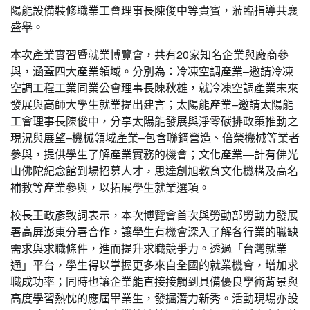
陽能設備裝修職業工會理事長陳俊中等貴賓，蒞臨指導共襄
盛舉。
本次產業實習暨就業博覽會，共有20家知名企業與廠商參
與，涵蓋四大產業領域。分別為：冷凍空調產業–邀請冷凍
空調工程工業同業公會理事長陳秋雄，就冷凍空調產業未來
發展與高師大學生就業提出建言；太陽能產業–邀請太陽能
工會理事長陳俊中，分享太陽能發展與淨零碳排政策推動之
現況與展望–機械領域產業–包含聯鋼營造、倍榮機械等業者
參與，提供學生了解產業實務的機會；文化產業—計有佛光
山佛陀紀念館到場招募人才，思達創旭教育文化機構及高名
補教等產業參與，以拓展學生就業選項。
校長王政彥致詞表示，本次博覽會首次與勞動部勞動力發展
署高屏澎東分署合作，讓學生有機會深入了解各行業的職缺
需求與求職條件，進而提升求職競爭力。透過「台灣就業
通」平台，學生得以掌握更多來自全國的就業機會，增加求
職成功率；同時也讓企業能直接接觸到具備優良學術背景與
高度學習熱忱的應屆畢業生，發掘潛力新秀。活動現場亦設