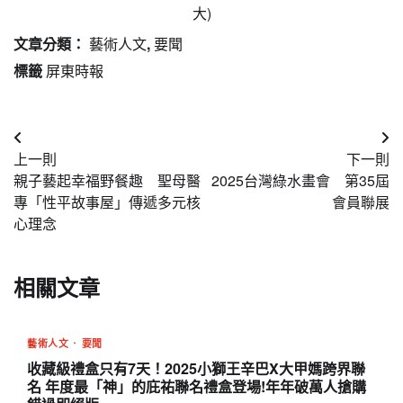
大)
文章分類：
藝術人文
,
要聞
標籤
屏東時報
文
上一則
下一則
章
親子藝起幸福野餐趣 聖母醫
2025台灣綠水畫會 第35屆
導
專「性平故事屋」傳遞多元核
會員聯展
心理念
覽
相關文章
藝術人文
要聞
收藏級禮盒只有7天！2025小獅王辛巴X大甲媽跨界聯
名 年度最「神」的庇祐聯名禮盒登場!年年破萬人搶購