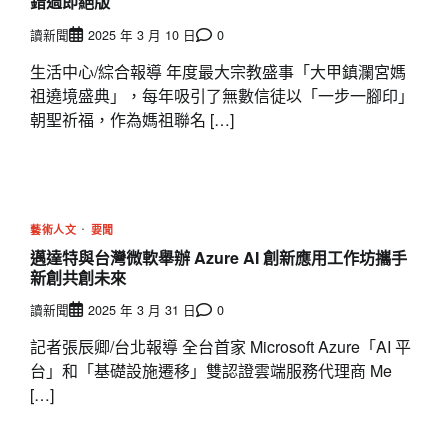
錯過即絕版
讀新聞
2025 年 3 月 10 日
0
生活中心/綜合報導 年度最大宗教盛事「大甲鎮瀾宮媽
祖遶境盛典」，每年吸引了無數信徒以「一步一腳印」
朝聖祈福，作為媽祖聯名 […]
藝術人文
要聞
邁達特與台灣微軟舉辦 Azure AI 創新應用工作坊攜手
新創共創未來
讀新聞
2025 年 3 月 31 日
0
記者張辰卿/台北報導 全台首家 Microsoft Azure「AI 平
台」和「基礎設施遷移」雙認證雲端服務代理商 Me
[…]