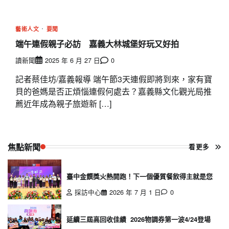
藝術人文
要聞
端午連假親子必訪 嘉義大林城堡好玩又好拍
讀新聞
2025 年 6 月 27 日
0
記者蔡佳坊/嘉義報導 端午節3天連假即將到來，家有寶
貝的爸媽是否正煩惱連假何處去？嘉義縣文化觀光局推
薦近年成為親子旅遊新 […]
焦點新聞
看更多
臺中金饌獎火熱開跑！下一個優質餐飲得主就是您
採訪中心
2026 年 7 月 1 日
0
延續三屆高回收佳績 2026物調券第一波4/24登場