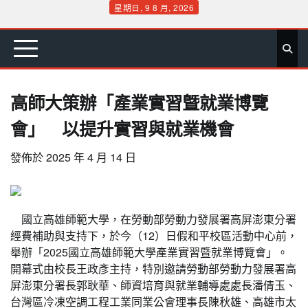
Skip
星期日, 9 8 月, 2026
to
首
要
娛
生
社
文
公
運
旅
政
地
專
content
頁
聞
樂
活
會
教
益
動
遊
治
方
欄
高師大策辦「產業實習曁就業博覽
會」 以提升實習與就業機會
發佈於
2025 年 4 月 14 日
國立高雄師範大學，在勞動部勞動力發展署高屏澎東分署
經費補助與支持下，於今（12）日假和平校區活動中心前，
舉辦「2025國立高雄師範大學產業實習暨就業博覽會」。
開幕式由校長王政彥主持，特別邀請勞動部勞動力發展署高
屏澎東分署長郭耿華、師資培育與就業輔導處處長潘倩玉、
台灣區冷凍空調工程工業同業公會理事長陳秋雄、高雄市太