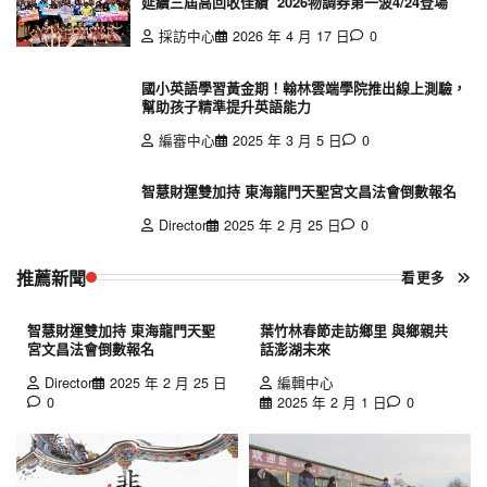
延續三屆高回收佳績 2026物調券第一波4/24登場
採訪中心
2026 年 4 月 17 日
0
國小英語學習黃金期！翰林雲端學院推出線上測驗，
幫助孩子精準提升英語能力
編審中心
2025 年 3 月 5 日
0
智慧財運雙加持 東海龍門天聖宮文昌法會倒數報名
Director
2025 年 2 月 25 日
0
推薦新聞
看更多
智慧財運雙加持 東海龍門天聖
葉竹林春節走訪鄉里 與鄉親共
宮文昌法會倒數報名
話澎湖未來
Director
2025 年 2 月 25 日
編輯中心
0
2025 年 2 月 1 日
0