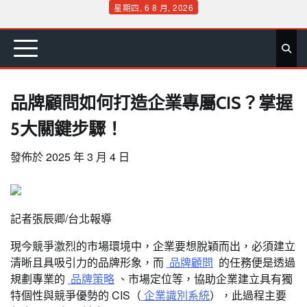
Skip
星期四, 6 8 月, 2026
to
首
要
娛
生
社
文
公
運
旅
政
地
專
content
頁
聞
樂
活
會
教
益
動
遊
治
方
欄
品牌顧問如何打造企業專屬CIS？掌握
5大關鍵步驟！
發佈於
2025 年 3 月 4 日
記者張辰卿/台北報導
現今競爭激烈的市場環境中，企業要想脫穎而出，必須建立
清晰且具吸引力的品牌形象，而
品牌顧問
的任務便是透過
規劃專業的
品牌策略
、市場定位等，協助企業建立具有獨
特個性與競爭優勢的 CIS（
企業識別系統
），此過程主要