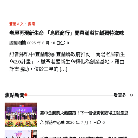
藝術人文
要聞
老屋再現新生命 「島匠商行」開幕滿溢甘鹹獨特滋味
讀新聞
2025 年 3 月 10 日
0
記者蘇凱中/宜蘭報導 宜蘭縣政府推動「蘭陽老屋新生
命2.0計畫」，賦予老屋新生命轉化為創業基地，藉由
計畫協助，位於三星的 […]
焦點新聞
看更多
臺中金饌獎火熱開跑！下一個優質餐飲得主就是您
採訪中心
2026 年 7 月 1 日
0