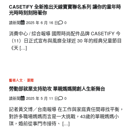
CASETiFY 全新推出天線寶寶聯名系列 讓你的童年時
光時時刻刻陪著你
讀新聞
2025 年 6 月 16 日
0
消費中心 / 綜合報導 國際時尚配件品牌 CASETiFY 今
（11）日正式宣布與風靡全球近 30 年的經典兒童節目
《天 […]
藝術人文
要聞
勞動部就業支持助攻 單親媽媽開創人生新舞台
讀新聞
2025 年 5 月 11 日
0
記者黃文博／台南報導 在工作與家庭責任間尋找平衡，
對許多職場媽媽而言是一大挑戰，43歲的單親媽媽小
琪，婚前從事門市接待、 […]