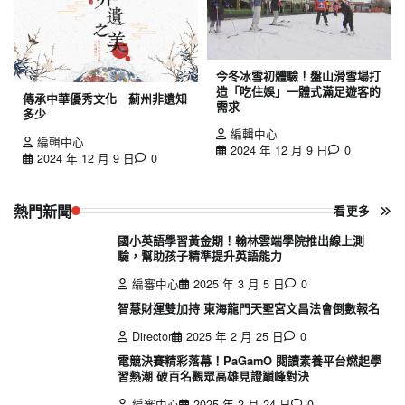
今冬冰雪初體驗！盤山滑雪場打
造「吃住娛」一體式滿足遊客的
傳承中華優秀文化 薊州非遺知
需求
多少
編輯中心
編輯中心
2024 年 12 月 9 日
0
2024 年 12 月 9 日
0
熱門新聞
看更多
國小英語學習黃金期！翰林雲端學院推出線上測
驗，幫助孩子精準提升英語能力
編審中心
2025 年 3 月 5 日
0
智慧財運雙加持 東海龍門天聖宮文昌法會倒數報名
Director
2025 年 2 月 25 日
0
電競決賽精彩落幕！PaGamO 閱讀素養平台燃起學
習熱潮 破百名觀眾高雄見證巔峰對決
編審中心
2025 年 2 月 24 日
0