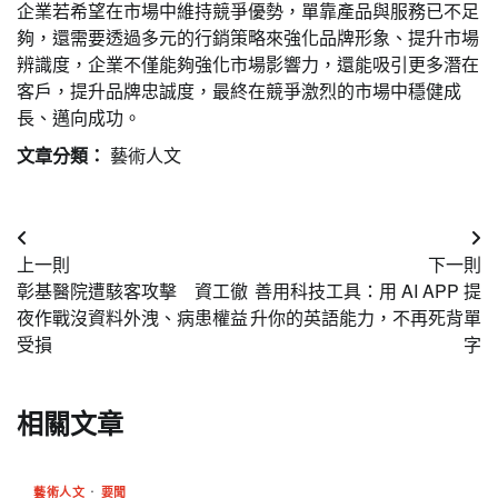
企業若希望在市場中維持競爭優勢，單靠產品與服務已不足
夠，還需要透過多元的行銷策略來強化品牌形象、提升市場
辨識度，企業不僅能夠強化市場影響力，還能吸引更多潛在
客戶，提升品牌忠誠度，最終在競爭激烈的市場中穩健成
長、邁向成功。
文章分類：
藝術人文
文
上一則
下一則
章
彰基醫院遭駭客攻擊 資工徹
善用科技工具：用 AI APP 提
導
夜作戰沒資料外洩、病患權益
升你的英語能力，不再死背單
受損
字
覽
相關文章
藝術人文
要聞