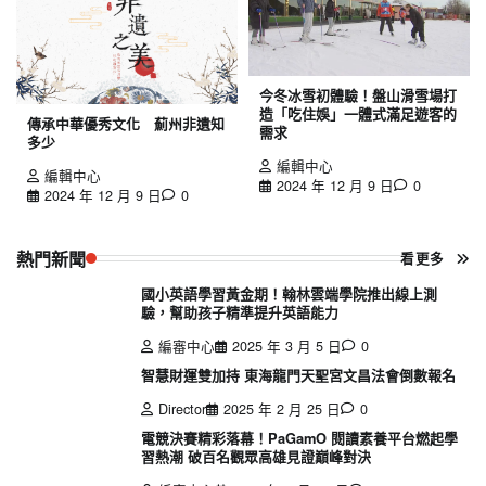
今冬冰雪初體驗！盤山滑雪場打
造「吃住娛」一體式滿足遊客的
傳承中華優秀文化 薊州非遺知
需求
多少
編輯中心
編輯中心
2024 年 12 月 9 日
0
2024 年 12 月 9 日
0
熱門新聞
看更多
國小英語學習黃金期！翰林雲端學院推出線上測
驗，幫助孩子精準提升英語能力
編審中心
2025 年 3 月 5 日
0
智慧財運雙加持 東海龍門天聖宮文昌法會倒數報名
Director
2025 年 2 月 25 日
0
電競決賽精彩落幕！PaGamO 閱讀素養平台燃起學
習熱潮 破百名觀眾高雄見證巔峰對決