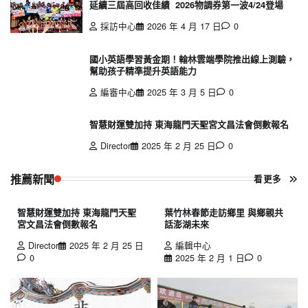
延續三屆高回收佳績 2026物調券第一波4/24登場
採訪中心
2026 年 4 月 17 日
0
國小英語學習黃金期！翰林雲端學院推出線上測驗，
幫助孩子精準提升英語能力
編審中心
2025 年 3 月 5 日
0
智慧財運雙加持 東海龍門天聖宮文昌法會倒數報名
Director
2025 年 2 月 25 日
0
推薦新聞
看更多
智慧財運雙加持 東海龍門天聖
葉竹林春節走訪鄉里 與鄉親共
宮文昌法會倒數報名
話澎湖未來
Director
2025 年 2 月 25 日
編輯中心
0
2025 年 2 月 1 日
0