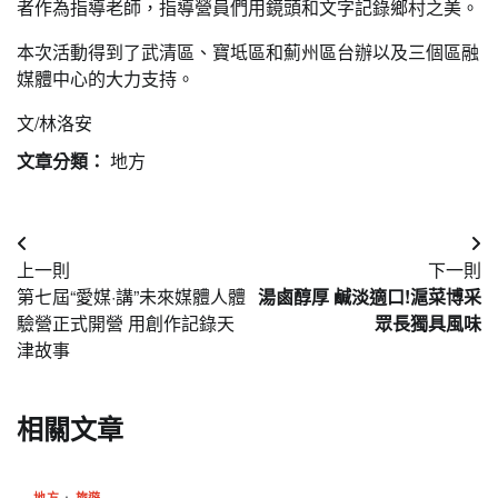
者作為指導老師，指導營員們用鏡頭和文字記錄鄉村之美。
本次活動得到了武清區、寶坻區和薊州區台辦以及三個區融
媒體中心的大力支持。
文/林洛安
文章分類：
地方
文
上一則
下一則
章
第七屆“愛媒·講”未來媒體人體
湯鹵醇厚 鹹淡適口!滬菜博采
導
驗營正式開營 用創作記錄天
眾長獨具風味
津故事
覽
相關文章
地方
旅遊