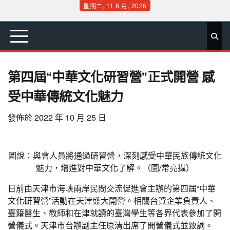
Skip
星期二, 11 8 月, 2026
to
首
要
娛
生
社
文
公
運
旅
政
地
專
content
頁
聞
樂
活
會
教
益
動
遊
治
方
欄
第四屆“中華文化研習營”正式開營 感
受中華傳統文化魅力
發佈於
2022 年 10 月 25 日
圖說：與會人員將通過研習營，深刻感受中華民族傳統文化
魅力，增進對中華文化了解。（圖/常亮攝）
日前由天津市海峽兩岸民間交流促進會主辦的第四屆“中華
文化研習營”活動在天津盛大開營。相關台資企業負責人、
臺籍醫生、教師和在津就讀的臺灣學生等各界代表參加了開
營儀式。天津市台辦副主任原清出席了開營儀式並致詞。