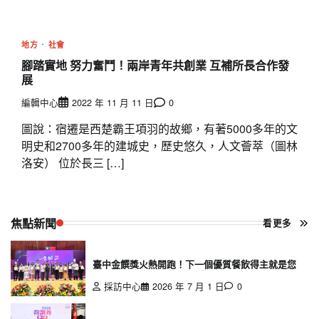
地方
社會
腳踏實地 努力奮鬥！兩岸青年共創業 互補所長合作發
展
編輯中心
2022 年 11 月 11 日
0
圖說：宿遷是西楚霸王項羽的故鄉，有著5000多年的文
明史和2700多年的建城史，歷史悠久，人文薈萃（圖林
洛安） 位於長三 […]
焦點新聞
看更多
臺中金饌獎火熱開跑！下一個優質餐飲得主就是您
採訪中心
2026 年 7 月 1 日
0