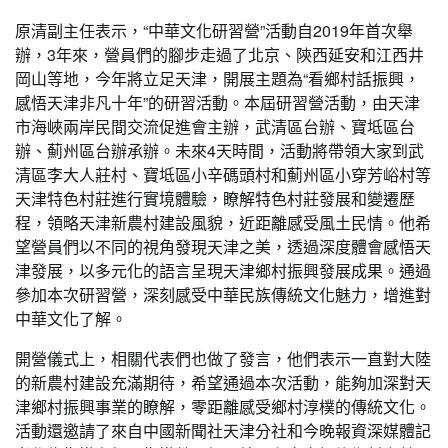
原清副主任表示，“中華文化研習營”活動自2019年首次舉
辦，3年來，營員們的腳步走過了北京、陝西延安和江西井
岡山等地，今年將立足天津，開展主題為“看鄉村話振興，
感悟天津非凡十年”的研習活動。本屆研習營活動，由天津
市海峽兩岸民間交流促進會主辦，武清區台辦、寶坻區台
辦、薊州區台辦承辦。未來4天時間，活動將帶領大家到武
清區李大人莊村、寶坻區小辛碼頭村和薊州區小穿芳峪村等
天津特色村莊進行實境體驗，瞭解特色村莊發展和變遷歷
程，領略天津新農村建設風貌，近距離感受風土民情。他希
望營員們以不同的視角發現天津之美，透過深度體會感悟天
津發展，以多元化的語言呈現天津鄉村振興發展成果。通過
參加本次研習營，深刻感受中華民族傳統文化魅力，增進對
中華文化了解。
開營儀式上，相關代表們也做了發言，他們表示一直對大陸
的新農村建設充滿期待，希望通過本次活動，能夠加深對天
津鄉村振興事業的瞭解，零距離感受鄉村淳樸的傳統文化。
活動還邀請了來自中國新聞社天津分社和今晚報資深媒體記