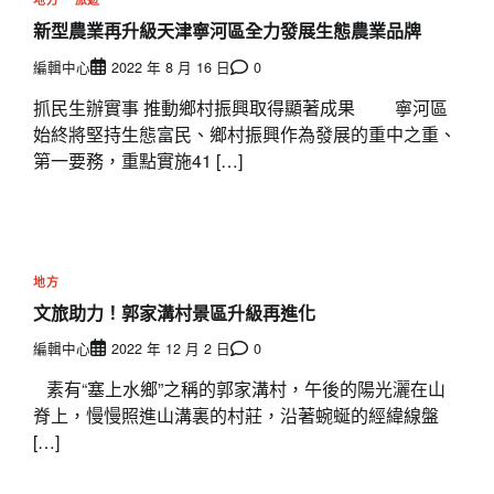
新型農業再升級
天津寧河區全力發展生態農業品牌
編輯中心
2022 年 8 月 16 日
0
抓民生辦實事 推動鄉村振興取得顯著成果 寧河區
始終將堅持生態富民、鄉村振興作為發展的重中之重、
第一要務，重點實施41 […]
地方
文旅助力！郭家溝村景區升級再進化
編輯中心
2022 年 12 月 2 日
0
素有“塞上水鄉”之稱的郭家溝村，午後的陽光灑在山
脊上，慢慢照進山溝裏的村莊，沿著蜿蜒的經緯線盤
[…]