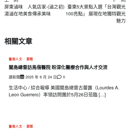
章
屏東滷味 人氣店家-(滷之初)
臺東5大景點入選「台灣觀光
導
湯滷在地美食傳承美味
100亮點」 展現在地獨特觀光
魅力
覽
相關文章
藝術人文
要聞
關島總督訪馬偕醫院 盼深化醫療合作與人才交流
讀新聞
2025 年 6 月 24 日
0
生活中心 / 綜合報導 美國關島總督古蕾露（Lourdes A.
Leon Guerrero）率領訪問團於5月26日蒞臨 […]
藝術人文
要聞