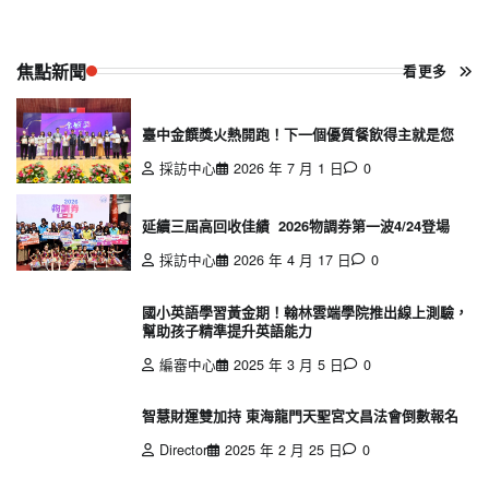
焦點新聞
看更多
臺中金饌獎火熱開跑！下一個優質餐飲得主就是您
採訪中心
2026 年 7 月 1 日
0
延續三屆高回收佳績 2026物調券第一波4/24登場
採訪中心
2026 年 4 月 17 日
0
國小英語學習黃金期！翰林雲端學院推出線上測驗，
幫助孩子精準提升英語能力
編審中心
2025 年 3 月 5 日
0
智慧財運雙加持 東海龍門天聖宮文昌法會倒數報名
Director
2025 年 2 月 25 日
0