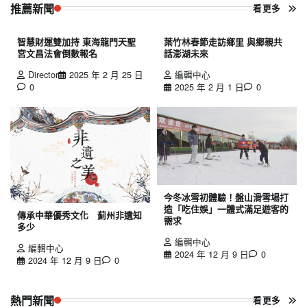
推薦新聞
看更多
智慧財運雙加持 東海龍門天聖
葉竹林春節走訪鄉里 與鄉親共
宮文昌法會倒數報名
話澎湖未來
Director
2025 年 2 月 25 日
編輯中心
0
2025 年 2 月 1 日
0
今冬冰雪初體驗！盤山滑雪場打
造「吃住娛」一體式滿足遊客的
傳承中華優秀文化 薊州非遺知
需求
多少
編輯中心
編輯中心
2024 年 12 月 9 日
0
2024 年 12 月 9 日
0
熱門新聞
看更多