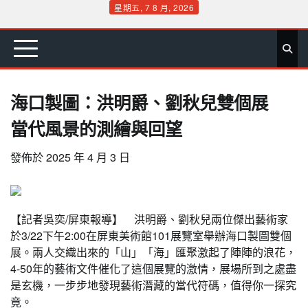
Skip
星期五, 7 8 月, 2026
to
首
要
娛
生
社
文
公
運
旅
政
地
專
content
頁
聞
樂
活
會
教
益
動
遊
治
方
欄
海口製圖：洪明爵、劉秋兒雙個展
當代風景的測繪與回望
發佈於
2025 年 4 月 3 日
【記者吳奕/屏東報導】 洪明爵、劉秋兒兩位傑出藝術家
於3/22下午2:00在屏東美術館101展覽室舉辦海口製圖雙個
展。兩人交織出來的「山」「海」匯聚激起了陣陣的浪花，
4-50年的藝術文件催化了這個展覽的激情，展場所到之處盡
是玄機，一步步地發現藝術潛藏的當代符碼，值得你一探究
竟。