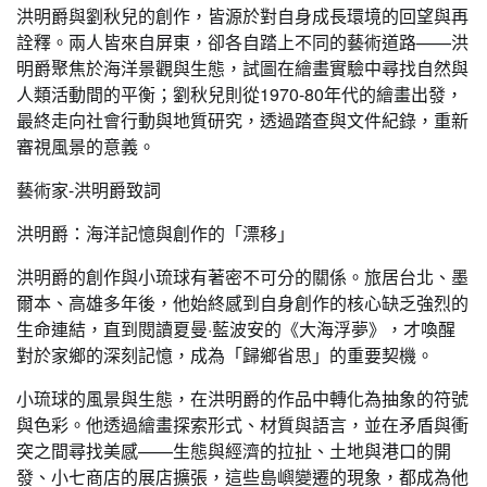
洪明爵與劉秋兒的創作，皆源於對自身成長環境的回望與再
詮釋。兩人皆來自屏東，卻各自踏上不同的藝術道路——洪
明爵聚焦於海洋景觀與生態，試圖在繪畫實驗中尋找自然與
人類活動間的平衡；劉秋兒則從1970-80年代的繪畫出發，
最終走向社會行動與地質研究，透過踏查與文件紀錄，重新
審視風景的意義。
藝術家-洪明爵致詞
洪明爵：海洋記憶與創作的「漂移」
洪明爵的創作與小琉球有著密不可分的關係。旅居台北、墨
爾本、高雄多年後，他始終感到自身創作的核心缺乏強烈的
生命連結，直到閱讀夏曼·藍波安的《大海浮夢》，才喚醒
對於家鄉的深刻記憶，成為「歸鄉省思」的重要契機。
小琉球的風景與生態，在洪明爵的作品中轉化為抽象的符號
與色彩。他透過繪畫探索形式、材質與語言，並在矛盾與衝
突之間尋找美感——生態與經濟的拉扯、土地與港口的開
發、小七商店的展店擴張，這些島嶼變遷的現象，都成為他