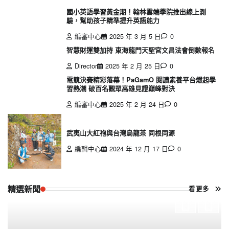
國小英語學習黃金期！翰林雲端學院推出線上測
驗，幫助孩子精準提升英語能力
編審中心
2025 年 3 月 5 日
0
智慧財運雙加持 東海龍門天聖宮文昌法會倒數報名
Director
2025 年 2 月 25 日
0
電競決賽精彩落幕！PaGamO 閱讀素養平台燃起學
習熱潮 破百名觀眾高雄見證巔峰對決
編審中心
2025 年 2 月 24 日
0
武夷山大紅袍與台灣烏龍茶 同根同源
編輯中心
2024 年 12 月 17 日
0
精選新聞
看更多