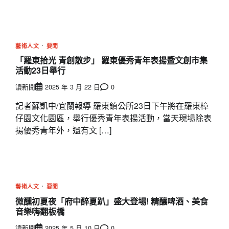
藝術人文
要聞
「羅東拾光 青創散步」 羅東優秀青年表揚暨文創巿集
活動23日舉行
讀新聞
2025 年 3 月 22 日
0
記者蘇凱中/宜蘭報導 羅東鎮公所23日下午將在羅東樟
仔園文化園區，舉行優秀青年表揚活動，當天現場除表
揚優秀青年外，還有文 […]
藝術人文
要聞
微醺初夏夜「府中醉夏趴」盛大登場! 精釀啤酒、美食
音樂嗨翻板橋
讀新聞
2025 年 5 月 10 日
0