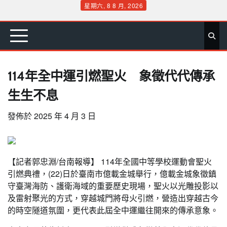
Skip
星期六, 8 8 月, 2026
to
首
要
娛
生
社
文
公
運
旅
政
地
專
content
頁
聞
樂
活
會
教
益
動
遊
治
方
欄
114年全中運引燃聖火 象徵代代傳承
生生不息
發佈於
2025 年 4 月 3 日
【記者郭忠淵/台南報導】 114年全國中等學校運動會聖火
引燃典禮，(22)日於臺南市億載金城舉行，億載金城象徵鎮
守臺灣海防、護衛海域的重要歷史現場，聖火以光雕投影以
及雷射聚光的方式，穿越城門將母火引燃，營造出穿越古今
的時空隧道氛圍，更代表此屆全中運繼往開來的傳承意象。