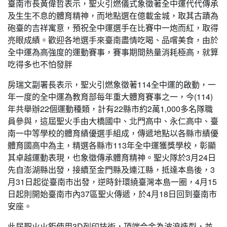
臺南市長黃偉哲表示，聖火引燃儀式象徵著全中運代代傳承
及生生不息的體育精神，而地點選在億載金城，取其古蹟為
砲臺的吉祥寓意，預祝全中運選手在比賽中一炮而紅，取得
亮眼成績。歡迎各地選手來臺南盡情吃喝、品嚐美食，由於
全中運為高強度的運動賽事，賽事期間熱量消耗極高，就算
吃得多也不怕發胖
房瑞文副署長表示，聖火引燃象徵著114全中運的啟動，一
年一度的全中運為教育部每年重大體育賽事之一，今(114)
年共舉辦22個運動種類，計有22縣市約2萬1,000多名隊職
員參與，這屆聖火手由大橋國中、北門高中、永仁高中、臺
南一中等學校的體育績優選手組成，傳遞地點以各縣市績優
體育國高中為主，精選各縣市113年全中運獲獎學校，彰顯
其卓越運動表現，也象徵傳承體育精神。聖火隊於3月24日
先自澎湖縣出發，接續至金門縣及連江縣，抵達本島後，3
月31日起從臺南市出發，逆時針環繞臺灣本島一圈，4月15
日起則開始臺南市內37區聖火傳遞，於4月18日回到臺南市
安座。
此屆聖火火鉅使用3D列印技術，頂端合金為波浪造型，並