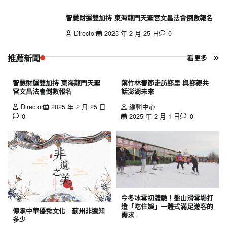
智慧財運雙加持 東海龍門天聖宮文昌法會倒數報名
Director
2025 年 2 月 25 日
0
推薦新聞
看更多
智慧財運雙加持 東海龍門天聖
葉竹林春節走訪鄉里 與鄉親共
宮文昌法會倒數報名
話澎湖未來
Director
2025 年 2 月 25 日
編輯中心
0
2025 年 2 月 1 日
0
今冬冰雪初體驗！盤山滑雪場打
造「吃住娛」一體式滿足遊客的
傳承中華優秀文化 薊州非遺知
需求
多少