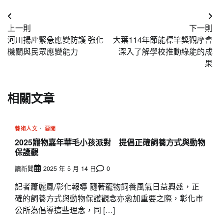
文
上一則
下一則
章
河川揚塵緊急應變防護 強化
大葉114年節能標竿獎觀摩會
導
機關與民眾應變能力
深入了解學校推動綠能的成
果
覽
相關文章
藝術人文
要聞
2025寵物嘉年華毛小孩派對 提倡正確飼養方式與動物
保護觀
讀新聞
2025 年 5 月 14 日
0
記者蕭麗鳳/彰化報導 隨著寵物飼養風氣日益興盛，正
確的飼養方式與動物保護觀念亦愈加重要之際，彰化市
公所為倡導這些理念，同 […]