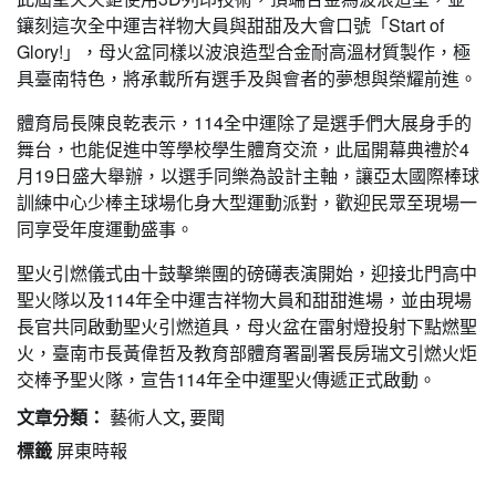
鑲刻這次全中運吉祥物大員與甜甜及大會口號「Start of
Glory!」，母火盆同樣以波浪造型合金耐高溫材質製作，極
具臺南特色，將承載所有選手及與會者的夢想與榮耀前進。
體育局長陳良乾表示，114全中運除了是選手們大展身手的
舞台，也能促進中等學校學生體育交流，此屆開幕典禮於4
月19日盛大舉辦，以選手同樂為設計主軸，讓亞太國際棒球
訓練中心少棒主球場化身大型運動派對，歡迎民眾至現場一
同享受年度運動盛事。
聖火引燃儀式由十鼓擊樂團的磅礡表演開始，迎接北門高中
聖火隊以及114年全中運吉祥物大員和甜甜進場，並由現場
長官共同啟動聖火引燃道具，母火盆在雷射燈投射下點燃聖
火，臺南市長黃偉哲及教育部體育署副署長房瑞文引燃火炬
交棒予聖火隊，宣告114年全中運聖火傳遞正式啟動。
文章分類：
藝術人文
,
要聞
標籤
屏東時報