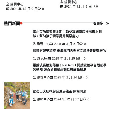
編輯中心
編輯中心
2024 年 12 月 9 日
0
2024 年 12 月 9 日
0
熱門新聞
看更多
國小英語學習黃金期！翰林雲端學院推出線上測
驗，幫助孩子精準提升英語能力
編審中心
2025 年 3 月 5 日
0
智慧財運雙加持 東海龍門天聖宮文昌法會倒數報名
Director
2025 年 2 月 25 日
0
電競決賽精彩落幕！PaGamO 閱讀素養平台燃起學
習熱潮 破百名觀眾高雄見證巔峰對決
編審中心
2025 年 2 月 24 日
0
武夷山大紅袍與台灣烏龍茶 同根同源
編輯中心
2024 年 12 月 17 日
0