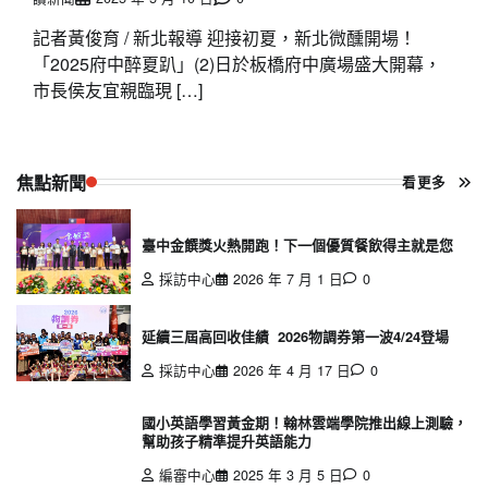
記者黃俊育 / 新北報導 迎接初夏，新北微醺開場！
「2025府中醉夏趴」(2)日於板橋府中廣場盛大開幕，
市長侯友宜親臨現 […]
焦點新聞
看更多
臺中金饌獎火熱開跑！下一個優質餐飲得主就是您
採訪中心
2026 年 7 月 1 日
0
延續三屆高回收佳績 2026物調券第一波4/24登場
採訪中心
2026 年 4 月 17 日
0
國小英語學習黃金期！翰林雲端學院推出線上測驗，
幫助孩子精準提升英語能力
編審中心
2025 年 3 月 5 日
0