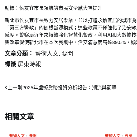
副標：侯友宜市長領航讓市民安全感大幅提升
新北市侯友宜市長致力安居樂業，並以打造永續宜居的城市為
「第三方警政」的刨根斷源模式；這些政策不僅強化了治安執
感度。警察局近年來持續強化智慧化警政，利用AI和大數據
與改革促使新北市在本次民調中，治安滿意度高達89.5%，
藝術人文
要聞
文章分類：
,
屏東時報
標籤
文
上一則
2025年虛擬貨幣投資分析報告：潮流與衝擊
章
導
相關文章
覽
藝術人文
要聞
藝術人文
要聞