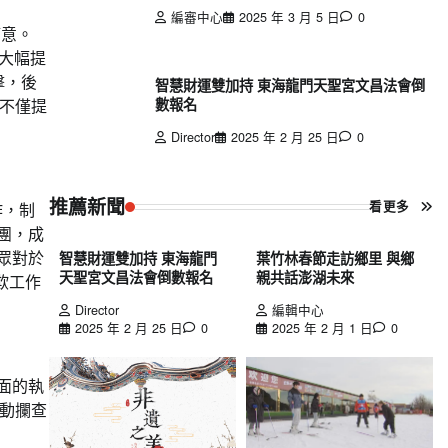
編審中心
2025 年 3 月 5 日
0
滿意。
大幅提
擊，後
智慧財運雙加持 東海龍門天聖宮文昌法會倒
數報名
不僅提
Director
2025 年 2 月 25 日
0
推薦新聞
看更多
作，制
團，成
眾對於
智慧財運雙加持 東海龍門
葉竹林春節走訪鄉里 與鄉
天聖宮文昌法會倒數報名
親共話澎湖未來
欺工作
Director
編輯中心
2025 年 2 月 25 日
0
2025 年 2 月 1 日
0
面的執
動攔查