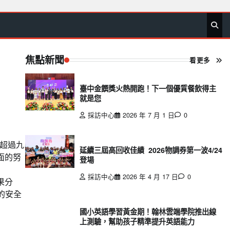
首
要
娛
生
社
文
公
運
旅
政
地
專
頁
聞
樂
活
會
教
益
動
遊
治
方
欄
焦點新聞
看更多
臺中金饌獎火熱開跑！下一個優質餐飲得主
就是您
採訪中心
2026 年 7 月 1 日
0
超過九
延續三屆高回收佳績 2026物調券第一波4/24
面的努
登場
採訪中心
2026 年 4 月 17 日
0
果分
的安全
國小英語學習黃金期！翰林雲端學院推出線
上測驗，幫助孩子精準提升英語能力