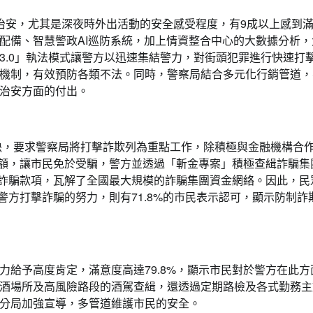
治安，尤其是深夜時外出活動的安全感受程度，有9成以上感到
配備、智慧警政AI巡防系統，加上情資整合中心的大數據分析，
3.0」執法模式讓警方以迅速集結警力，對街頭犯罪進行快速打
機制，有效預防各類不法。同時，警察局結合多元化行銷管道，
治安方面的付出。
決，要求警察局將打擊詐欺列為重點工作，除積極與金融機構合
金額，讓市民免於受騙，警方並透過「斬金專案」積極查緝詐騙集
的詐騙款項，瓦解了全國最大規模的詐騙集團資金網絡。因此，民
警方打擊詐騙的努力，則有71.8%的市民表示認可，顯示防制詐
給予高度肯定，滿意度高達79.8%，顯示市民對於警方在此方
飲酒場所及高風險路段的酒駕查緝，還透過定期路檢及各式勤務主
分局加強宣導，多管道維護市民的安全。