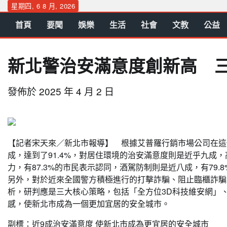
Skip
星期四, 6 8 月, 2026
to
首頁
要聞
娛樂
生活
社會
文教
公益
content
新北警治安滿意度創新高 
發佈於
2025 年 4 月 2 日
【記者宋天來／新北市報導】 根據艾普羅行銷市場公司在這
成，達到了91.4%，對居住環境的治安滿意度則是近乎九成，
力，有87.3%的市民表示認同，酒駕防制則是近八成，有79
另外，對於近來全國警方積極進行的打擊詐騙、阻止臨櫃詐騙，則
析，研判應是三大核心策略，包括「全方位3D科技維安網」、
感，使新北市成為一個更加宜居的安全城市。
副標：近9成治安滿意度 使新北市成為更宜居的安全城市