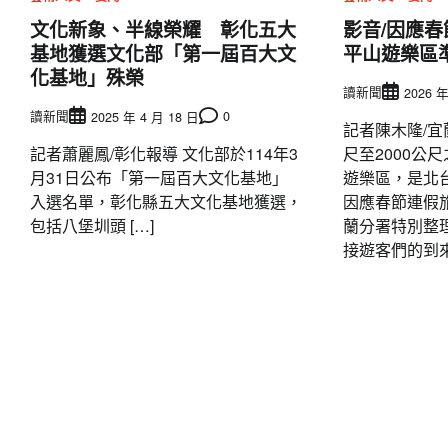
文化新象、半線榮耀 彰化五大
影音/因應春
基地獲選文化部「第一屆百大文
平山遊樂區
化基地」殊榮
讀新聞
2026 年
讀新聞
0
2025 年 4 月 18 日
記者陳木隆/宜
記者蕭麗鳳/彰化報導 文化部於114年3
尺至2000公
月31日公布「第一屆百大文化基地」
遊樂區，是北
入選名單，彰化縣五大文化基地獲選，
因應春節連假
包括八堡圳頭 […]
蘭分署特別整
接遊客們的到來。