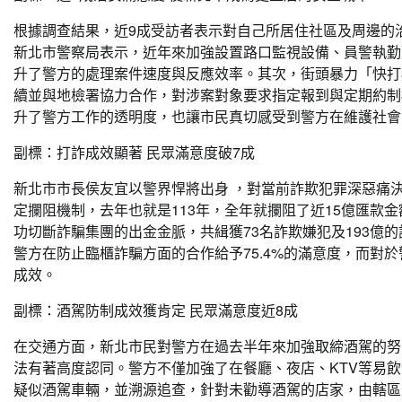
根據調查結果，近9成受訪者表示對自己所居住社區及周邊的
新北市警察局表示，近年來加強設置路口監視設備、員警執勤
升了警方的處理案件速度與反應效率。其次，街頭暴力「快打
續並與地檢署協力合作，對涉案對象要求指定報到與定期約制
升了警方工作的透明度，也讓市民真切感受到警方在維護社會
副標：打詐成效顯著 民眾滿意度破7成
新北市市長侯友宜以警界悍將出身 ，對當前詐欺犯罪深惡痛
定攔阻機制，去年也就是113年，全年就攔阻了近15億匯款
功切斷詐騙集團的出金金脈，共緝獲73名詐欺嫌犯及193億
警方在防止臨櫃詐騙方面的合作給予75.4%的滿意度，而對於
成效。
副標：酒駕防制成效獲肯定 民眾滿意度近8成
在交通方面，新北市民對警方在過去半年來加強取締酒駕的努力
法有著高度認同。警方不僅加強了在餐廳、夜店、KTV等易
疑似酒駕車輛，並溯源追查，針對未勸導酒駕的店家，由轄區