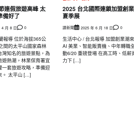
節連假旅遊高峰 太
2025 台北國際連鎖加盟創業
準備好了
夏季展
0
讀新聞
0
 4 月 8 日
2025 年 6 月 18 日
蘭報導 位於海拔365公
生活中心 / 台北報導 加盟創業潮
尺之間的太平山國家森林
AI 美業、智能販賣機、中年轉職
台灣知名的旅遊景點，為
動6/20 重磅登場 在高工時、低薪
旅遊熱潮，林業保育署宜
力下 […]
理一套旅遊攻略，準備迎
 太平山 […]
要聞