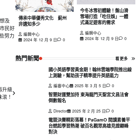
今冬冰雪初體驗！盤山滑
雪場打造「吃住娛」一體
傳承中華優秀文化 薊州
想及
式滿足遊客的需求
非遺知多少
市民好
編輯中心
編輯中心
些努力
2024 年 12 月 9 日
0
2024 年 12 月 9 日
0
熱門新聞
看更多
國小英語學習黃金期！翰林雲端學院推出線
上測驗，幫助孩子精準提升英語能力
編審中心
2025 年 3 月 5 日
0
再升級
智慧財運雙加持 東海龍門天聖宮文昌法會
味滾！
倒數報名
Director
2025 年 2 月 25 日
0
電競決賽精彩落幕！PaGamO 閱讀素養平
台燃起學習熱潮 破百名觀眾高雄見證巔峰
對決