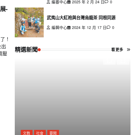
編審中心
2025 年 2 月 24 日
0
展-
武夷山大紅袍與台灣烏龍茶 同根同源
編輯中心
2024 年 12 月 17 日
0
來了！
全出
精選新聞
看更多
資壓
文教
社會
要聞