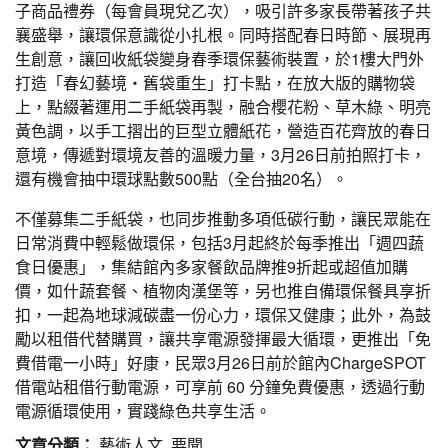
子商品禮券（每會員現兌乙次），吸引許多家長帶著孩子共
襄盛舉，讓環保意識從小扎根。同時搭配春日時節、展現再
生創意，讓回收紙袋變身春季環保藝術裝置，於1樓大門外
打造「春幻藝境・舊袋重生」打卡點，在放大版的購物袋
上，點綴著運用二手紙袋再製，融合櫻花粉、草木綠、明亮
黃色調，以手工摺出的巨型立體紙花，營造百花齊放的春日
意境，傳遞對環境友善的溫暖力量，3月26日前拍照打卡，
還有機會抽中環球點數500點（全台抽20名）。
不僅募集二手紙袋，也同步推動多項低碳行動，讓民眾能在
日常消費中輕鬆做環保，包括3月起終於每季推出「週四蔬
食日優惠」，集結館內多家餐飲品牌推9折起或超值加購
價，如什蔬套餐、植物肉漢堡等，另也推自備環保餐具享折
扣，一起為地球減碳盡一份心力，環保又健康；此外，為鼓
勵以租借代替購買，讓共享電源發揮最大循環，更推出「免
費借電一小時」好康，民眾3月26日前於館內ChargeSPOT
借電站租借行動電源，可享前 60 分鐘免費優惠，透過行動
電源循環使用，實踐綠色共享生活。
文章分類：
藝術人文
,
要聞