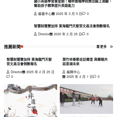
國小英語學習黃金期！翰林雲端學院推出線上測驗，
幫助孩子精準提升英語能力
編審中心
2025 年 3 月 5 日
0
智慧財運雙加持 東海龍門天聖宮文昌法會倒數報名
Director
2025 年 2 月 25 日
0
推薦新聞
看更多
智慧財運雙加持 東海龍門天聖
葉竹林春節走訪鄉里 與鄉親共
宮文昌法會倒數報名
話澎湖未來
Director
2025 年 2 月 25 日
編輯中心
0
2025 年 2 月 1 日
0