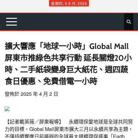
Skip
星期四, 6 8 月, 2026
to
首
要
娛
生
社
文
公
運
旅
政
地
專
content
頁
聞
樂
活
會
教
益
動
遊
治
方
欄
擴大響應「地球一小時」Global Mall
屏東市推綠色共享行動 延長關燈20小
時、二手紙袋變身巨大紙花、週四蔬
食日優惠、免費借電一小時
發佈於
2025 年 4 月 2 日
【記者戴英薇／屏東報導】 永續環保愛地球是全球共同努
力的目標，Global Mall屏東市擴大三月以永續共享為主題，
不僅持續響應日前舉辦的全球最大規模環保盛事「Earth