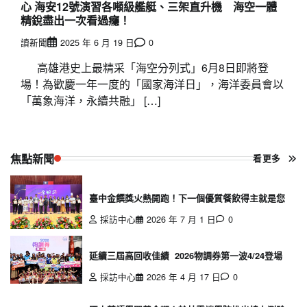
心 海安12號演習各噸級艦艇、三架直升機 海空一體
精銳盡出一次看過癮！
讀新聞
2025 年 6 月 19 日
0
高雄港史上最精采「海空分列式」6月8日即將登
場！為歡慶一年一度的「國家海洋日」，海洋委員會以
「萬象海洋，永續共融」 […]
焦點新聞
看更多
臺中金饌獎火熱開跑！下一個優質餐飲得主就是您
採訪中心
2026 年 7 月 1 日
0
延續三屆高回收佳績 2026物調券第一波4/24登場
採訪中心
2026 年 4 月 17 日
0