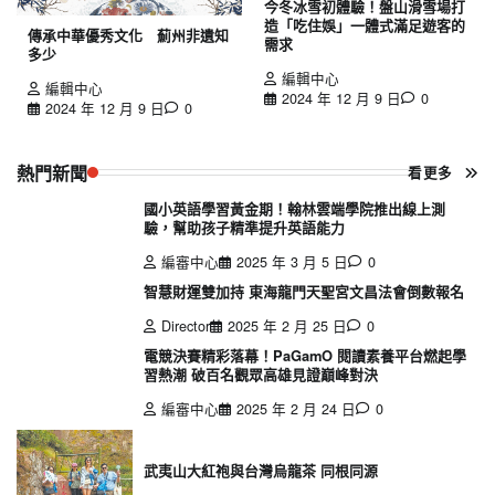
今冬冰雪初體驗！盤山滑雪場打
造「吃住娛」一體式滿足遊客的
傳承中華優秀文化 薊州非遺知
需求
多少
編輯中心
編輯中心
2024 年 12 月 9 日
0
2024 年 12 月 9 日
0
熱門新聞
看更多
國小英語學習黃金期！翰林雲端學院推出線上測
驗，幫助孩子精準提升英語能力
編審中心
2025 年 3 月 5 日
0
智慧財運雙加持 東海龍門天聖宮文昌法會倒數報名
Director
2025 年 2 月 25 日
0
電競決賽精彩落幕！PaGamO 閱讀素養平台燃起學
習熱潮 破百名觀眾高雄見證巔峰對決
編審中心
2025 年 2 月 24 日
0
武夷山大紅袍與台灣烏龍茶 同根同源