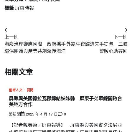
標籤
屏東時報
文
上一則
下一則
章
海廢治理響應國際 政府攜手
外籍生夜歸遺失手提包 三峽
導
環保團體與產業共創潔淨海洋
警暖心助尋回
覽
相關文章
藝術人文
要聞
屏縣與美國德拉瓦郡締結姊妹縣 屏東子弟牽線開啟台
美地方合作
讀新聞
2025 年 4 月 17 日
0
【記者戴英薇／屏東報導】 屏東縣與美國賓夕法尼亞
州德拉瓦郡正式簽署姊妹縣協定，這是周春米縣長任內