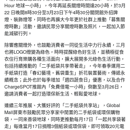
Hour 地球一小時」，今年再延長關燈時間達20小時，於3月
22 日晚間8時30分至3月23日下午4時30分關閉館外招牌
燈、裝飾燈等，同時也再擴大今年更於社群上推動「募集關
燈時數」活動，邀請民眾分享關燈時數及照片，一起加入節
能減碳行列。
除響應關燈外，也鼓勵消費者一同從生活中力行永續，三月
也將LOGO燈變為綠色，時時提醒綠色好生活，並積極從食
衣住行育樂購各種生活面向，擴大展開多元綠色生活行動，
包括持續推動的「二手紙袋共享帶著走」，今年春季運用二
手紙袋打造「春幻藝境・舊袋重生」折花裝置藝術，傳遞永
續概念；此外也於每季增加「週四蔬食日」優惠，以及合作
ChargeSPOT推館內「免費借電一小時」倒數至3月26日，
邀請消費者一起打造環保新生活、輕鬆愛地球。
連續三年推展、大獲好評的「二手紙袋共享站」，Global
Mall屏東市鼓勵民眾分享家中閒置的二手紙袋或環保購物
袋，一同來善袋地球，同時更推動每月17日「一起共享袋著
走」每逢當月17日捐贈3個紙袋或環保袋，即可領取20元電