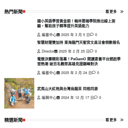
熱門新聞
看更多
國小英語學習黃金期！翰林雲端學院推出線上測
驗，幫助孩子精準提升英語能力
編審中心
2025 年 3 月 5 日
0
智慧財運雙加持 東海龍門天聖宮文昌法會倒數報名
Director
2025 年 2 月 25 日
0
電競決賽精彩落幕！PaGamO 閱讀素養平台燃起學
習熱潮 破百名觀眾高雄見證巔峰對決
編審中心
2025 年 2 月 24 日
0
武夷山大紅袍與台灣烏龍茶 同根同源
編輯中心
2024 年 12 月 17 日
0
精選新聞
看更多