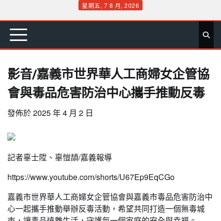
Skip
星期五, 7 8 月, 2026
to
首
要
娛
生
社
文
公
運
旅
政
地
專
content
頁
聞
樂
活
會
教
益
動
遊
治
方
欄
影音/嘉義市世界華人工商婦女企管協
會與毒品危害防治中心攜手推動反毒
發佈於
2025 年 4 月 2 日
記者辜士陞、辜愷頡/嘉義報導
https://www.youtube.com/shorts/U67Ep9EqCGo
嘉義市世界華人工商婦女企管協會與嘉義市毒品危害防治中
心一起攜手推動舉辦反毒活動，希望共同打造一個無毒城
市，讓毒品遠離生活，守護每一個家庭的安全與幸福。