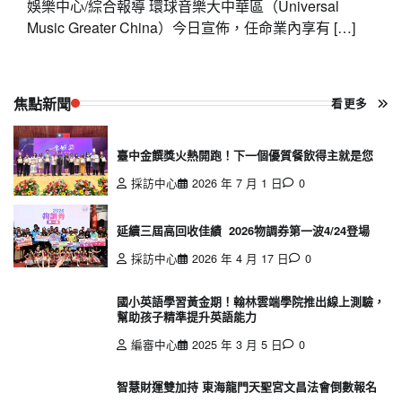
娛樂中心/綜合報導 環球音樂大中華區（Universal
Music Greater China）今日宣佈，任命業內享有 […]
焦點新聞
看更多
臺中金饌獎火熱開跑！下一個優質餐飲得主就是您
採訪中心
2026 年 7 月 1 日
0
延續三屆高回收佳績 2026物調券第一波4/24登場
採訪中心
2026 年 4 月 17 日
0
國小英語學習黃金期！翰林雲端學院推出線上測驗，
幫助孩子精準提升英語能力
編審中心
2025 年 3 月 5 日
0
智慧財運雙加持 東海龍門天聖宮文昌法會倒數報名