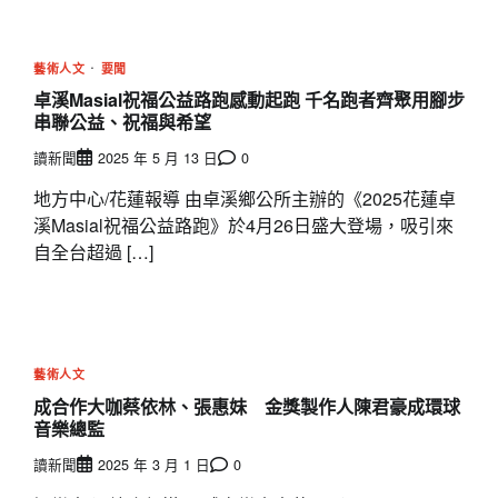
藝術人文
要聞
卓溪Masial祝福公益路跑感動起跑 千名跑者齊聚用腳步
串聯公益、祝福與希望
讀新聞
2025 年 5 月 13 日
0
地方中心/花蓮報導 由卓溪鄉公所主辦的《2025花蓮卓
溪Masial祝福公益路跑》於4月26日盛大登場，吸引來
自全台超過 […]
藝術人文
成合作大咖蔡依林、張惠妹 金獎製作人陳君豪成環球
音樂總監
讀新聞
2025 年 3 月 1 日
0