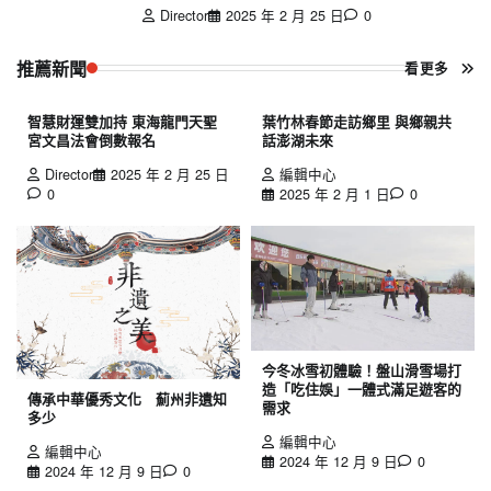
Director
2025 年 2 月 25 日
0
推薦新聞
看更多
智慧財運雙加持 東海龍門天聖
葉竹林春節走訪鄉里 與鄉親共
宮文昌法會倒數報名
話澎湖未來
Director
2025 年 2 月 25 日
編輯中心
0
2025 年 2 月 1 日
0
今冬冰雪初體驗！盤山滑雪場打
造「吃住娛」一體式滿足遊客的
傳承中華優秀文化 薊州非遺知
需求
多少
編輯中心
編輯中心
2024 年 12 月 9 日
0
2024 年 12 月 9 日
0