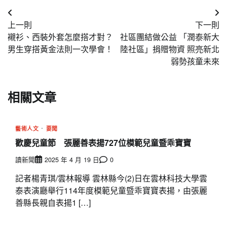
文
上一則
下一則
章
襯衫、西裝外套怎麼搭才對？
社區團結做公益 「潤泰新大
導
男生穿搭黃金法則一次學會！
陸社區」捐贈物資 照亮新北
弱勢孩童未來
覽
相關文章
藝術人文
要聞
歡慶兒童節 張麗善表揚727位模範兒童暨乖寶寶
讀新聞
2025 年 4 月 19 日
0
記者楊青琪/雲林報導 雲林縣今(2)日在雲林科技大學雲
泰表演廳舉行114年度模範兒童暨乖寶寶表揚，由張麗
善縣長親自表揚1 […]