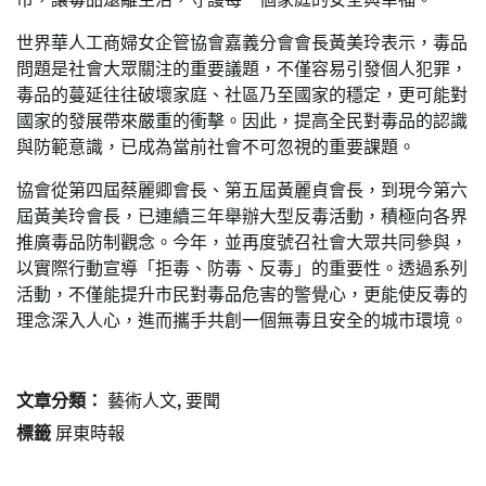
世界華人工商婦女企管協會嘉義分會會長黃美玲表示，毒品
問題是社會大眾關注的重要議題，不僅容易引發個人犯罪，
毒品的蔓延往往破壞家庭、社區乃至國家的穩定，更可能對
國家的發展帶來嚴重的衝擊。因此，提高全民對毒品的認識
與防範意識，已成為當前社會不可忽視的重要課題。
協會從第四屆蔡麗卿會長、第五屆黃麗貞會長，到現今第六
屆黃美玲會長，已連續三年舉辦大型反毒活動，積極向各界
推廣毒品防制觀念。今年，並再度號召社會大眾共同參與，
以實際行動宣導「拒毒、防毒、反毒」的重要性。透過系列
活動，不僅能提升市民對毒品危害的警覺心，更能使反毒的
理念深入人心，進而攜手共創一個無毒且安全的城市環境。
文章分類：
藝術人文
,
要聞
標籤
屏東時報