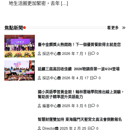
地生活圈更加緊密，去年 […]
焦點新聞
看更多
臺中金饌獎火熱開跑！下一個優質餐飲得主就是您
採訪中心
2026 年 7 月 1 日
0
延續三屆高回收佳績 2026物調券第一波4/24登場
採訪中心
2026 年 4 月 17 日
0
國小英語學習黃金期！翰林雲端學院推出線上測驗，
幫助孩子精準提升英語能力
編審中心
2025 年 3 月 5 日
0
智慧財運雙加持 東海龍門天聖宮文昌法會倒數報名
Director
2025 年 2 月 25 日
0