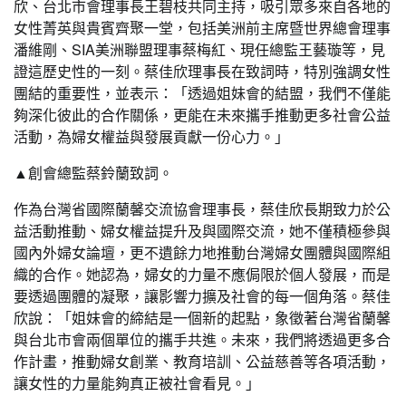
欣、台北市會理事長王碧枝共同主持，吸引眾多來自各地的
女性菁英與貴賓齊聚一堂，包括美洲前主席暨世界總會理事
潘維剛、SIA美洲聯盟理事蔡梅紅、現任總監王藝璇等，見
證這歷史性的一刻。蔡佳欣理事長在致詞時，特別強調女性
團結的重要性，並表示：「透過姐妹會的結盟，我們不僅能
夠深化彼此的合作關係，更能在未來攜手推動更多社會公益
活動，為婦女權益與發展貢獻一份心力。」
▲創會總監蔡鈴蘭致詞。
作為台灣省國際蘭馨交流協會理事長，蔡佳欣長期致力於公
益活動推動、婦女權益提升及與國際交流，她不僅積極參與
國內外婦女論壇，更不遺餘力地推動台灣婦女團體與國際組
織的合作。她認為，婦女的力量不應侷限於個人發展，而是
要透過團體的凝聚，讓影響力擴及社會的每一個角落。蔡佳
欣說：「姐妹會的締結是一個新的起點，象徵著台灣省蘭馨
與台北市會兩個單位的攜手共進。未來，我們將透過更多合
作計畫，推動婦女創業、教育培訓、公益慈善等各項活動，
讓女性的力量能夠真正被社會看見。」