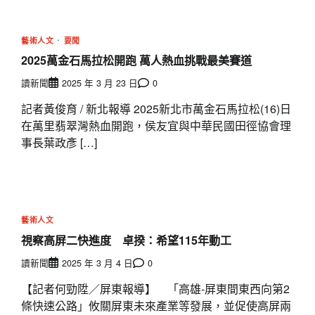
藝術人文
要聞
2025萬金石馬拉松開跑 萬人熱血挑戰最美賽道
讀新聞
2025 年 3 月 23 日
0
記者黃俊育 / 新北報導 2025新北市萬金石馬拉松(16)日
在萬里翡翠灣熱血開跑，侯友宜與中華民國田徑協會理
事長葉政彥 […]
藝術人文
視察高屏二快進度 卓揆：希望115年動工
讀新聞
2025 年 3 月 4 日
0
【記者何勁陞／屏東報導】 「高雄-屏東間東西向第2
條快速公路」攸關屏東未來產業等發展，並促使高屏兩