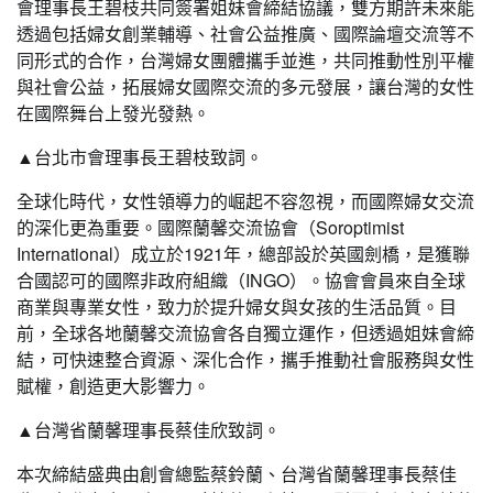
會理事長王碧枝共同簽署姐妹會締結協議，雙方期許未來能
透過包括婦女創業輔導、社會公益推廣、國際論壇交流等不
同形式的合作，台灣婦女團體攜手並進，共同推動性別平權
與社會公益，拓展婦女國際交流的多元發展，讓台灣的女性
在國際舞台上發光發熱。
▲台北市會理事長王碧枝致詞。
全球化時代，女性領導力的崛起不容忽視，而國際婦女交流
的深化更為重要。國際蘭馨交流協會（Soroptimist
International）成立於1921年，總部設於英國劍橋，是獲聯
合國認可的國際非政府組織（INGO）。協會會員來自全球
商業與專業女性，致力於提升婦女與女孩的生活品質。目
前，全球各地蘭馨交流協會各自獨立運作，但透過姐妹會締
結，可快速整合資源、深化合作，攜手推動社會服務與女性
賦權，創造更大影響力。
▲台灣省蘭馨理事長蔡佳欣致詞。
本次締結盛典由創會總監蔡鈴蘭、台灣省蘭馨理事長蔡佳