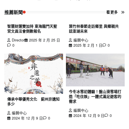
推薦新聞
看更多
智慧財運雙加持 東海龍門天聖
葉竹林春節走訪鄉里 與鄉親共
宮文昌法會倒數報名
話澎湖未來
Director
2025 年 2 月 25 日
編輯中心
0
2025 年 2 月 1 日
0
今冬冰雪初體驗！盤山滑雪場打
造「吃住娛」一體式滿足遊客的
傳承中華優秀文化 薊州非遺知
需求
多少
編輯中心
編輯中心
2024 年 12 月 9 日
0
2024 年 12 月 9 日
0