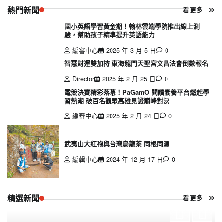
熱門新聞
看更多
國小英語學習黃金期！翰林雲端學院推出線上測
驗，幫助孩子精準提升英語能力
編審中心
2025 年 3 月 5 日
0
智慧財運雙加持 東海龍門天聖宮文昌法會倒數報名
Director
2025 年 2 月 25 日
0
電競決賽精彩落幕！PaGamO 閱讀素養平台燃起學
習熱潮 破百名觀眾高雄見證巔峰對決
編審中心
2025 年 2 月 24 日
0
武夷山大紅袍與台灣烏龍茶 同根同源
編輯中心
2024 年 12 月 17 日
0
精選新聞
看更多