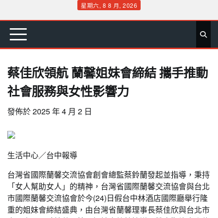
Skip
星期六, 8 8 月, 2026
to
首
要
娛
生
社
文
公
運
旅
政
地
專
content
頁
聞
樂
活
會
教
益
動
遊
治
方
欄
蔡佳欣領航 蘭馨姐妹會締結 攜手推動
社會服務與女性影響力
發佈於
2025 年 4 月 2 日
生活中心／台中報導
台灣省國際蘭馨交流協會創會總監蔡鈴蘭發起並指導，秉持
「女人幫助女人」的精神，台灣省國際蘭馨交流協會與台北
市國際蘭馨交流協會於今(24)日假台中林酒店國際廳舉行隆
重的姐妹會締結盛典，由台灣省蘭馨理事長蔡佳欣與台北市