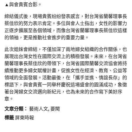
▲與會貴賓合影。
締結儀式後，現場貴賓紛紛發表感言，對台灣省蘭馨理事長
蔡佳欣的努力表示肯定。多位與會人士指出，女性的影響力
正逐步擴展至各個領域，而像台灣省蘭馨理事長蔡佳欣這樣
的領袖，更是推動社會進步的重要力量。
此次姐妹會締結，不僅加深了兩地婦女組織的合作關係，也
展現出台灣女性在國際交流上的積極發展。未來，在台灣省
蘭馨理事長蔡佳欣的帶領下，台灣省國際蘭馨交流協會將持
續推動更多婦女賦權計畫，促進女性在經濟、教育、公益等
領域的全面發展。活動最後，在「攜手並進、情誼長存」的
標語下，與會貴賓一同舉杯慶祝這場盛會的圓滿成功，象徵
著台灣婦女交流邁向新紀元，也為未來的合作寫下美好序
章。
文章分類：
藝術人文
,
要聞
標籤
屏東時報