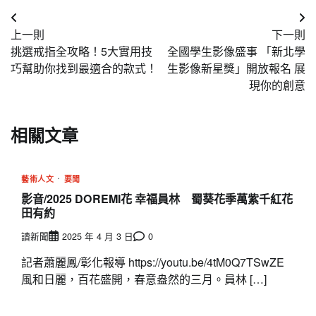
文
上一則
下一則
章
挑選戒指全攻略！5大實用技
全國學生影像盛事 「新北學
導
巧幫助你找到最適合的款式！
生影像新星獎」開放報名 展
現你的創意
覽
相關文章
藝術人文
要聞
影音/2025 DOREMI花 幸福員林 蜀葵花季萬紫千紅花
田有約
讀新聞
2025 年 4 月 3 日
0
記者蕭麗鳳/彰化報導 https://youtu.be/4tM0Q7TSwZE
風和日麗，百花盛開，春意盎然的三月。員林 […]