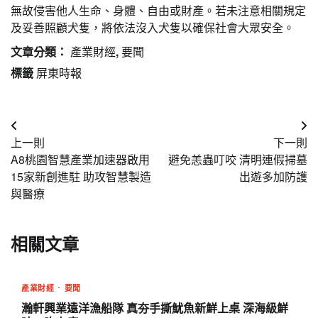
無故侵害他人生命、身體、自由或財產。若未注意相關規定
及妥善照顧犬隻，將依法沒入犬隻以確保社會大眾安全。
文章分類：
產業財經
,
要聞
標籤
屏東時報
文
上一則
下一則
章
A8桃園智慧產業加速器啟用
避免恙蟲叮咬 清明連假掃墓
導
15家新創進駐 助攻智慧製造
出遊多加防護
與醫療
覽
相關文章
產業財經
要聞
瀚軒興業遠洋漁船隊 真夯手撕魷魚新鮮上桌 深海級鮮