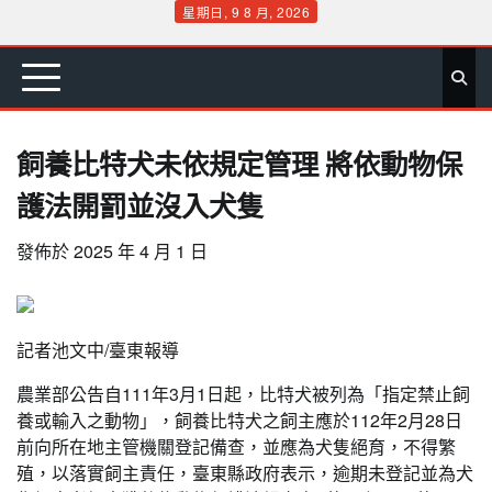
Skip
星期日, 9 8 月, 2026
to
首
要
娛
生
社
文
公
運
旅
政
地
專
content
頁
聞
樂
活
會
教
益
動
遊
治
方
欄
飼養比特犬未依規定管理 將依動物保
護法開罰並沒入犬隻
發佈於
2025 年 4 月 1 日
記者池文中/臺東報導
農業部公告自111年3月1日起，比特犬被列為「指定禁止飼
養或輸入之動物」，飼養比特犬之飼主應於112年2月28日
前向所在地主管機關登記備查，並應為犬隻絕育，不得繁
殖，以落實飼主責任，臺東縣政府表示，逾期未登記並為犬