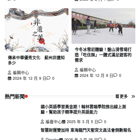
今冬冰雪初體驗！盤山滑雪場打
造「吃住娛」一體式滿足遊客的
傳承中華優秀文化 薊州非遺知
需求
多少
編輯中心
編輯中心
2024 年 12 月 9 日
0
2024 年 12 月 9 日
0
熱門新聞
看更多
國小英語學習黃金期！翰林雲端學院推出線上測
驗，幫助孩子精準提升英語能力
編審中心
2025 年 3 月 5 日
0
智慧財運雙加持 東海龍門天聖宮文昌法會倒數報名
Director
2025 年 2 月 25 日
0