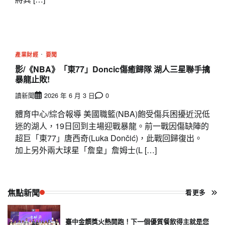
產業財經
要聞
影/《NBA》「東77」Doncic傷癒歸隊 湖人三星聯手擒
暴龍止敗!
讀新聞
2026 年 6 月 3 日
0
體育中心/綜合報導 美國職籃(NBA)飽受傷兵困擾近況低
迷的湖人，19日回到主場迎戰暴龍。前一戰因傷缺陣的
超巨「東77」唐西奇(Luka Dončić)，此戰回歸復出。
加上另外兩大球星「詹皇」詹姆士(L […]
焦點新聞
看更多
臺中金饌獎火熱開跑！下一個優質餐飲得主就是您