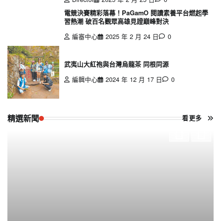
電競決賽精彩落幕！PaGamO 閱讀素養平台燃起學
習熱潮 破百名觀眾高雄見證巔峰對決
編審中心
2025 年 2 月 24 日
0
武夷山大紅袍與台灣烏龍茶 同根同源
編輯中心
2024 年 12 月 17 日
0
精選新聞
看更多