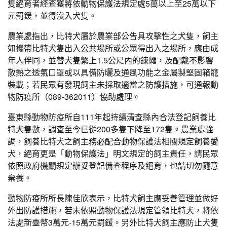
隻絕育者經查獲將依動物保護法規定處5萬以上至25萬以下
元罰鍰，並得沒入犬隻。
農業處指出，比特犬屬於農業部公告具攻擊性之犬隻，飼主
如攜帶比特犬隻出入公共場所或公眾得出入之場所，應由成
年人伴同，並替犬隻繫上1.5公尺內的鍊繩，及配戴不影響
散熱之透氣口罩或以具備防曬及通風功能之金屬製堅固箱籠
裝載；若民眾有發現飼主未採取適當之防護措施，可通報動
物防疫所（089-362011）協助處理。
臺東縣動物防疫所自111年起持續清查縣內合法登記飼養比
特犬隻數，調查至今已從200多隻下降至172隻。農業處強
調，飼養比特犬之飼主務必配合動物保護法相關規定飼養愛
犬，絕育更是「動物保護法」明文規定的飼主責任，請民眾
依照政府機關規定辦妥登記備查程序及絕育，也請切勿隨意
棄養。
動物防疫所所長陳佳欣表示，比特犬飼主應妥善管理並做好
外出防護措施，若未依照動物保護法規定管領比特犬，將依
法處新臺幣3萬元-15萬元罰鍰。另外比特犬飼主應防止犬隻