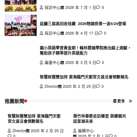
採訪中心
2026 年 7 月 1 日
0
延續三屆高回收佳績 2026物調券第一波4/24登場
採訪中心
2026 年 4 月 17 日
0
國小英語學習黃金期！翰林雲端學院推出線上測驗，
幫助孩子精準提升英語能力
編審中心
2025 年 3 月 5 日
0
智慧財運雙加持 東海龍門天聖宮文昌法會倒數報名
Director
2025 年 2 月 25 日
0
推薦新聞
看更多
智慧財運雙加持 東海龍門天聖
葉竹林春節走訪鄉里 與鄉親共
宮文昌法會倒數報名
話澎湖未來
Director
2025 年 2 月 25 日
編輯中心
0
2025 年 2 月 1 日
0