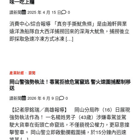
味一吃上癮
讀新聞
2025 年 4 月 15 日
0
消費中心/綜合報導 「真夯手撕魷魚條」是由瀚軒興業
遠洋漁船隊自大西洋捕撈回來的深海大魷魚，捕撈後立
即採取急速冷凍方式冰凍 […]
產業財經
要聞
岡山警強勢執法！毒駕拒檢危駕竄逃 警火速圍捕壓制移
送
讀新聞
2026 年 6 月 9 日
0
【記者廖銘瑞／高雄報導】 岡山分局昨（16）日展現
強勢執法作為！ 一名楊姓男子（43歲）涉嫌毒駕並駕
駛大貨車在街頭亡命竄逃，不僅藐視公權力，更惡意撞
擊警車。 岡山警立即啟動攔截圍捕，於15分鐘內迅速
將其 […]