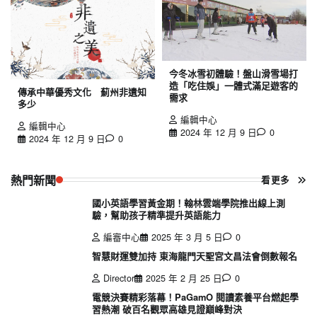
今冬冰雪初體驗！盤山滑雪場打
造「吃住娛」一體式滿足遊客的
傳承中華優秀文化 薊州非遺知
需求
多少
編輯中心
編輯中心
2024 年 12 月 9 日
0
2024 年 12 月 9 日
0
熱門新聞
看更多
國小英語學習黃金期！翰林雲端學院推出線上測
驗，幫助孩子精準提升英語能力
編審中心
2025 年 3 月 5 日
0
智慧財運雙加持 東海龍門天聖宮文昌法會倒數報名
Director
2025 年 2 月 25 日
0
電競決賽精彩落幕！PaGamO 閱讀素養平台燃起學
習熱潮 破百名觀眾高雄見證巔峰對決