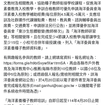
文教材及相關教具，協助種子教師銜接學校課程，促進海洋
素養教育入校教學。參訓合格教師可優先申請海洋委員會海
洋素養入校教學補助經費(每位原則4.5萬元~5萬元，支應培
訓及社群運作代課鐘點費、教材、教具費、諮詢輔導委員出
席費、交通費等，申請辦法另行公告)，並將擇優參加海洋
委員會「東沙生態體驗營(教師梯次)」及「海洋教師研習
營」等相關營隊。且在完成至少4節課入校教學(每節課學生
至少15位，小校可合併年級授課)後，列入「海洋委員會海
洋素養種子教師資料庫」。
有興趣報名參與的教師，請上網填寫資料，報名網址為：
https://forms.gle/h9biSvywfXw1trmSA，再由各縣市戶外教
育及海洋教育中心推薦(每縣市原則10位教師，以國小5位及
國中5位為原則)；或透過個人報名(需檢附相關文件，詳海
洋委員會網站公告)，於4月20日前以電子郵件寄至海洋委員
會完成報名程序(Email:
ganhui@oac.gov.tw
，以機關電子郵
件系統收件時間為憑)。
「海洋素養種子教師培訓」自即日起至114年4月20日止開