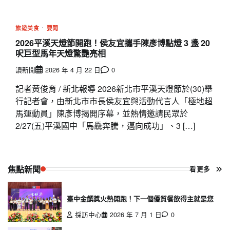
旅遊美食
要聞
2026平溪天燈節開跑！侯友宜攜手陳彥博點燈 3 盞 20
呎巨型馬年天燈驚艷亮相
讀新聞
2026 年 4 月 22 日
0
記者黃俊育 / 新北報導 2026新北市平溪天燈節於(30)舉
行記者會，由新北市市長侯友宜與活動代言人「極地超
馬運動員」陳彥博揭開序幕，並熱情邀請民眾於
2/27(五)平溪國中「馬驫奔騰，邁向成功」、3 […]
焦點新聞
看更多
臺中金饌獎火熱開跑！下一個優質餐飲得主就是您
採訪中心
2026 年 7 月 1 日
0