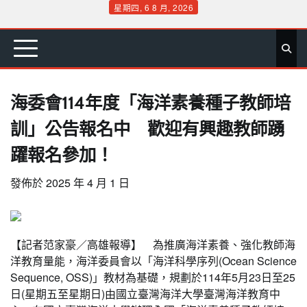
Skip
星期四, 6 8 月, 2026
to
首
要
娛
生
社
文
公
運
旅
政
地
專
content
頁
聞
樂
活
會
教
益
動
遊
治
方
欄
海委會114年度「海洋素養種子教師培
訓」公告報名中 歡迎有興趣教師踴
躍報名參加！
發佈於
2025 年 4 月 1 日
【記者范家豪／高雄報導】 為推廣海洋素養、強化教師海
洋教育量能，海洋委員會以「海洋科學序列(Ocean Science
Sequence, OSS)」教材為基礎，規劃於114年5月23日至25
日(星期五至星期日)由國立臺灣海洋大學臺灣海洋教育中