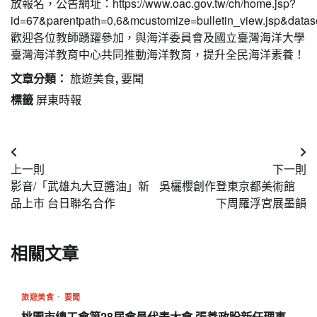
放報名，公告網址：https://www.oac.gov.tw/ch/home.jsp?
id=67&parentpath=0,6&mcustomize=bulletin_view.jsp&dat
歡迎各位教師踴躍參加，與海洋委員會及國立臺灣海洋大學
臺灣海洋教育中心共同推動海洋教育，提升全民海洋素養！
文章分類：
旅遊美食
,
要聞
標籤
屏東時報
文
上一則
下一則
章
影音/「武雄丸大豆醬油」新
吳欐櫻創作登東京都美術館
導
品上市 台日聯名合作
下周羅浮宮展墨韻
覽
相關文章
旅遊美食
要聞
桃園市總工會第28屆會員代表大會 張善政盼新任理事