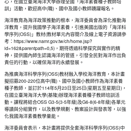
心，在國立臺灣海洋大學辦理全國「海洋素養種子教師培
訓」活動，歡迎高中(職)、國中及國小教師踴躍報名。
海洋教育為海洋政策推動的根本，海洋委員會為深化推動海
洋教育，提升我國學子海洋素養，引進美國出版的「海洋科
學序列(OSS)」教材(教材單元內容簡介及線上電子資源請參
考：https://www.namr.gov.tw/ch/home.jsp?
id=162&parentpath=0,5)，期待透過科學探究與實作的精
神，提供國內師生認識海洋的管道，引發全民對海洋作出負
責任的行動，以確保海洋的永續發展。
為推廣海洋科學序列(OSS)教材融入學校海洋教育，本計畫
擬招募200-220位高中(職)、國中及國小教師作為海洋素養
種子教師，並訂於114年5月23日至25日(星期五至星期日)，
在國立臺灣海洋大學(基隆)辦理海洋素養種子教師培訓活
動。課程將結合OSS G3-5(3-5年級)及G6-8(6-8年級)各單元
導讀與分組實作，以及教學規劃、教案設計與發表等，以強
化我國海洋素養教學量能。
海洋委員會表示，本計畫將提供全套海洋科學序列(OSS)中