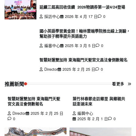
延續三屆高回收佳績 2026物調券第一波4/24登場
採訪中心
2026 年 4 月 17 日
0
國小英語學習黃金期！翰林雲端學院推出線上測驗，
幫助孩子精準提升英語能力
編審中心
2025 年 3 月 5 日
0
智慧財運雙加持 東海龍門天聖宮文昌法會倒數報名
Director
2025 年 2 月 25 日
0
推薦新聞
看更多
智慧財運雙加持 東海龍門天聖
葉竹林春節走訪鄉里 與鄉親共
宮文昌法會倒數報名
話澎湖未來
Director
2025 年 2 月 25 日
編輯中心
0
2025 年 2 月 1 日
0