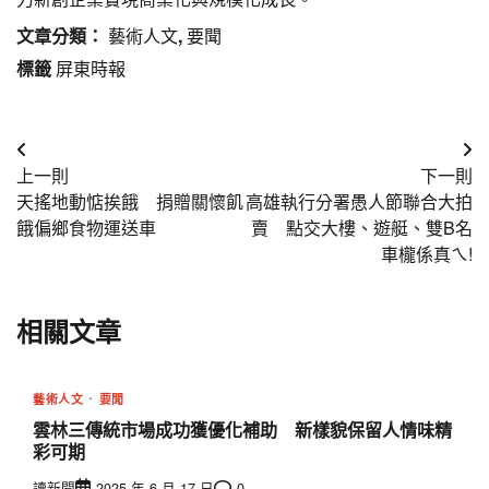
文章分類：
藝術人文
,
要聞
標籤
屏東時報
文
上一則
下一則
章
天搖地動惦挨餓 捐贈關懷飢
高雄執行分署愚人節聯合大拍
導
餓偏鄉食物運送車
賣 點交大樓、遊艇、雙B名
車櫳係真ㄟ!
覽
相關文章
藝術人文
要聞
雲林三傳統市場成功獲優化補助 新樣貌保留人情味精
彩可期
讀新聞
2025 年 6 月 17 日
0