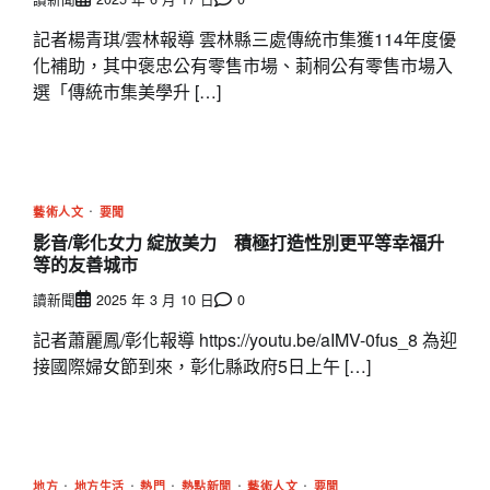
記者楊青琪/雲林報導 雲林縣三處傳統市集獲114年度優
化補助，其中褒忠公有零售市場、莿桐公有零售市場入
選「傳統市集美學升 […]
藝術人文
要聞
影音/彰化女力 綻放美力 積極打造性別更平等幸福升
等的友善城市
讀新聞
2025 年 3 月 10 日
0
記者蕭麗鳳/彰化報導 https://youtu.be/aIMV-0fus_8 為迎
接國際婦女節到來，彰化縣政府5日上午 […]
地方
地方生活
熱門
熱點新聞
藝術人文
要聞