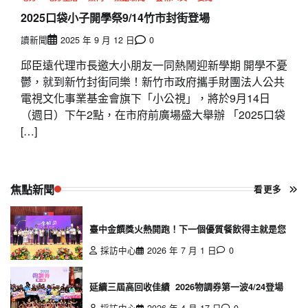
2025口袋小子開學祭9/14竹市封街登場
讀新聞
2025 年 9 月 12 日
0
邱臣遠代理市長邀大小朋友一同熱鬧迎新學期 開學不憂
鬱，就到新竹封街同樂！新竹市政府攜手財團法人公共
電視文化事業基金會旗下「小公視」，將於9月14日
（週日）下午2點，在市府前廣場盛大舉辦 「2025口袋
[…]
焦點新聞
看更多
臺中金饌獎火熱開跑！下一個優質餐飲得主就是您
採訪中心
2026 年 7 月 1 日
0
延續三屆高回收佳績 2026物調券第一波4/24登場
採訪中心
2026 年 4 月 17 日
0