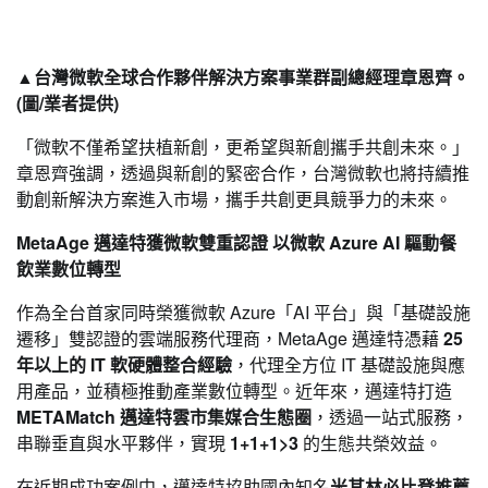
▲台灣微軟全球合作夥伴解決方案事業群副總經理章恩齊。
(圖/
業
者
提供)
「微軟不僅希望扶植新創，更希望與新創攜手共創未來。」
章恩齊強調，透過與新創的緊密合作，台灣微軟也將持續推
動創新解決方案進入市場，攜手共創更具競爭力的未來。
MetaAge
邁達特獲微軟雙重認證 以微軟 Azure AI 驅動餐
飲業數位轉型
作為全台首家同時榮獲微軟 Azure「AI 平台」與「基礎設施
遷移」雙認證的雲端服務代理商，MetaAge 邁達特憑藉
25
年以上的 IT 軟硬體整合經驗
，代理全方位 IT 基礎設施與應
用產品，並積極推動產業數位轉型。近年來，邁達特打造
METAMatch 邁達特雲市集媒合生態圈
，透過一站式服務，
串聯垂直與水平夥伴，實現
1+1+1>3
的生態共榮效益。
在近期成功案例中，邁達特協助國內知名
米其林必比登推薦