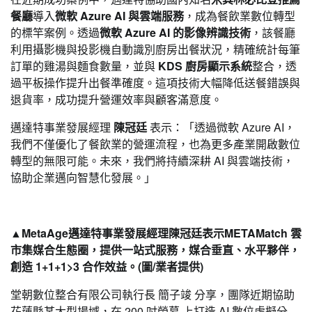
餐廳
導入
微軟
Azure AI 與雲端服務
，成為餐飲業數位轉型
的標竿案例。透過
微軟
Azure AI 的影像辨識技術
，該餐廳
利用攝影機與投影機自動識別廚房出餐狀況，精確統計每筆
訂單的雞湯與麵食數量，並與
KDS 廚房顯示系統
整合，透
過平板操作提升出餐準確度。這項技術大幅降低送餐錯誤與
退貨率，成功提升營運效率與顧客滿意度。
邁達特事業發展經理
陳冠廷
表示：「透過微軟 Azure AI，
我們不僅優化了餐飲業的營運流程，也為更多產業開啟數位
轉型的無限可能。未來，我們將持續深耕 AI 與雲端技術，
協助企業邁向智慧化發展。」
▲MetaAge邁達特事業發展經理陳冠廷表示METAMatch 雲
市集媒合生態圈，提供一站式服務，媒合垂直、水平夥伴，
創造 1+1+1>3 合作效益。(圖/
業
者
提供)
堂朝數位整合有限公司執行長 簡子竣 分享，團隊近期協助
花蓮縣某大型場域，在 200 吋螢幕 上打造 AI 數位虛擬分