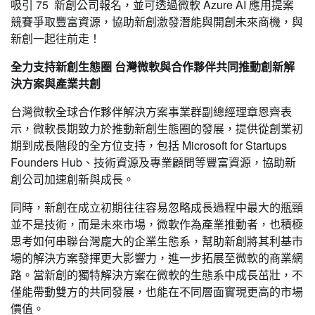
吸引 75 新創公司報名，並可透過微軟 Azure AI 應用提案
競賽爭取豐富資源，協助新創激發潛能與開創未來商機，與
新創一起往前走！
全力支持新創生態圈 台灣微軟與合作夥伴共同推動創新解
決方案與產業共創
台灣微軟全球合作夥伴解決方案事業群副總經理章恩齊表
示，微軟長期致力於推動新創生態圈的發展，提供從創業初
期到成長階段的全方位支持，包括 Microsoft for Startups
Founders Hub、技術資源及專業顧問等豐富資源，協助新
創公司加速創新與成長。
同時，新創在成立初期往往容易忽略成長過程中最大的瓶頸
並不是技術，而是未來市場，微軟作為產業推動者，也積極
思考如何串聯台灣龐大的企業生態系，幫助新創將其利基市
場的解決方案發揮更大影響力，進一步拓展至微軟的商業網
路。當新創的獨特解決方案在微軟的生態系中成長茁壯，不
僅能帶動雙方的共同發展，也能在不同層面實現更高的市場
價值。