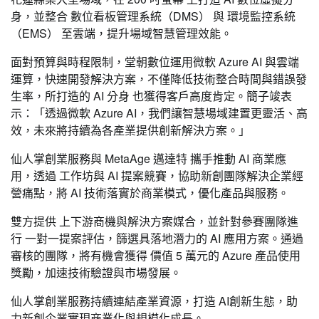
身，並整合 數位看板管理系統（DMS） 與 環境監控系統
（EMS） 至雲端，提升場域智慧管理效能。
面對預算與時程限制，堂朝數位運用微軟 Azure AI 與雲端
運算，快速開發解決方案，不僅降低技術整合時間與錯誤發
生率，所打造的 AI 分身 也獲得客戶高度肯定。簡子竣表
示：「透過微軟 Azure AI，我們讓智慧場域建置更靈活、高
效，未來將持續為各產業提供創新解決方案。」
仙人掌創業服務與 MetaAge 邁達特 攜手推動 AI 商業應
用，透過 工作坊與 AI 提案競賽，協助新創團隊解決企業經
營痛點，將 AI 技術落實於商業模式，優化產品與服務。
雙方提供 上下游商機與解決方案媒合，並針對參賽團隊進
行 一對一提案評估，篩選具落地潛力的 AI 應用方案。通過
審核的團隊，將有機會獲得 價值 5 萬元的 Azure 產品使用
獎勵，加速技術驗證與市場發展。
仙人掌創業服務持續連結產業資源，打造 AI創新生態，助
力新創企業實現商業化與規模化成長。