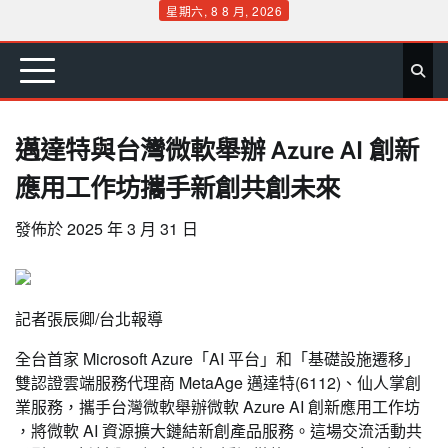
Skip
星期六, 8 8 月, 2026
to
首
要
娛
生
社
文
公
運
旅
政
地
專
content
頁
聞
樂
活
會
教
益
動
遊
治
方
欄
邁達特與台灣微軟舉辦 Azure AI 創新
應用工作坊攜手新創共創未來
發佈於
2025 年 3 月 31 日
記者張辰卿/台北報導
全台首家 Microsoft Azure「AI 平台」和「基礎設施遷移」
雙認證雲端服務代理商 MetaAge 邁達特(6112)、仙人掌創
業服務，攜手台灣微軟舉辦微軟 Azure AI 創新應用工作坊
，將微軟 AI 資源擴大鏈結新創產品服務。這場交流活動共