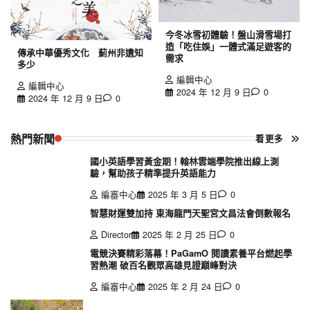
今冬冰雪初體驗！盤山滑雪場打
造「吃住娛」一體式滿足遊客的
傳承中華優秀文化 薊州非遺知
需求
多少
編輯中心
編輯中心
2024 年 12 月 9 日
0
2024 年 12 月 9 日
0
熱門新聞
看更多
國小英語學習黃金期！翰林雲端學院推出線上測
驗，幫助孩子精準提升英語能力
編審中心
2025 年 3 月 5 日
0
智慧財運雙加持 東海龍門天聖宮文昌法會倒數報名
Director
2025 年 2 月 25 日
0
電競決賽精彩落幕！PaGamO 閱讀素養平台燃起學
習熱潮 破百名觀眾高雄見證巔峰對決
編審中心
2025 年 2 月 24 日
0