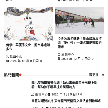
今冬冰雪初體驗！盤山滑雪場打
造「吃住娛」一體式滿足遊客的
傳承中華優秀文化 薊州非遺知
需求
多少
編輯中心
編輯中心
2024 年 12 月 9 日
0
2024 年 12 月 9 日
0
熱門新聞
看更多
國小英語學習黃金期！翰林雲端學院推出線上測
驗，幫助孩子精準提升英語能力
編審中心
2025 年 3 月 5 日
0
智慧財運雙加持 東海龍門天聖宮文昌法會倒數報名