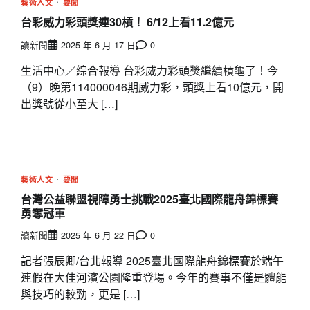
藝術人文
要聞
台彩威力彩頭獎連30槓！ 6/12上看11.2億元
讀新聞
2025 年 6 月 17 日
0
生活中心／綜合報導 台彩威力彩頭獎繼續槓龜了！今
（9）晚第114000046期威力彩，頭獎上看10億元，開
出獎號從小至大 […]
藝術人文
要聞
台灣公益聯盟視障勇士挑戰2025臺北國際龍舟錦標賽
勇奪冠軍
讀新聞
2025 年 6 月 22 日
0
記者張辰卿/台北報導 2025臺北國際龍舟錦標賽於端午
連假在大佳河濱公園隆重登場。今年的賽事不僅是體能
與技巧的較勁，更是 […]