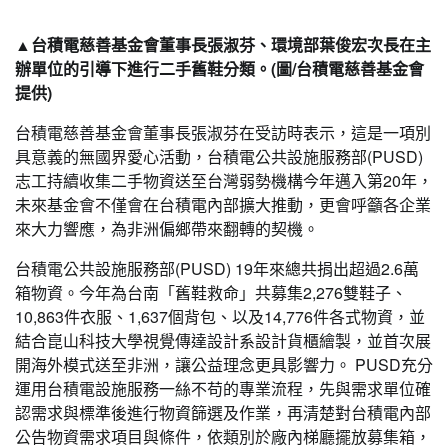
▲台積電慈善基金會董事長張淑芬、環境部葉俊宏次長在主
辦單位的引導下進行二手舊鞋分類。(圖/台積電慈善基金會
提供)
台積電慈善基金會董事長張淑芬在受訪時表示，這是一項別
具意義的無國界愛心活動，台積電公共設施服務部(PUSD)
志工持續收集二手物資送至台灣弱勢機構今年邁入第20年，
未來基金會不僅會在台積電內部擴大推動，更會呼籲各企業
來大力響應，為非洲偏鄉帶來翻轉的契機。
台積電公共設施服務部(PUSD) 19年來總共捐出超過2.6萬
箱物資。今年為台南「舊鞋救命」共募集2,276雙鞋子、
10,863件衣服、1,637個背包、以及14,776件各式物資，並
結合崑山科技大學視覺傳達設計系設計貨櫃繪製，並首次展
開海外模式送至非洲，讓公益理念更具影響力。 PUSD充分
運用台積電設施服務一絲不苟的專業流程，先與需求單位確
認需求與標準後進行物資篩選及作業，再清楚對台積電內部
公告物資需求項目與條件，依類別於廠內梯廳擺放募集箱，