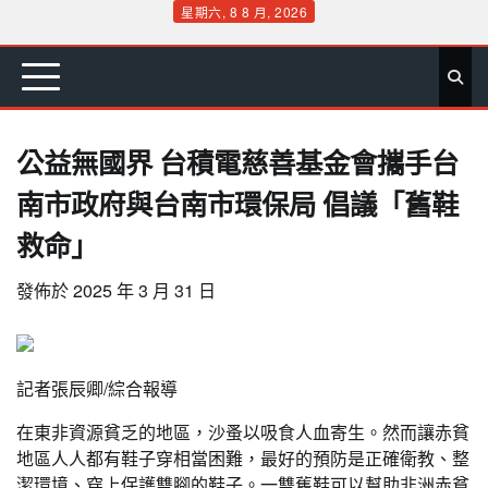
Skip
星期六, 8 8 月, 2026
to
首
要
娛
生
社
文
公
運
旅
政
地
專
content
頁
聞
樂
活
會
教
益
動
遊
治
方
欄
公益無國界 台積電慈善基金會攜手台
南市政府與台南市環保局 倡議「舊鞋
救命」
發佈於
2025 年 3 月 31 日
記者張辰卿/綜合報導
在東非資源貧乏的地區，沙蚤以吸食人血寄生。然而讓赤貧
地區人人都有鞋子穿相當困難，最好的預防是正確衛教、整
潔環境、穿上保護雙腳的鞋子。一雙舊鞋可以幫助非洲赤貧