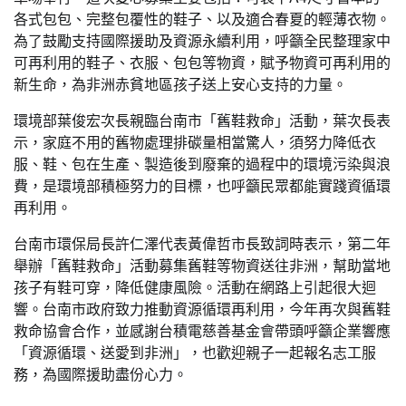
各式包包、完整包覆性的鞋子、以及適合春夏的輕薄衣物。
為了鼓勵支持國際援助及資源永續利用，呼籲全民整理家中
可再利用的鞋子、衣服、包包等物資，賦予物資可再利用的
新生命，為非洲赤貧地區孩子送上安心支持的力量。
環境部葉俊宏次長親臨台南市「舊鞋救命」活動，葉次長表
示，家庭不用的舊物處理排碳量相當驚人，須努力降低衣
服、鞋、包在生產、製造後到廢棄的過程中的環境污染與浪
費，是環境部積極努力的目標，也呼籲民眾都能實踐資循環
再利用。
台南市環保局長許仁澤代表黃偉哲市長致詞時表示，第二年
舉辦「舊鞋救命」活動募集舊鞋等物資送往非洲，幫助當地
孩子有鞋可穿，降低健康風險。活動在網路上引起很大迴
響。台南市政府致力推動資源循環再利用，今年再次與舊鞋
救命協會合作，並感謝台積電慈善基金會帶頭呼籲企業響應
「資源循環、送愛到非洲」，也歡迎親子一起報名志工服
務，為國際援助盡份心力。