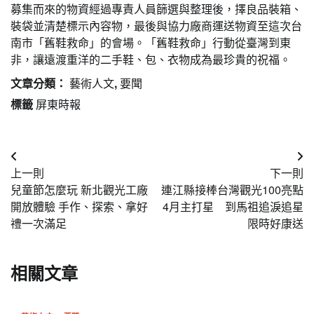
募集而來的物資經過專責人員篩選與整理後，擇良品裝箱、
裝袋並清楚標示內容物，最後與協力廠商運送物資至這次台
南市「舊鞋救命」的會場。「舊鞋救命」行動從臺灣到東
非，讓遠渡重洋的二手鞋、包、衣物成為最珍貴的祝福。
文章分類：
藝術人文
,
要聞
標籤
屏東時報
文
上一則
下一則
章
兒童節怎麼玩 新北觀光工廠
連江縣接棒台灣觀光100亮點
導
開放體驗 手作、探索、拿好
4月主打星 到馬祖追淚追星
禮一次滿足
限時好康送
覽
相關文章