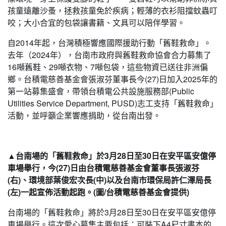
孩童遠離沙蚤，拯救孩童免於疾病；輕薄的衣衫阻擋蚊蟲叮
咬；大小合宜的包袋讓書籍、文具可以陪伴學習。
自2014年起，台灣積極響應國際援助行動「舊鞋救命」。
去年（2024年），台南市政府與舊鞋救命協會合力募集了
16噸舊鞋、29噸衣物、7噸包袋，這些物資已送往非洲偏
鄉。台積電慈善基金會張淑芬董事長今(27)日加入2025年的
第一站募集盛會，帶領台積電公共設施服務部(Public
Utilities Service Department, PUSD)志工支持「舊鞋救命」
活動，並呼籲企業響應捐助，從台南出發。
▲台南場的「舊鞋救命」於3月28日至30日在安平區安億停
車場舉行，今(27)日由台積電慈善基金會董事長張淑芬
(右)、環境部葉俊宏次長(中)以及台南市環保局許仁澤局長
(左)一起宣佈活動起跑。(圖/台積電慈善基金會提供)
台南場的「舊鞋救命」將於3月28日至30日在安平區安億停
車場舉行。這次愛心募集主要包括：可裝下A4尺寸書本的