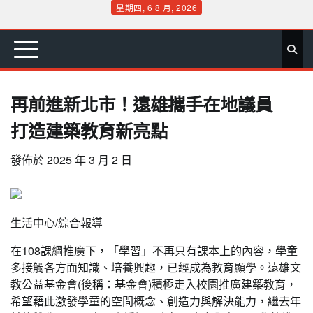
Skip
星期四, 6 8 月, 2026
to
首
要
娛
生
社
文
公
運
旅
政
地
專
content
頁
聞
樂
活
會
教
益
動
遊
治
方
欄
再前進新北市！遠雄攜手在地議員
打造建築教育新亮點
發佈於
2025 年 3 月 2 日
生活中心/綜合報導
在108課綱推廣下，「學習」不再只有課本上的內容，學童
多接觸各方面知識、培養興趣，已經成為教育顯學。遠雄文
教公益基金會(後稱：基金會)積極走入校園推廣建築教育，
希望藉此激發學童的空間概念、創造力與解決能力，繼去年