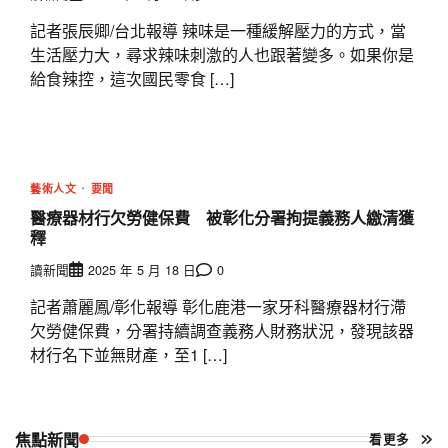
記者張辰卿/台北報導 辣味是一種緩解壓力的方式，當
生活壓力大，尋求辣味刺激的人也跟著變多。如果你是
給食辣控，這次國民零食 […]
藝術人文
要聞
醫療器材行欠勞健保費 被彰化分署拘提義務人繳清獲
釋
讀新聞
2025 年 5 月 18 日
0
記者蕭麗鳳/彰化報導 彰化鹿港一家牙科醫療器材行滯
欠勞健保費，分署持續調查義務人財務狀況，發現該器
材行名下並無財產，至1 […]
焦點新聞
看更多