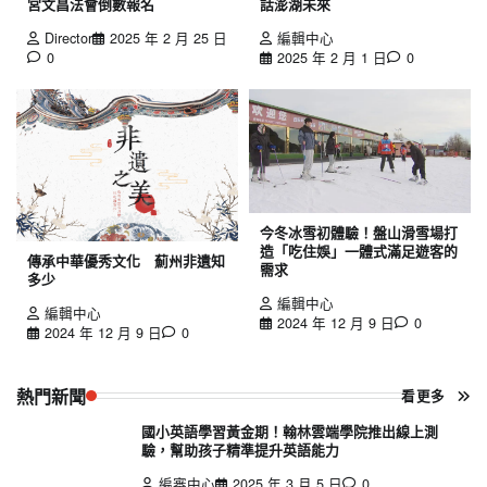
宮文昌法會倒數報名
話澎湖未來
Director
2025 年 2 月 25 日
編輯中心
0
2025 年 2 月 1 日
0
今冬冰雪初體驗！盤山滑雪場打
造「吃住娛」一體式滿足遊客的
傳承中華優秀文化 薊州非遺知
需求
多少
編輯中心
編輯中心
2024 年 12 月 9 日
0
2024 年 12 月 9 日
0
熱門新聞
看更多
國小英語學習黃金期！翰林雲端學院推出線上測
驗，幫助孩子精準提升英語能力
編審中心
2025 年 3 月 5 日
0