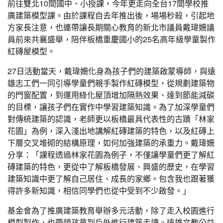
前往雙北10間國中、小授課，今年更走向全台17間學校推
廣建築模型課。由於課程自去年推出後，場場秒殺，引起地
方家長注意，也連帶讓長期關心教育的新北市議員戴瑋姍議
員前來共襄盛舉，陪伴板橋重慶國小的25名高年級學童製作
紅磚屋模型。
27日活動當天，戴瑋姍化身為孩子們的建築啟蒙導師，與遠
雄志工們一同引導學童們親手製作紅磚模型，從規劃建築物
的門窗配置，到運用綠化屋頂增加隔熱效果、達到節能減碳
的目標，讓孩子們在實作中學習建築知識。為了加深學童們
對傳統建築的認識，老師更以板橋最具代表性的古蹟「林家
花園」為例，深入淺出地講解紅磚建築的特色，以及紅磚上
下層交叉堆砌的結構原理，如何加強建築的承重力。戴瑋姍
分享：「課程透過林家花園為例子，不僅讓學童們更了解紅
磚建築的特色，更從中了解板橋發展、興盛的歷史，在學習
建築知識中更了解自己居住、成長的家鄉。包含我也跟著獲
得許多新知識，相信同學們也從中受到不少啟發。」
基金會為了推廣建築教育舉辦多元活動，除了走入校園進行
模型製作，也帶領孩童到戶外進行建築走讀。遠雄文教公益