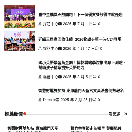
臺中金饌獎火熱開跑！下一個優質餐飲得主就是您
採訪中心
2026 年 7 月 1 日
0
延續三屆高回收佳績 2026物調券第一波4/24登場
採訪中心
2026 年 4 月 17 日
0
國小英語學習黃金期！翰林雲端學院推出線上測驗，
幫助孩子精準提升英語能力
編審中心
2025 年 3 月 5 日
0
智慧財運雙加持 東海龍門天聖宮文昌法會倒數報名
Director
2025 年 2 月 25 日
0
推薦新聞
看更多
智慧財運雙加持 東海龍門天聖
葉竹林春節走訪鄉里 與鄉親共