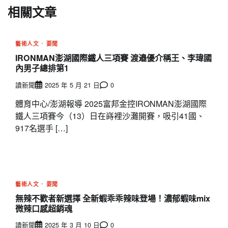
相關文章
藝術人文
要聞
IRONMAN澎湖國際鐵人三項賽 渡邉優介稱王、李瑋國
內男子總排第1
讀新聞
2025 年 5 月 21 日
0
體育中心/澎湖報導 2025富邦金控IRONMAN澎湖國際
鐵人三項賽今（13）日在嵵裡沙灘開賽，吸引41國、
917名選手 […]
藝術人文
要聞
無辣不歡者新選擇 全新蝦乖乖辣味登場！濃郁蝦味mix
微辣口感超銷魂
讀新聞
2025 年 3 月 10 日
0