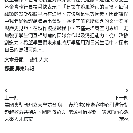
基金會執行長楊舜欽表示：「建築在遮風避雨的背後，每個
細節的設計都關乎所在環境、方位與氣候等因素，因此課程
中我們從物理結構為出發點，逐步了解它所蘊含的文化發展
與歷史見證。在製作模型過程中，不僅是培養空間思維，更
加強了學生們互相討論的團隊合作以及溝通能力，從中啟發
創造力，希望學童們未來能將所學運用到日常生活中，探索
自己的無限可能。」
文章分類：
藝術人文
標籤
屏東時報
文
上一則
下一則
章
美國奧勒岡州立大學訪台 與
茂管處3座遊客中心引進行動
導
超越教育共探AI、國際教育與
電源租借服務 讓您Fun心遊
未來人才培育
茂林
覽