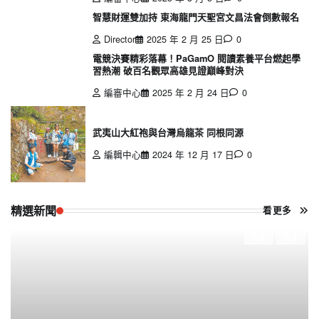
智慧財運雙加持 東海龍門天聖宮文昌法會倒數報名
Director
2025 年 2 月 25 日
0
電競決賽精彩落幕！PaGamO 閱讀素養平台燃起學
習熱潮 破百名觀眾高雄見證巔峰對決
編審中心
2025 年 2 月 24 日
0
武夷山大紅袍與台灣烏龍茶 同根同源
編輯中心
2024 年 12 月 17 日
0
精選新聞
看更多