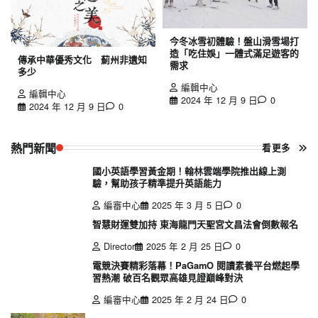
今冬冰雪初體驗！盤山滑雪場打
造「吃住娛」一體式滿足遊客的
傳承中華優秀文化 薊州非遺知
需求
多少
編輯中心
編輯中心
2024 年 12 月 9 日
0
2024 年 12 月 9 日
0
熱門新聞
看更多
國小英語學習黃金期！翰林雲端學院推出線上測
驗，幫助孩子精準提升英語能力
編審中心
2025 年 3 月 5 日
0
智慧財運雙加持 東海龍門天聖宮文昌法會倒數報名
Director
2025 年 2 月 25 日
0
電競決賽精彩落幕！PaGamO 閱讀素養平台燃起學
習熱潮 破百名觀眾高雄見證巔峰對決
編審中心
2025 年 2 月 24 日
0