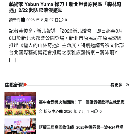
藝術家 Yabun Yuma 操刀！新北燈會原民區「森林奇
遇」2/22 起與您浪漫邂逅
讀新聞
2026 年 2 月 27 日
0
記者黃俊育 / 新北報導 「2026新北燈會」即日起至3月
8日於新北大都會公園登場，新北市原民局在原民燈區
推出《獵人的山林奇遇》主題展，特別邀請曾獲文化部
台北國際藝術博覽會推薦之泰雅族藝術家－蔣沛珊Y
[…]
焦點新聞
看更多
臺中金饌獎火熱開跑！下一個優質餐飲得主就是您
採訪中心
2026 年 7 月 1 日
0
延續三屆高回收佳績 2026物調券第一波4/24登場