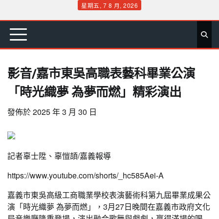
Skip
星期五, 7 8 月, 2026
to
首
要
娛
生
社
文
公
運
旅
政
地
專
content
頁
聞
樂
活
會
教
益
動
遊
治
方
欄
影音/嘉市東吳高職表藝科畢業公演
「時光織夢 為夢而燃」精彩演出
發佈於
2025 年 3 月 30 日
記者辜士陞、辜愷頡/嘉義報導
https://www.youtube.com/shorts/_hc585Aei-A
嘉義市東吳高級工商職業學校表演藝術科第九屆畢業成果公
演「時光織夢 為夢而燃」，3月27日晚間在嘉義市政府文化
局音樂廳隆重登場，演出融合歌舞與戲劇，贏得滿場的喝