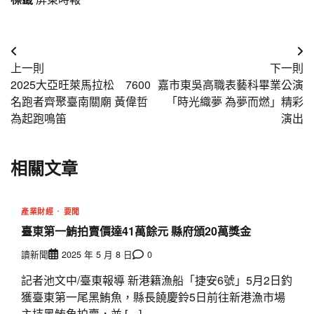
文
上一則
下一則
章
2025大亞旺萊馬拉松 7600
嘉市東吳高職表藝科畢業公演
導
名跑者齊聚臺南關廟 黃偉哲
「時光織夢 為夢而燃」精彩
為起跑鳴笛
演出
覽
相關文章
產業財經
要聞
臺東第一鮪拍賣價達41萬餘元 縣府頒20萬獎金
讀新聞
2025 年 5 月 8 日
0
記者池文中/臺東報導 新港籍漁船「捷安6號」5月2日釣
獲臺東第一尾黑鮪魚，縣長饒慶鈴5日前往新港漁市場
主持黑鮪魚拍賣，並 […]