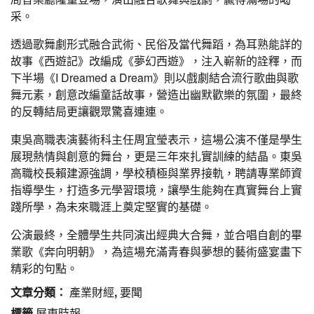
采。
透過歌舞劇形式融合武術、民俗及當代舞蹈，為耳熟能詳的
故事《西遊記》改編成《夢幻西遊》，注入嶄新的詮釋，而
下半場《I Dreamed a Dream》則以戲劇結合流行歌曲與歌
舞元素，創意改編童話故事，營造出幽默歡樂的氛圍，最終
的反轉結局更讓觀眾驚喜連連。
東吳高職表演藝術科主任周宜瑩表示，這場公演不僅是學生
展現熱情與創意的舞台，更是三年來扎實訓練的結晶。東吳
高職校長賴建源強調，學校積極與業界接軌，聘請專業師資
指導學生，打造多元學習環境，讓學生能夠在真實舞台上實
踐所學，為未來職涯上奠定堅實的基礎。
公演最終，全體學生共同演出經典大合舞，並合唱自創的畢
業歌《奔向明朝》，為這場充滿青春與夢想的藝術盛宴畫下
精彩的句點。
文章分類：
產業財經
,
要聞
標籤
屏東時報