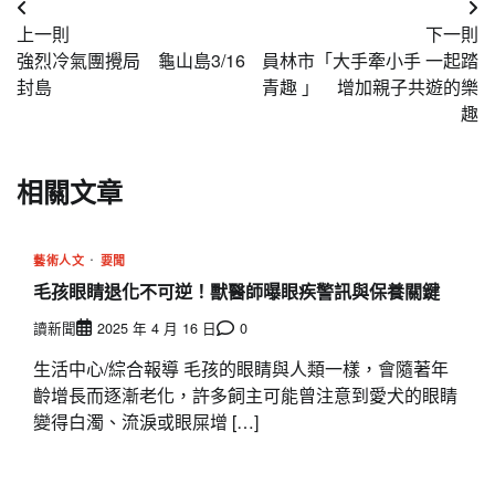
文
上一則
下一則
章
強烈冷氣團攪局 龜山島3/16
員林市「大手牽小手 一起踏
導
封島
青趣 」 增加親子共遊的樂
趣
覽
相關文章
藝術人文
要聞
毛孩眼睛退化不可逆！獸醫師曝眼疾警訊與保養關鍵
讀新聞
2025 年 4 月 16 日
0
生活中心/綜合報導 毛孩的眼睛與人類一樣，會隨著年
齡增長而逐漸老化，許多飼主可能曾注意到愛犬的眼睛
變得白濁、流淚或眼屎增 […]