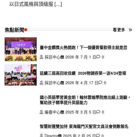
以日式風格與頂級服 […]
焦點新聞
看更多
臺中金饌獎火熱開跑！下一個優質餐飲得主就是您
採訪中心
2026 年 7 月 1 日
0
延續三屆高回收佳績 2026物調券第一波4/24登場
採訪中心
2026 年 4 月 17 日
0
國小英語學習黃金期！翰林雲端學院推出線上測驗，
幫助孩子精準提升英語能力
編審中心
2025 年 3 月 5 日
0
智慧財運雙加持 東海龍門天聖宮文昌法會倒數報名
Director
2025 年 2 月 25 日
0