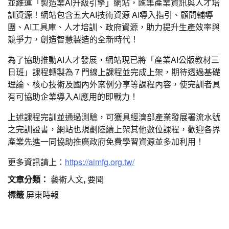
並維運「製造業AI升級引擎」網站，匯集產業資訊與人才培
訓資源！網站包含五大AI技術資源 AI導入指引、顧問輔導
團、AI工具庫、人才培訓、政府資源，助力提升生產效率與
競爭力，創造智慧製造的全新時代！
為了協助推動AI人才發展，網站現已將「產業AI公版教材三
日班」課程轉製為７門線上課程並完成上架，期待透過基礎
理論、核心技術及國內外案例分享等課程內容，使完訓者具
有可協助企業導入AI應用的即戰力！
上述課程完訓並通過測驗，可獲具經濟部產業發展署流水號
之完訓證書，網站也規劃陸續上架其他數位課程，歡迎各界
產業先進一同協助推廣政府免費學習資源並多加利用！
更多資訊請上：
https://aimfg.org.tw/
文章分類：
藝術人文
,
要聞
標籤
屏東時報