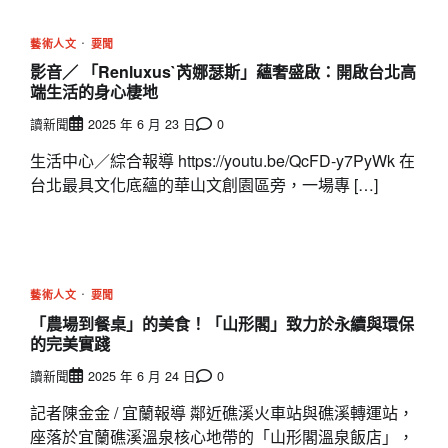
藝術人文
要聞
影音／ 「Renluxus`芮娜瑟斯」蘊奢盛啟：開啟台北高
端生活的身心棲地
讀新聞
2025 年 6 月 23 日
0
生活中心／綜合報導 https://youtu.be/QcFD-y7PyWk 在
台北最具文化底蘊的華山文創園區旁，一場專 […]
藝術人文
要聞
「農場到餐桌」的美食！「山形閣」致力於永續與環保
的完美實踐
讀新聞
2025 年 6 月 24 日
0
記者陳金金 / 宜蘭報導 鄰近礁溪火車站與礁溪轉運站，
座落於宜蘭礁溪溫泉核心地帶的「山形閣溫泉飯店」，