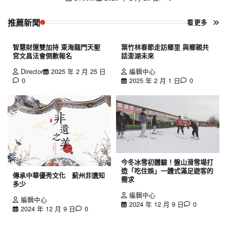
推薦新聞
看更多
智慧財運雙加持 東海龍門天聖
葉竹林春節走訪鄉里 與鄉親共
宮文昌法會倒數報名
話澎湖未來
Director
2025 年 2 月 25 日
編輯中心
0
2025 年 2 月 1 日
0
今冬冰雪初體驗！盤山滑雪場打
造「吃住娛」一體式滿足遊客的
傳承中華優秀文化 薊州非遺知
需求
多少
編輯中心
編輯中心
2024 年 12 月 9 日
0
2024 年 12 月 9 日
0