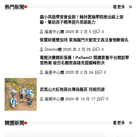
熱門新聞
看更多
國小英語學習黃金期！翰林雲端學院推出線上測
驗，幫助孩子精準提升英語能力
編審中心
2025 年 3 月 5 日
0
智慧財運雙加持 東海龍門天聖宮文昌法會倒數報名
Director
2025 年 2 月 25 日
0
電競決賽精彩落幕！PaGamO 閱讀素養平台燃起學
習熱潮 破百名觀眾高雄見證巔峰對決
編審中心
2025 年 2 月 24 日
0
武夷山大紅袍與台灣烏龍茶 同根同源
編輯中心
2024 年 12 月 17 日
0
精選新聞
看更多