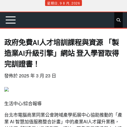
Skip
星期日, 9 8 月, 2026
to
首
要
娛
生
社
文
公
運
旅
政
地
專
content
頁
聞
樂
活
會
教
益
動
遊
治
方
欄
政府免費AI人才培訓課程與資源 「製
造業AI升級引擎」網站 登入學習取得
完訓證書！
發佈於
2025 年 3 月 23 日
生活中心/綜合報導
台北市電腦商業同業公會跨域產學拓展中心協助推動的「產
業 AI 智慧加值服務整合計畫」中的產業AI人才躍升業務，