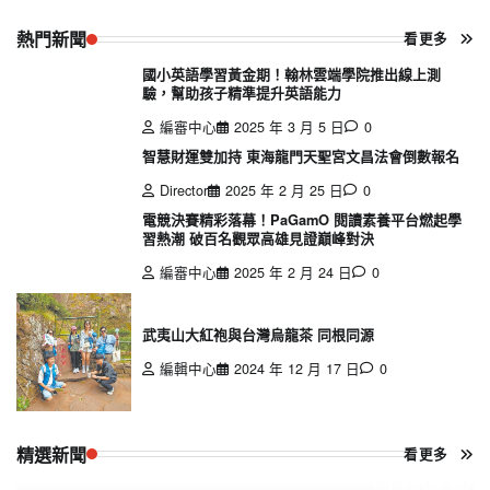
熱門新聞
看更多
國小英語學習黃金期！翰林雲端學院推出線上測
驗，幫助孩子精準提升英語能力
編審中心
2025 年 3 月 5 日
0
智慧財運雙加持 東海龍門天聖宮文昌法會倒數報名
Director
2025 年 2 月 25 日
0
電競決賽精彩落幕！PaGamO 閱讀素養平台燃起學
習熱潮 破百名觀眾高雄見證巔峰對決
編審中心
2025 年 2 月 24 日
0
武夷山大紅袍與台灣烏龍茶 同根同源
編輯中心
2024 年 12 月 17 日
0
精選新聞
看更多