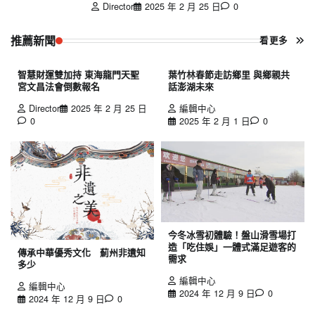
Director
2025 年 2 月 25 日
0
推薦新聞
看更多
智慧財運雙加持 東海龍門天聖
葉竹林春節走訪鄉里 與鄉親共
宮文昌法會倒數報名
話澎湖未來
Director
2025 年 2 月 25 日
編輯中心
0
2025 年 2 月 1 日
0
今冬冰雪初體驗！盤山滑雪場打
造「吃住娛」一體式滿足遊客的
傳承中華優秀文化 薊州非遺知
需求
多少
編輯中心
編輯中心
2024 年 12 月 9 日
0
2024 年 12 月 9 日
0