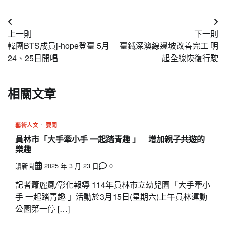
文
上一則
下一則
章
韓團BTS成員j-hope登臺 5月
臺鐵深澳線邊坡改善完工 明
導
24、25日開唱
起全線恢復行駛
覽
相關文章
藝術人文
要聞
員林市「大手牽小手 一起踏青趣 」 增加親子共遊的
樂趣
讀新聞
2025 年 3 月 23 日
0
記者蕭麗鳳/彰化報導 114年員林市立幼兒園「大手牽小
手 一起踏青趣 」活動於3月15日(星期六)上午員林運動
公園第一停 […]