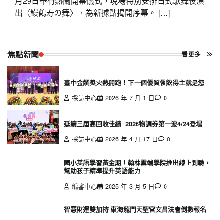
月29日舉行熱鬧開幕儀式，現場特別安排日式歌舞伎演
出〈鰻鶴寿の舞〉，為新據點揭開序幕。 […]
焦點新聞
看更多
臺中金饌獎火熱開跑！下一個優質餐飲得主就是您
採訪中心
2026 年 7 月 1 日
0
延續三屆高回收佳績 2026物調券第一波4/24登場
採訪中心
2026 年 4 月 17 日
0
國小英語學習黃金期！翰林雲端學院推出線上測驗，
幫助孩子精準提升英語能力
編審中心
2025 年 3 月 5 日
0
智慧財運雙加持 東海龍門天聖宮文昌法會倒數報名