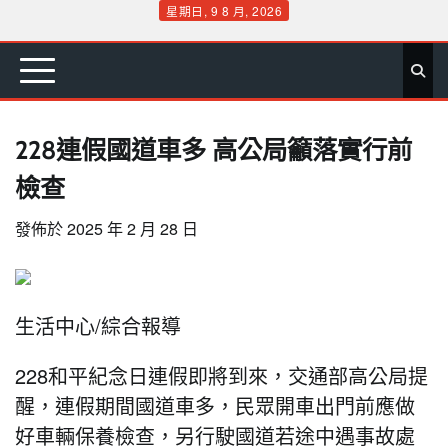
Skip
星期日, 9 8 月, 2026
to
首
要
娛
生
社
文
公
運
旅
政
地
專
content
頁
聞
樂
活
會
教
益
動
遊
治
方
欄
228連假國道車多 高公局籲落實行前
檢查
發佈於
2025 年 2 月 28 日
生活中心/綜合報導
228和平紀念日連假即將到來，交通部高公局提
醒，連假期間國道車多，民眾開車出門前應做
好車輛保養檢查，另行駛國道若途中遇事故處