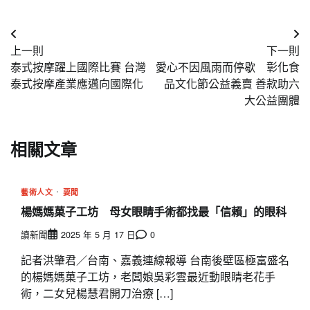
文
上一則
下一則
章
泰式按摩躍上國際比賽 台灣
愛心不因風雨而停歇 彰化食
導
泰式按摩產業應邁向國際化
品文化節公益義賣 善款助六
大公益團體
覽
相關文章
藝術人文
要聞
楊媽媽菓子工坊 母女眼睛手術都找最「信賴」的眼科
讀新聞
2025 年 5 月 17 日
0
記者洪肇君／台南、嘉義連線報導 台南後壁區極富盛名
的楊媽媽菓子工坊，老闆娘吳彩雲最近動眼睛老花手
術，二女兒楊慧君開刀治療 […]