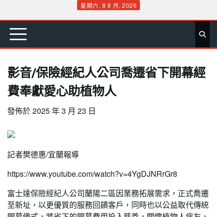
Skip
星期六, 8 8 月, 2026
to
首
要
娛
生
社
文
公
運
旅
政
地
專
content
頁
聞
樂
活
會
教
益
動
遊
治
方
欄
影音/保險經紀人公司喬遷省下開幕經
費奉獻愛心助植物人
發佈於
2025 年 3 月 23 日
記者樊德惠/宜蘭報導
https://www.youtube.com/watch?v=4YgDJNRrGr8
富士達保險經紀人公司蘭陽二區因業務拓展需求，正式喬遷
至新址，以更優質的服務回饋客戶，同時也以公益取代傳統
開幕儀式，將省下的開幕費用投入慈善，關懷植物人病友，