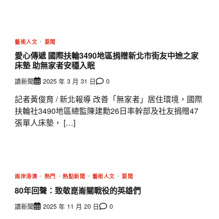
藝術人文
要聞
愛心傳遞 國際扶輪3490地區捐贈新北市街友中途之家
床墊 助無家者安穩入眠
讀新聞
2025 年 3 月 31 日
0
記者黃俊育 / 新北報導 改善「無家者」居住環境，國際
扶輪社3490地區總監陳建勳26日率幹部及社友捐贈47
張單人床墊， […]
兩岸港澳
熱門
熱點新聞
藝術人文
要聞
80年回聲：致敬崑崙關戰役的英雄們
讀新聞
2025 年 11 月 20 日
0