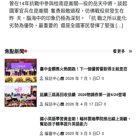
曾在14年抗戰中參與桂南崑崙關—役的岳天中將，談起
國軍官兵在崑崙關 奮勇殺敵過程，彷彿戰役就發生在
昨 天，腦海中的印象仍極為深刻。 「抗 戰之所以能化
劣勢為優勢，最重要的 還是全國軍民發揮了堅強 […]
焦點新聞
看更多
臺中金饌獎火熱開跑！下一個優質餐飲得主就是您
採訪中心
2026 年 7 月 1 日
0
延續三屆高回收佳績 2026物調券第一波4/24登場
採訪中心
2026 年 4 月 17 日
0
國小英語學習黃金期！翰林雲端學院推出線上測驗，
幫助孩子精準提升英語能力
編審中心
2025 年 3 月 5 日
0