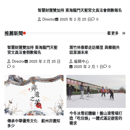
智慧財運雙加持 東海龍門天聖宮文昌法會倒數報名
Director
2025 年 2 月 25 日
0
推薦新聞
看更多
智慧財運雙加持 東海龍門天聖
葉竹林春節走訪鄉里 與鄉親共
宮文昌法會倒數報名
話澎湖未來
Director
2025 年 2 月 25 日
編輯中心
0
2025 年 2 月 1 日
0
今冬冰雪初體驗！盤山滑雪場打
造「吃住娛」一體式滿足遊客的
傳承中華優秀文化 薊州非遺知
需求
多少