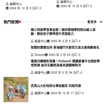
編輯中心
編輯中心
2024 年 12 月 9 日
0
2024 年 12 月 9 日
0
熱門新聞
看更多
國小英語學習黃金期！翰林雲端學院推出線上測
驗，幫助孩子精準提升英語能力
編審中心
2025 年 3 月 5 日
0
智慧財運雙加持 東海龍門天聖宮文昌法會倒數報名
Director
2025 年 2 月 25 日
0
電競決賽精彩落幕！PaGamO 閱讀素養平台燃起學
習熱潮 破百名觀眾高雄見證巔峰對決
編審中心
2025 年 2 月 24 日
0
武夷山大紅袍與台灣烏龍茶 同根同源
編輯中心
2024 年 12 月 17 日
0