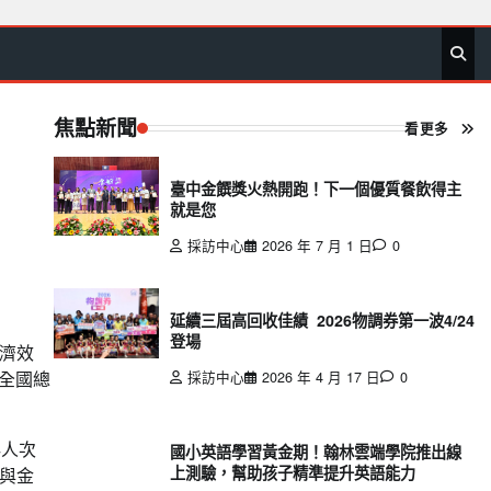
首
要
娛
生
社
文
公
運
旅
政
地
專
頁
聞
樂
活
會
教
益
動
遊
治
方
欄
焦點新聞
看更多
臺中金饌獎火熱開跑！下一個優質餐飲得主
就是您
採訪中心
2026 年 7 月 1 日
0
延續三屆高回收佳績 2026物調券第一波4/24
登場
濟效
動全國總
採訪中心
2026 年 4 月 17 日
0
4人次
國小英語學習黃金期！翰林雲端學院推出線
上測驗，幫助孩子精準提升英語能力
與金