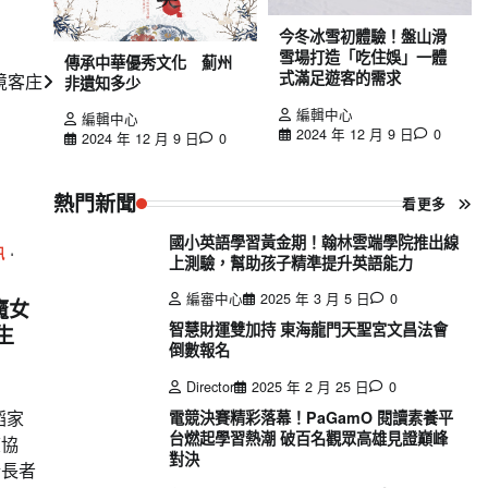
今冬冰雪初體驗！盤山滑
雪場打造「吃住娛」一體
傳承中華優秀文化 薊州
式滿足遊客的需求
境客庄
非遺知多少
編輯中心
編輯中心
2024 年 12 月 9 日
0
2024 年 12 月 9 日
0
熱門新聞
看更多
國小英語學習黃金期！翰林雲端學院推出線
訊
上測驗，幫助孩子精準提升英語能力
編審中心
2025 年 3 月 5 日
0
魔女
智慧財運雙加持 東海龍門天聖宮文昌法會
生
倒數報名
Director
2025 年 2 月 25 日
0
蹈家
電競決賽精彩落幕！PaGamO 閱讀素養平
台燃起學習熱潮 破百名觀眾高雄見證巔峰
懷協
對決
於長者