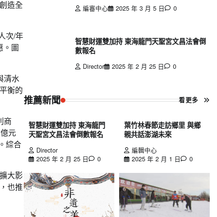
創造全
編審中心
2025 年 3 月 5 日
0
人次/年
智慧財運雙加持 東海龍門天聖宮文昌法會倒
惠。圖
數報名
Director
2025 年 2 月 25 日
0
與清水
平衡的
推薦新聞
看更多
利商
智慧財運雙加持 東海龍門
葉竹林春節走訪鄉里 與鄉
2億元
天聖宮文昌法會倒數報名
親共話澎湖未來
。綜合
Director
編輯中心
2025 年 2 月 25 日
0
2025 年 2 月 1 日
0
擴大影
，也推