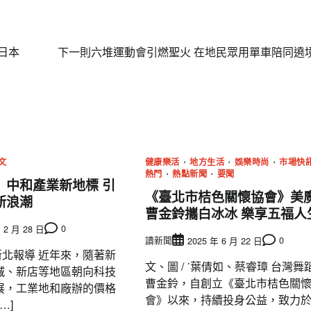
日本
下一則
六堆運動會引燃聖火 在地民眾用單車陪同遶
文
健康樂活
地方生活
娛樂時尚
市場快
熱門
熱點新聞
要聞
」中和產業新地標 引
《臺北市桔色關懷協會》美
新浪潮
曹金鈴攜白冰冰 樂享五福人
0
 2 月 28 日
讀新聞
0
2025 年 6 月 22 日
 新北報導 近年來，隨著新
文、圖 / ˙葉倩如、蔡睿璋 台灣舞
城、新店等地區朝向科技
曹金鈴，自創立《臺北市桔色關
展，工業地和廠辦的價格
會》以來，持續投身公益，致力
…]