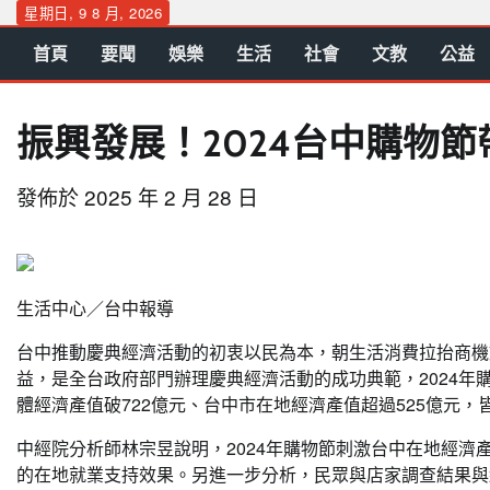
Skip
星期日, 9 8 月, 2026
to
首頁
要聞
娛樂
生活
社會
文教
公益
content
振興發展！2024台中購物節
發佈於
2025 年 2 月 28 日
生活中心／台中報導
台中推動慶典經濟活動的初衷以民為本，朝生活消費拉抬商機
益，是全台政府部門辦理慶典經濟活動的成功典範，2024年
體經濟產值破722億元、台中市在地經濟產值超過525億元
中經院分析師林宗昱說明，2024年購物節刺激台中在地經濟產值
的在地就業支持效果。另進一步分析，民眾與店家調查結果與