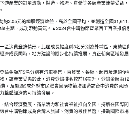
下游產業的訂單流動，製造、物流、倉儲等各類產業連帶受益，
。
約2.05元的總體經濟效益，高於全國平均，並創造全國31,611
ale主題，成功帶動買氣。
▲2024台中購物節齊聚百工百業推優
十區消費登錄情形，此屆成長幅度前3名分別為外埔區、東勢區
經濟成長同時，地方建設的腳步也持續推展，真正朝向區域發展
登錄金額前5名分別有汽車零售、百貨業、餐廳、超市及連鎖便
物，該產業受惠於此，消費登錄排名較前屆提升，登錄金額由1
消費，及超過9成外縣市民眾會因購物節增加造訪台中消費的意願
力整體經濟的可持續發展。
，結合經濟發展、商業活力和社會福祉推向全國，持續在國際間
讓台中購物節成為台灣人旅遊、消費的最佳首選，接軌國際市場