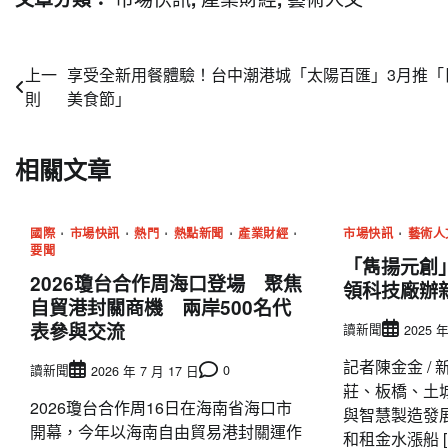
文
上一
享受全新用餐體驗！台中潮港城「太陽百匯」3月推「
則
美食節」
章
導
相關文章
覽
國際
市場快訊
熱門
熱點新聞
產業財經
市場快訊
藝術人
要聞
「雋揚元創
2026瓊台合作周海口登場 聚焦
領科技廠辦
自貿港封關商機 兩岸500名代
表參與交流
讀新聞
2025 年
記者陳金金 /
讀新聞
0
2026 年 7 月 17 日
莊、板橋、土
2026瓊台合作周16日在海南省海口市
與智慧製造發
開幕，今年以海南自由貿易港封關運作
和租金水漲船 [