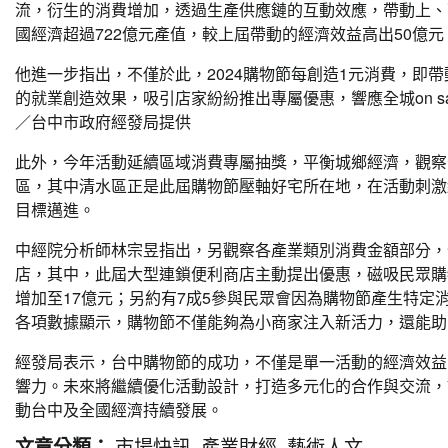
流，衍生的消費增加，透過生產供應鏈的互動效應，帶動上、
國經濟超過722億元產值，較上屆帶動的經濟效益高出50億元
他進一步指出，不僅於此，2024購物節每創造1元消費，即帶動
的就業創造效果，吸引店家紛紛推出專屬優惠，響應全城on s
／台中市政府經發局提供
此外，今年活動延續區域消費專屬抽獎，平衡城鄉經濟，觀察
區，其中清水區正是此屆購物節壓軸好宅所在地，在活動刺激
目標邁進。
中經院分析師林宗昱指出，另觀察各產業類別消費金額部分，
店，其中，此屆大型連鎖便利商店主動提出優惠，磁吸民眾購
增加至17億元；另約有7成5參與民眾會因為購物節產生特定
各項數據顯示，購物節不僅能夠為小商家注入新活力，還能助
經發局表示，台中購物節的成功，不僅是單一活動的經濟效益
響力。未來將繼續優化活動設計，打造多元化的合作與交流，
動台中及全國經濟持續發展。
市場快訊
產業財經
藝術人文
文章分類：
,
,