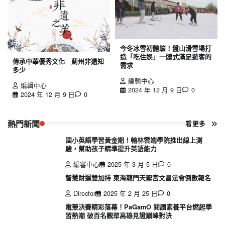
今冬冰雪初體驗！盤山滑雪場打
造「吃住娛」一體式滿足遊客的
傳承中華優秀文化 薊州非遺知
需求
多少
編輯中心
編輯中心
2024 年 12 月 9 日
0
2024 年 12 月 9 日
0
熱門新聞
看更多
國小英語學習黃金期！翰林雲端學院推出線上測
驗，幫助孩子精準提升英語能力
編審中心
2025 年 3 月 5 日
0
智慧財運雙加持 東海龍門天聖宮文昌法會倒數報名
Director
2025 年 2 月 25 日
0
電競決賽精彩落幕！PaGamO 閱讀素養平台燃起學
習熱潮 破百名觀眾高雄見證巔峰對決