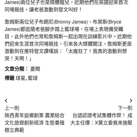
James)兩位兒子也是媒體寵兒，近期他們在英國迎來首次
同場競技，讓老爸激動到發文叫好！
詹姆斯兩位兒子布朗尼(Bronny James)、布萊斯(Bryce
James)都追隨老爸腳步踏上籃球場，在場上表現備受矚
目，此外他們也常和詹姆斯一起出現在訓練影片中。近期他
們迎來生涯首次同場競技，引來各大媒體關注，詹姆斯更是
激動到在推特發文讚嘆說：「太瘋狂了！我真的激動到想
哭！天啊！」
文章分類：
要聞
標籤
球星
,
籃球
文
上一則
下一則
章
陝西青年返鄉創業 農業結合
台語認證考試集體作弊！ 成
導
文化旅遊創新經濟 生態養殖
大主任爆：X黨立委竟來施壓
樹立典範
覽