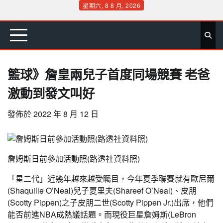
Skip
星期六, 8 8 月, 2026
to
首
要
娛
生
社
文
公
運
旅
政
地
專
content
頁
聞
樂
活
會
教
益
動
遊
治
方
欄
籃球》詹皇兩兒子首度同場競賽 老爸
激動到發文叫好
發佈於
2022 年 8 月 12 日
詹姆斯日前參加活動照(路透社資料照)
「星二代」近幾年越來越受矚目，今年夏季聯賽就有歐尼爾
(Shaquille O’Neal)兒子夏里夫(Shareef O’Neal)、皮朋
(Scotty Pippen)之子皮朋二世(Scotty Pippen Jr.)出席，他們
能否前進NBA成熱議話題。而現役巨星詹姆斯(LeBron