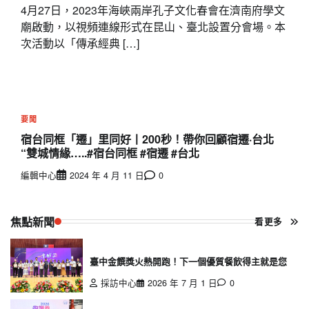
4月27日，2023年海峽兩岸孔子文化春會在濟南府學文
廟啟動，以視頻連線形式在昆山、臺北設置分會場。本
次活動以「傳承經典 […]
要聞
宿台同框「遷」里同好丨200秒！帶你回顧宿遷·台北
“雙城情緣…..#宿台同框 #宿遷 #台北
編輯中心
2024 年 4 月 11 日
0
焦點新聞
看更多
臺中金饌獎火熱開跑！下一個優質餐飲得主就是您
採訪中心
2026 年 7 月 1 日
0