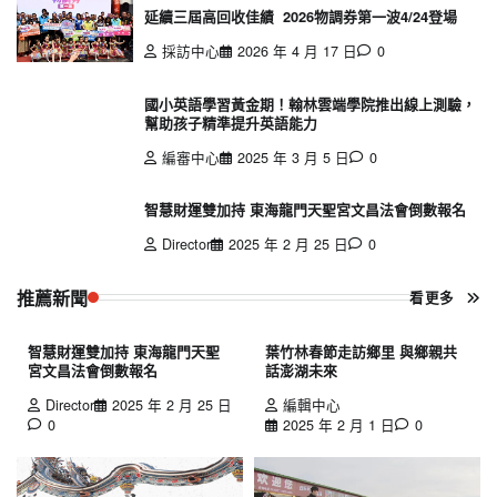
延續三屆高回收佳績 2026物調券第一波4/24登場
採訪中心
2026 年 4 月 17 日
0
國小英語學習黃金期！翰林雲端學院推出線上測驗，
幫助孩子精準提升英語能力
編審中心
2025 年 3 月 5 日
0
智慧財運雙加持 東海龍門天聖宮文昌法會倒數報名
Director
2025 年 2 月 25 日
0
推薦新聞
看更多
智慧財運雙加持 東海龍門天聖
葉竹林春節走訪鄉里 與鄉親共
宮文昌法會倒數報名
話澎湖未來
Director
2025 年 2 月 25 日
編輯中心
0
2025 年 2 月 1 日
0