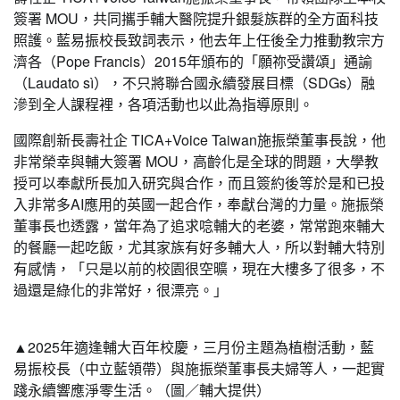
簽署 MOU，共同攜手輔大醫院提升銀髮族群的全方面科技
照護。藍易振校長致詞表示，他去年上任後全力推動教宗方
濟各（Pope Francis）2015年頒布的「願祢受讚頌」通諭
（Laudato sì），不只將聯合國永續發展目標（SDGs）融
滲到全人課程裡，各項活動也以此為指導原則。
國際創新長壽社企 TICA+Voice Taiwan施振榮董事長說，他
非常榮幸與輔大簽署 MOU，高齡化是全球的問題，大學教
授可以奉獻所長加入研究與合作，而且簽約後等於是和已投
入非常多AI應用的英國一起合作，奉獻台灣的力量。施振榮
董事長也透露，當年為了追求唸輔大的老婆，常常跑來輔大
的餐廳一起吃飯，尤其家族有好多輔大人，所以對輔大特別
有感情，「只是以前的校園很空曠，現在大樓多了很多，不
過還是綠化的非常好，很漂亮。」
▲2025年適逢輔大百年校慶，三月份主題為植樹活動，藍
易振校長（中立藍領帶）與施振榮董事長夫婦等人，一起實
踐永續響應淨零生活。（圖／輔大提供）