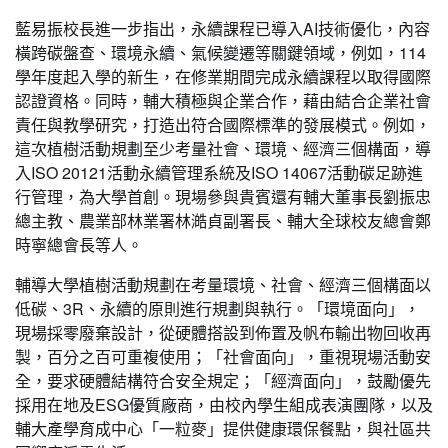
藍易振校長進一步指出，永續課程已導入AI技術優化，內容
橫跨碳盤查、環境永續、氣候變遷等關鍵領域，例如，114
學年度起入學的新生，在修業期間完成永續課程以取得國際
認證資格。同時，輔大積極與企業合作，藉由結合企業社會
責任與教學研究，打造出符合國際標準的發展模式。例如，
這次植樹活動規劃至少考量社會、環境、經濟三個構面，導
入ISO 20121活動永續管理系統及ISO 14067活動碳足跡進
行管理，為大學首創。現場參與貴賓還有輔大董事長劉振忠
總主教、農業部林業署林澔貞副署長、輔大全球校友總會鄭
時寧總會長等人。
輔導大學植樹活動規劃在考量環境、社會、經濟三個構面以
低碳、3R、永續的原則進行規劃與執行。「環境面向」，
現場採零廢棄設計，從硬體搭設到佈置及帆布輸出物回收再
製，百分之百可重複使用；「社會面向」，重視現場活動安
全，要求硬體結構符合安全規定；「經濟面向」，鼓勵優先
採用在地及ESG優質廠商，由校內學生組成表演團隊，以及
輔大產學育成中心「一粒麥」提供健康環保餐點，與社區共