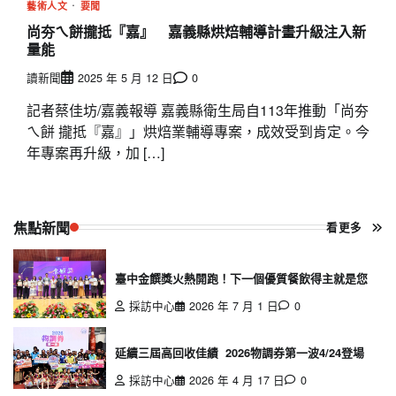
藝術人文
要聞
尚夯ㄟ餅攏抵『嘉』 嘉義縣烘焙輔導計畫升級注入新
量能
讀新聞
2025 年 5 月 12 日
0
記者蔡佳坊/嘉義報導 嘉義縣衛生局自113年推動「尚夯
ㄟ餅 攏抵『嘉』」烘焙業輔導專案，成效受到肯定。今
年專案再升級，加 […]
焦點新聞
看更多
臺中金饌獎火熱開跑！下一個優質餐飲得主就是您
採訪中心
2026 年 7 月 1 日
0
延續三屆高回收佳績 2026物調券第一波4/24登場
採訪中心
2026 年 4 月 17 日
0