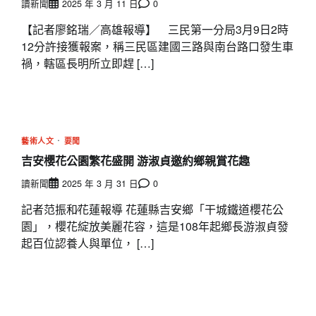
讀新聞
2025 年 3 月 11 日
0
【記者廖銘瑞／高雄報導】 三民第一分局3月9日2時
12分許接獲報案，稱三民區建國三路與南台路口發生車
禍，轄區長明所立即趕 […]
藝術人文
要聞
吉安櫻花公園繁花盛開 游淑貞邀約鄉親賞花趣
讀新聞
2025 年 3 月 31 日
0
記者范振和∕花蓮報導 花蓮縣吉安鄉「干城鐵道櫻花公
園」，櫻花綻放美麗花容，這是108年起鄉長游淑貞發
起百位認養人與單位， […]