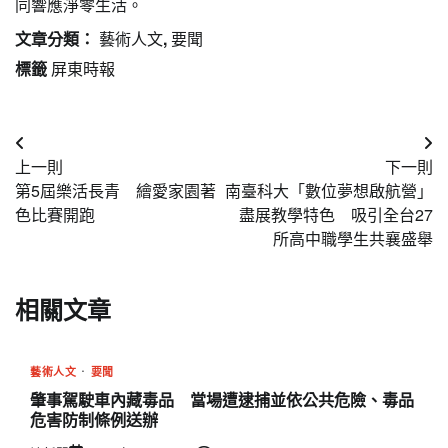
同響應淨零生活。
文章分類：
藝術人文
,
要聞
標籤
屏東時報
文
上一則
下一則
章
第5屆樂活長青 繪愛家園著
南臺科大「數位夢想啟航營」
導
色比賽開跑
盡展教學特色 吸引全台27
所高中職學生共襄盛舉
覽
相關文章
藝術人文
要聞
肇事駕駛車內藏毒品 當場遭逮捕並依公共危險、毒品
危害防制條例送辦