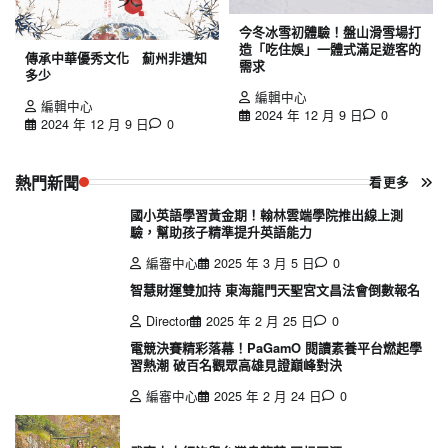
今冬冰雪初體驗！盤山滑雪場打
造「吃住娛」一體式滿足遊客的
傳承中華優秀文化 薊州非遺知
需求
多少
編輯中心
編輯中心
2024 年 12 月 9 日
0
2024 年 12 月 9 日
0
熱門新聞
看更多
國小英語學習黃金期！翰林雲端學院推出線上測
驗，幫助孩子精準提升英語能力
編審中心
2025 年 3 月 5 日
0
智慧財運雙加持 東海龍門天聖宮文昌法會倒數報名
Director
2025 年 2 月 25 日
0
電競決賽精彩落幕！PaGamO 閱讀素養平台燃起學
習熱潮 破百名觀眾高雄見證巔峰對決
編審中心
2025 年 2 月 24 日
0