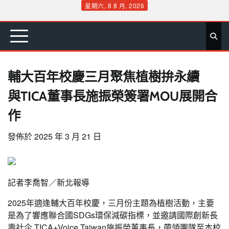
Skip
星期六, 8 8 月, 2026
to
首
要
娛
生
社
文
公
運
旅
政
地
專
content
頁
聞
樂
活
會
教
益
動
遊
治
方
欄
輔大百年校慶三月聚焦植樹拚永續
與TICA董事長施振榮簽署MOU展開合
作
發佈於
2025 年 3 月 21 日
記者李喬智／新北報導
2025年適逢輔大百年校慶，三月份主題為植樹活動，主要
是為了響應聯合國SDGs環保減碳指標，並邀請國際創新長
壽社企 TICA+Voice Taiwan施振榮董事長，帶領團隊至本校