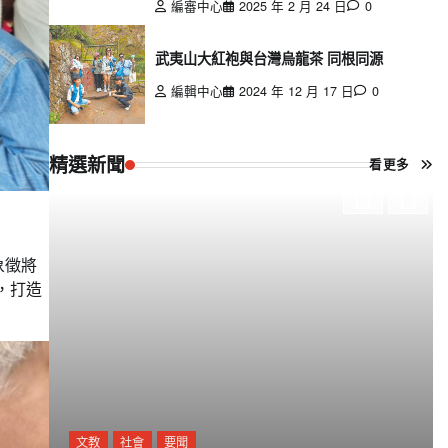
編審中心
2025 年 2 月 24 日
0
武夷山大紅袍與台灣烏龍茶 同根同源
編輯中心
2024 年 12 月 17 日
0
精選新聞
看更多
象徵將
，打造
文教
社會
要聞