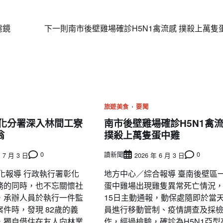
濾鏡
下一則
南市後壁雞場確診H5N1禽流感 撲殺上萬隻
旅遊美食
要聞
彰化分署深入林間工寮
南市後壁雞場確診H5N1禽
翁
撲殺上萬隻蛋中雞
0
讀新聞
0
 7 月 3 日
2026 年 6 月 3 日
化報導 行政執行署彰化
地方中心／綜合報導 臺南後壁區
務的同時，也不忘關懷社
蛋中雞場出現雞隻異常死亡情況
，承辦人員於執行一件監
15日主動通報，動保處隨即於當
件時，發現 82歲的義
員進行移動管制、疫情調查及採
，獨自借住在友人向林業
作，經過檢驗，確診為H5N1亞型