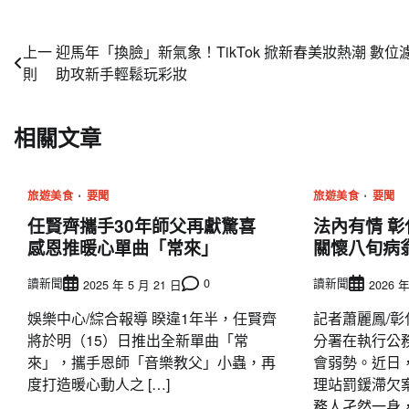
文
上一
迎馬年「換臉」新氣象！TikTok 掀新春美妝熱潮 數位
則
助攻新手輕鬆玩彩妝
章
導
相關文章
覽
旅遊美食
要聞
旅遊美食
要聞
任賢齊攜手30年師父再獻驚喜
法內有情 
感恩推暖心單曲「常來」
關懷八旬病
讀新聞
0
讀新聞
2025 年 5 月 21 日
2026 年
娛樂中心/綜合報導 睽違1年半，任賢齊
記者蕭麗鳳/彰
將於明（15）日推出全新單曲「常
分署在執行公
來」，攜手恩師「音樂教父」小蟲，再
會弱勢。近日
度打造暖心動人之 […]
理站罰鍰滯欠案
務人孑然一身