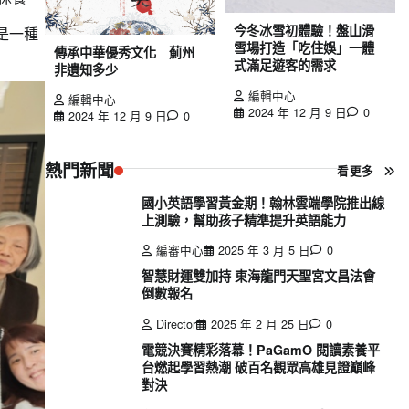
今冬冰雪初體驗！盤山滑
是一種
雪場打造「吃住娛」一體
傳承中華優秀文化 薊州
式滿足遊客的需求
非遺知多少
編輯中心
編輯中心
2024 年 12 月 9 日
0
2024 年 12 月 9 日
0
熱門新聞
看更多
國小英語學習黃金期！翰林雲端學院推出線
上測驗，幫助孩子精準提升英語能力
編審中心
2025 年 3 月 5 日
0
智慧財運雙加持 東海龍門天聖宮文昌法會
倒數報名
Director
2025 年 2 月 25 日
0
電競決賽精彩落幕！PaGamO 閱讀素養平
台燃起學習熱潮 破百名觀眾高雄見證巔峰
對決