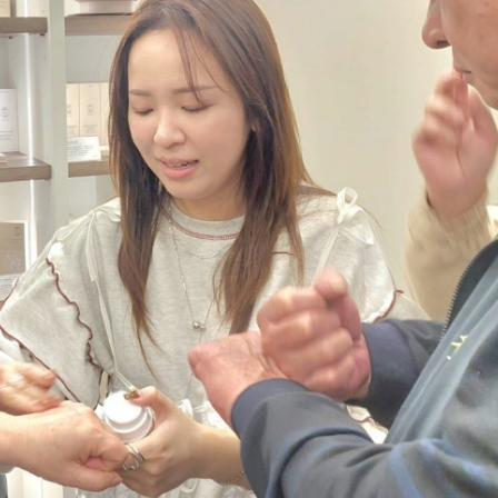
名間高山茶製茶第三代[融合]政和白茶 
立國際新品牌
編輯中心
2024 年 12 月 17 日
0