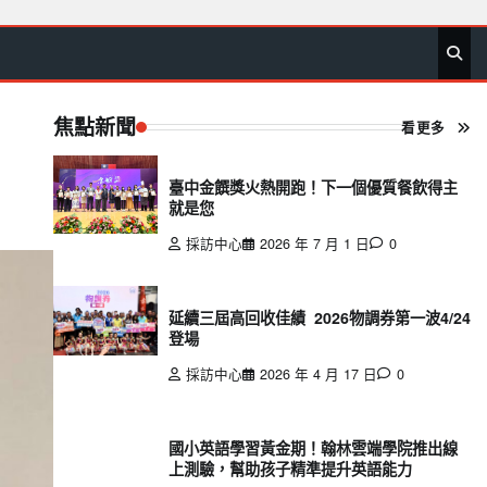
首
要
娛
生
社
文
公
運
旅
政
地
專
頁
聞
樂
活
會
教
益
動
遊
治
方
欄
焦點新聞
看更多
臺中金饌獎火熱開跑！下一個優質餐飲得主
就是您
採訪中心
2026 年 7 月 1 日
0
延續三屆高回收佳績 2026物調券第一波4/24
登場
採訪中心
2026 年 4 月 17 日
0
國小英語學習黃金期！翰林雲端學院推出線
上測驗，幫助孩子精準提升英語能力