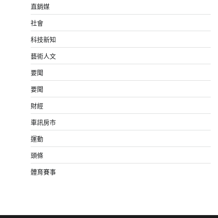
直銷媒
社會
科技新知
藝術人文
要聞
要聞
財經
車訊房市
運動
頭條
體育賽事