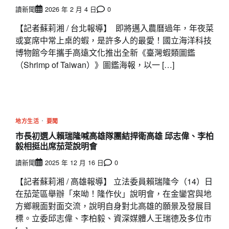
讀新聞
2026 年 2 月 4 日
0
【記者蘇莉湘 / 台北報導】 即將邁入農曆過年，年夜菜
或宴席中常上桌的蝦，是許多人的最愛！國立海洋科技
博物館今年攜手高遠文化推出全新《臺灣蝦類圖鑑
（Shrimp of Taiwan）》圖鑑海報，以一 […]
地方生活
要聞
市長初選人賴瑞隆喊高雄隊團結捍衛高雄 邱志偉、李柏
毅相挺出席茄萣說明會
讀新聞
2025 年 12 月 16 日
0
【記者蘇莉湘 / 高雄報導】 立法委員賴瑞隆今（14）日
在茄萣區舉辦「來呦！隆作伙」說明會，在金鑾宮與地
方鄉親面對面交流，說明自身對北高雄的願景及發展目
標。立委邱志偉、李柏毅、資深媒體人王瑞德及多位市