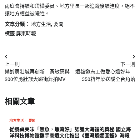
雨庭會持續和岱樺委員、地方里長一起追蹤後續進度，絕不
讓地方權益被犧牲。
文章分類：
地方生活
,
要聞
標籤
屏東時報
文
上一則
下一則
章
樂齡勇壯城再創新 黃敏惠與
遠雄邀志工做愛心過好年
導
200位勇壯族大跳街舞拍MV
350箱年菜送暖全台角落
覽
相關文章
地方生活
要聞
從餐桌美味「無魚，蝦嘛好」認識大海裡的奧秘 國立海
洋科技博物館攜手高遠文化推出《臺灣蝦類圖鑑》海報