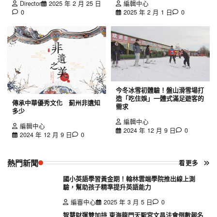
Director
2025 年 2 月 25 日
編輯中心
0
2025 年 2 月 1 日
0
今冬冰雪初體驗！盤山滑雪場打
造「吃住娛」一體式滿足遊客的
傳承中華優秀文化 薊州非遺知
需求
多少
編輯中心
編輯中心
2024 年 12 月 9 日
0
2024 年 12 月 9 日
0
熱門新聞
看更多
國小英語學習黃金期！翰林雲端學院推出線上測
驗，幫助孩子精準提升英語能力
編審中心
2025 年 3 月 5 日
0
智慧財運雙加持 東海龍門天聖宮文昌法會倒數報名