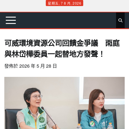
Skip
星期五, 7 8 月, 2026
to
首
要
娛
生
社
文
公
運
旅
政
地
專
content
頁
聞
樂
活
會
教
益
動
遊
治
方
欄
可威環境資源公司回饋金爭議 雨庭
與林岱樺委員一起替地方發聲！
發佈於
2026 年 5 月 28 日