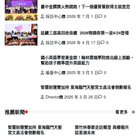
臺中金饌獎火熱開跑！下一個優質餐飲得主就是您
採訪中心
2026 年 7 月 1 日
0
延續三屆高回收佳績 2026物調券第一波4/24登場
採訪中心
2026 年 4 月 17 日
0
國小英語學習黃金期！翰林雲端學院推出線上測驗，
幫助孩子精準提升英語能力
編審中心
2025 年 3 月 5 日
0
智慧財運雙加持 東海龍門天聖宮文昌法會倒數報名
Director
2025 年 2 月 25 日
0
推薦新聞
看更多
智慧財運雙加持 東海龍門天聖
葉竹林春節走訪鄉里 與鄉親共
宮文昌法會倒數報名
話澎湖未來