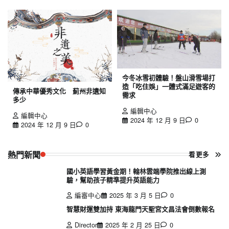
今冬冰雪初體驗！盤山滑雪場打
造「吃住娛」一體式滿足遊客的
傳承中華優秀文化 薊州非遺知
需求
多少
編輯中心
編輯中心
2024 年 12 月 9 日
0
2024 年 12 月 9 日
0
熱門新聞
看更多
國小英語學習黃金期！翰林雲端學院推出線上測
驗，幫助孩子精準提升英語能力
編審中心
2025 年 3 月 5 日
0
智慧財運雙加持 東海龍門天聖宮文昌法會倒數報名
Director
2025 年 2 月 25 日
0