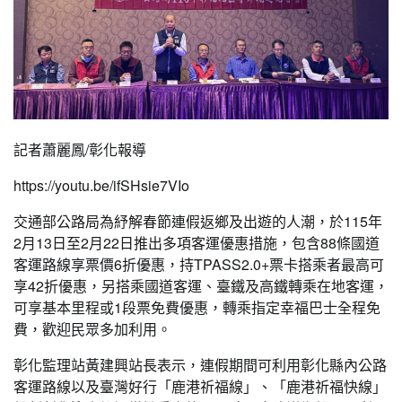
記者蕭麗鳳/彰化報導
https://youtu.be/ifSHsie7VIo
交通部公路局為紓解春節連假返鄉及出遊的人潮，於115年
2月13日至2月22日推出多項客運優惠措施，包含88條國道
客運路線享票價6折優惠，持TPASS2.0+票卡搭乘者最高可
享42折優惠，另搭乘國道客運、臺鐵及高鐵轉乘在地客運，
可享基本里程或1段票免費優惠，轉乘指定幸福巴士全程免
費，歡迎民眾多加利用。
彰化監理站黃建興站長表示，連假期間可利用彰化縣內公路
客運路線以及臺灣好行「鹿港祈福線」、「鹿港祈福快線」