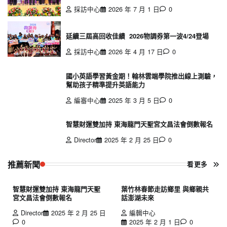
採訪中心
2026 年 7 月 1 日
0
延續三屆高回收佳績 2026物調券第一波4/24登場
採訪中心
2026 年 4 月 17 日
0
國小英語學習黃金期！翰林雲端學院推出線上測驗，
幫助孩子精準提升英語能力
編審中心
2025 年 3 月 5 日
0
智慧財運雙加持 東海龍門天聖宮文昌法會倒數報名
Director
2025 年 2 月 25 日
0
推薦新聞
看更多
智慧財運雙加持 東海龍門天聖
葉竹林春節走訪鄉里 與鄉親共
宮文昌法會倒數報名
話澎湖未來
Director
2025 年 2 月 25 日
編輯中心
0
2025 年 2 月 1 日
0