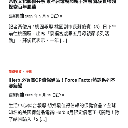
宗教文化藝術共融 景福宮母親節親子活動 蘇俊賓帶領
探索百年風華
讀新聞
2025 年 5 月 9 日
0
記者黃俊育 / 桃園報導 桃園副市長蘇俊賓（3）日下午
前往桃園區，出席「景福宮感恩五月母親節系列活
動」，蘇俊賓表示，一年 […]
旅遊美食
要聞
iHerb 必買高CP值保健品！Force Factor熱銷系列不
容錯過
讀新聞
2025 年 3 月 15 日
0
生活中心/綜合報導 想找最值得信賴的保健食品？全球
知名的美國保健品電商iHerb 3月限定優惠正式開跑！除
了結帳輸入「2 […]