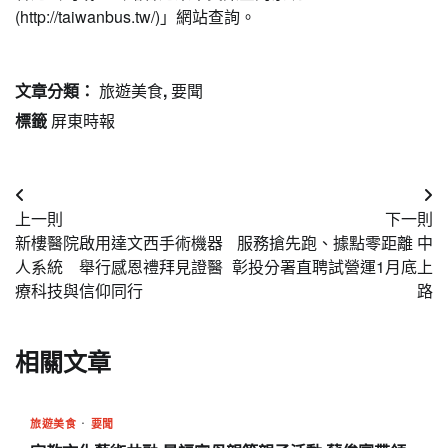
(http://taiwanbus.tw/)」網站查詢。
文章分類：
旅遊美食
,
要聞
標籤
屏東時報
文
上一則
下一則
章
新樓醫院啟用達文西手術機器
服務搶先跑、據點零距離 中
導
人系統 舉行感恩禮拜見證醫
彰投分署直聘試營運1月底上
療科技與信仰同行
路
覽
相關文章
旅遊美食
要聞