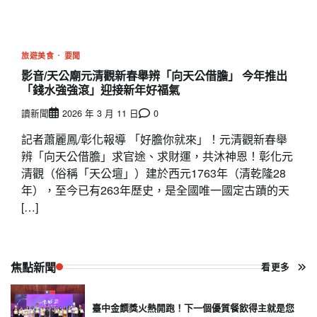
旅遊美食
要聞
影音/天公廟元清觀新春舉辨「向天公借膽」 今年推出
「錢水強強滾」迎接新年好福氣
讀新聞
2026 年 3 月 11 日
0
記者蕭麗鳳/彰化報導 「好膽你就來」！元清觀新春舉
辨「向天公借膽」求官途、求財運，共沐神恩！彰化元
清觀（俗稱「天公壇」）建於西元1763年（清乾隆28
年），至今已有263年歷史，是全國唯一國定古蹟的天
[…]
焦點新聞
看更多
臺中金饌獎火熱開跑！下一個優質餐飲得主就是您