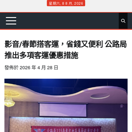
Skip
星期六, 8 8 月, 2026
to
首
要
娛
生
社
文
公
運
旅
政
地
專
content
頁
聞
樂
活
會
教
益
動
遊
治
方
欄
影音/春節搭客運，省錢又便利 公路局
推出多項客運優惠措施
發佈於
2026 年 4 月 28 日