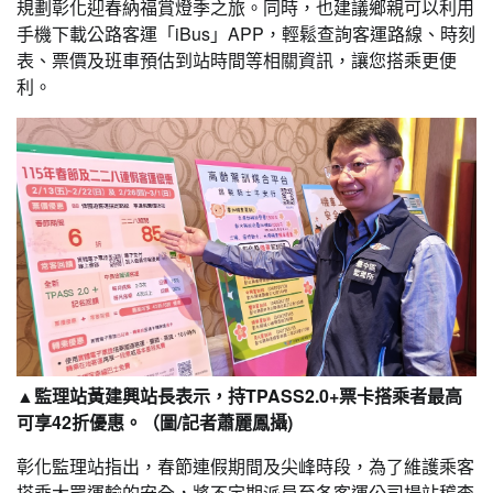
規劃彰化迎春納福賞燈季之旅。同時，也建議鄉親可以利用
手機下載公路客運「iBus」APP，輕鬆查詢客運路線、時刻
表、票價及班車預估到站時間等相關資訊，讓您搭乘更便
利。
▲監理站黃建興站長表示，持TPASS2.0+票卡搭乘者最高
可享42折優惠。（圖/記者蕭麗鳳攝)
彰化監理站指出，春節連假期間及尖峰時段，為了維護乘客
搭乘大眾運輸的安全，將不定期派員至各客運公司場站稽查