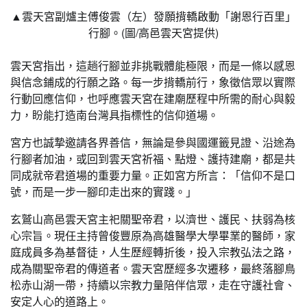
▲雲天宮副爐主傅俊雲（左）發願揹轎啟動「謝恩行百里」
行腳。(圖/高邑雲天宮提供)
雲天宮指出，這趟行腳並非挑戰體能極限，而是一條以感恩
與信念鋪成的行願之路。每一步揹轎前行，象徵信眾以實際
行動回應信仰，也呼應雲天宮在建廟歷程中所需的耐心與毅
力，盼能打造南台灣具指標性的信仰道場。
宮方也誠摯邀請各界善信，無論是參與國運籤見證、沿途為
行腳者加油，或回到雲天宮祈福、點燈、護持建廟，都是共
同成就帝君道場的重要力量。正如宮方所言：「信仰不是口
號，而是一步一腳印走出來的實踐。」
玄鷲山高邑雲天宮主祀關聖帝君，以濟世、護民、扶弱為核
心宗旨。現任主持曾俊豐原為高雄醫學大學畢業的醫師，家
庭成員多為基督徒，人生歷經轉折後，投入宗教弘法之路，
成為關聖帝君的傳道者。雲天宮歷經多次遷移，最終落腳鳥
松赤山湖一帶，持續以宗教力量陪伴信眾，走在守護社會、
安定人心的道路上。