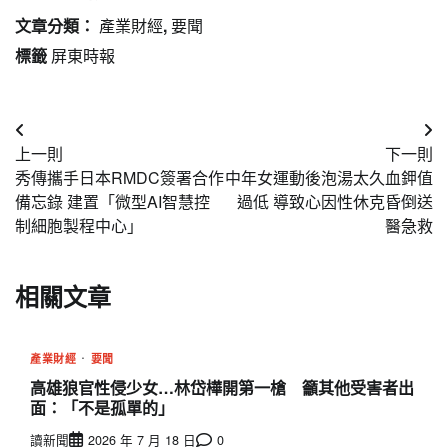
文章分類：
產業財經
,
要聞
標籤
屏東時報
文
上一則
下一則
章
秀傳攜手日本RMDC簽署合作
中年女運動後泡湯太久血鉀值
導
備忘錄 建置「微型AI智慧控
過低 導致心因性休克昏倒送
制細胞製程中心」
醫急救
覽
相關文章
產業財經
要聞
高雄狼官性侵少女…林岱樺開第一槍 籲其他受害者出
面：「不是孤單的」
讀新聞
2026 年 7 月 18 日
0