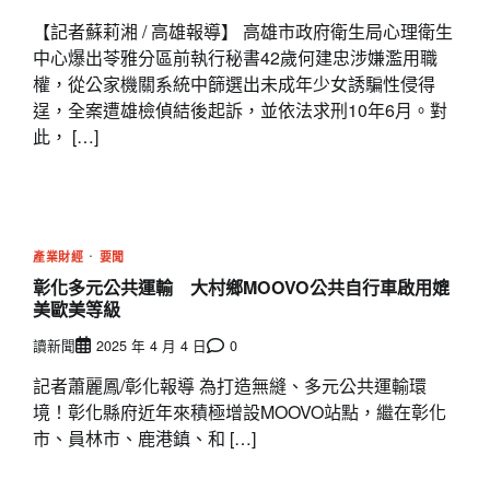
【記者蘇莉湘 / 高雄報導】 高雄市政府衛生局心理衛生
中心爆出苓雅分區前執行秘書42歲何建忠涉嫌濫用職
權，從公家機關系統中篩選出未成年少女誘騙性侵得
逞，全案遭雄檢偵結後起訴，並依法求刑10年6月。對
此， […]
產業財經
要聞
彰化多元公共運輸 大村鄉MOOVO公共自行車啟用媲
美歐美等級
讀新聞
2025 年 4 月 4 日
0
記者蕭麗鳳/彰化報導 為打造無縫、多元公共運輸環
境！彰化縣府近年來積極增設MOOVO站點，繼在彰化
市、員林市、鹿港鎮、和 […]