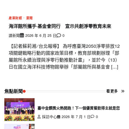
產業財經
要聞
海洋館所攜手‧基金會同行 宣示共創淨零教育未來
讀新聞
2026 年 6 月 25 日
0
【記者蘇莉湘 ∕ 台北報導】 為呼應臺灣2050淨零排放12
項關鍵戰略行動的國家政策目標，教育部規劃辦理「部
屬館所永續治理與淨零行動推動計畫」，並於今（13）
日在國立海洋科技博物館舉辦「部屬館所與基金會 […]
焦點新聞
看更多
臺中金饌獎火熱開跑！下一個優質餐飲得主就是您
採訪中心
2026 年 7 月 1 日
0