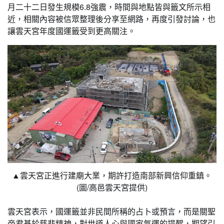
月二十二日發生規模6.8強震，時間與地點皆與籤文所示相
近，相關內容被信眾整理後分享至網路，再度引發討論，也
讓雲天宮年度國運籤受到更高關注。
▲雲天宮正進行建廟大業，期許打造南部新興信仰重鎮。
(圖/高邑雲天宮提供)
雲天宮表示，國運籤並非民間所稱的占卜或預言，而是關聖
帝君基於慈悲精神，對世道人心與國家氣運的提醒，期望引