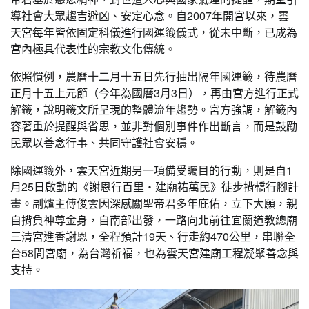
導社會大眾趨吉避凶、安定心念。自2007年開宮以來，雲
天宮每年皆依固定科儀進行國運籤儀式，從未中斷，已成為
宮內極具代表性的宗教文化傳統。
依照慣例，農曆十二月十五日先行抽出隔年國運籤，待農曆
正月十五上元節（今年為國曆3月3日），再由宮方進行正式
解籤，說明籤文所呈現的整體流年趨勢。宮方強調，解籤內
容著重於提醒與省思，並非對個別事件作出斷言，而是鼓勵
民眾以善念行事、共同守護社會安穩。
除國運籤外，雲天宮近期另一項備受矚目的行動，則是自1
月25日啟動的《謝恩行百里・建廟祐萬民》徒步揹轎行腳計
畫。副爐主傅俊雲因深感關聖帝君多年庇佑，立下大願，親
自揹負神尊金身，自南部出發，一路向北前往宜蘭道教總廟
三清宮進香謝恩，全程預計19天、行走約470公里，串聯全
台58間宮廟，為台灣祈福，也為雲天宮建廟工程凝聚善念與
支持。