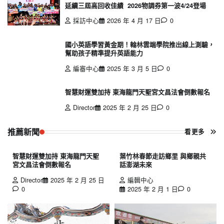
延續三屆高回收佳績 2026物調券第一波4/24登場
採訪中心
2026 年 4 月 17 日
0
國小英語學習黃金期！翰林雲端學院推出線上測驗，
幫助孩子精準提升英語能力
編審中心
2025 年 3 月 5 日
0
智慧財運雙加持 東海龍門天聖宮文昌法會倒數報名
Director
2025 年 2 月 25 日
0
推薦新聞
看更多
智慧財運雙加持 東海龍門天聖
葉竹林春節走訪鄉里 與鄉親共
宮文昌法會倒數報名
話澎湖未來
Director
2025 年 2 月 25 日
編輯中心
0
2025 年 2 月 1 日
0