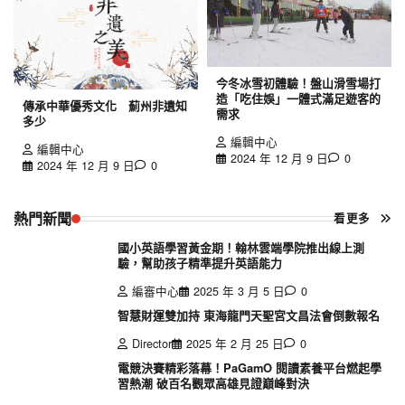
今冬冰雪初體驗！盤山滑雪場打
造「吃住娛」一體式滿足遊客的
傳承中華優秀文化 薊州非遺知
需求
多少
編輯中心
編輯中心
2024 年 12 月 9 日
0
2024 年 12 月 9 日
0
熱門新聞
看更多
國小英語學習黃金期！翰林雲端學院推出線上測
驗，幫助孩子精準提升英語能力
編審中心
2025 年 3 月 5 日
0
智慧財運雙加持 東海龍門天聖宮文昌法會倒數報名
Director
2025 年 2 月 25 日
0
電競決賽精彩落幕！PaGamO 閱讀素養平台燃起學
習熱潮 破百名觀眾高雄見證巔峰對決