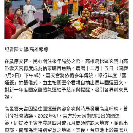
記者陳立驌/高雄報導
在歲序交替、民心關注來年局勢之際，高雄鳥松區玄鷲山高
邑雲天宮再度成為信眾矚目焦點。農曆十二月十五日（國曆
2月2日）下午5時，雲天宮將依循多年傳統，舉行年度「國
運籤」抽籤儀式，由主祀關聖帝君親自抽出馬年國運籤文，
對新一年度國家整體氣運給予慈示與提醒，吸引各界前來見
證。
高邑雲天宮因過往國運籤內容多次與時局發展高度呼應，曾
引發社會熱議。2022年初，宮方於元宵期間抽出的國運
籤，即提及壬寅年農曆四月或九月間須防範大地震，並點出
東部、南部為需特別留意之地區。其後，台東池上於農曆八