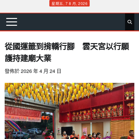
Skip
星期五, 7 8 月, 2026
to
首
要
娛
生
社
文
公
運
旅
政
地
專
content
頁
聞
樂
活
會
教
益
動
遊
治
方
欄
從國運籤到揹轎行腳 雲天宮以行願
護持建廟大業
發佈於
2026 年 4 月 24 日