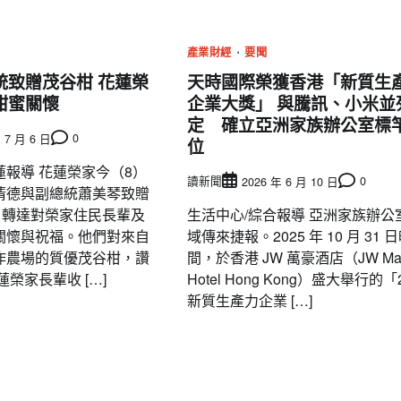
產業財經
要聞
統致贈茂谷柑 花蓮榮
天時國際榮獲香港「新質生
甜蜜關懷
企業大獎」 與騰訊、小米並
定 確立亞洲家族辦公室標
0
 7 月 6 日
位
蓮報導 花蓮榮家今（8）
讀新聞
0
2026 年 6 月 10 日
清德與副總統蕭美琴致贈
，轉達對榮家住民長輩及
生活中心/綜合報導 亞洲家族辦公
關懷與祝福。他們對來自
域傳來捷報。2025 年 10 月 31 
作農場的質優茂谷柑，讚
間，於香港 JW 萬豪酒店（JW Marri
蓮榮家長輩收 […]
Hotel Hong Kong）盛大舉行的「
新質生產力企業 […]
要聞