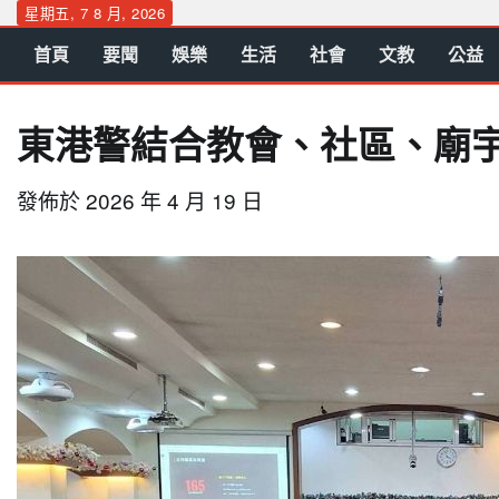
Skip
星期五, 7 8 月, 2026
to
首頁
要聞
娛樂
生活
社會
文教
公益
content
東港警結合教會、社區、廟
發佈於
2026 年 4 月 19 日