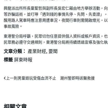
興龍派出所所長童聖哲與副所長吳宏仁藉由地方舉辦活動，向
等詐騙話術，並叮嚀「遇到錢的事情先停、先問、先查證」，若
醒用路人駕車時應注意周遭車況，夜間行車則需開啟燈光，以
事故風險。
東港警分局呼籲，民眾切勿任意提供個人資料或帳戶資
訊，也
民眾務必遵守交通規則，東港警分局將持續透過宣導及強化執
產業財經
要聞
文章分類：
,
屏東時報
標籤
文
上一則
男童遊玩受傷血流不止 潮州警即時送醫救援
章
導
覽
相關文章