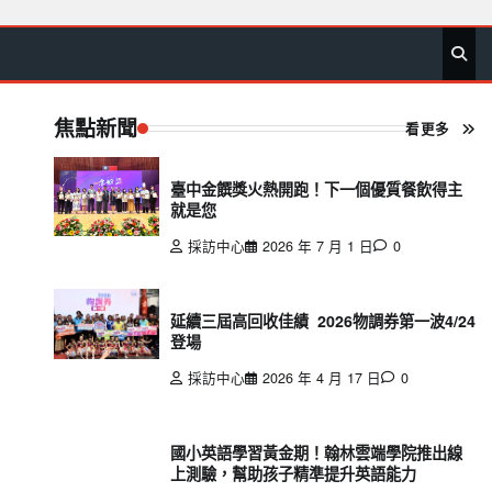
首
要
娛
生
社
文
公
運
旅
政
地
專
頁
聞
樂
活
會
教
益
動
遊
治
方
欄
焦點新聞
看更多
臺中金饌獎火熱開跑！下一個優質餐飲得主
就是您
採訪中心
2026 年 7 月 1 日
0
延續三屆高回收佳績 2026物調券第一波4/24
登場
採訪中心
2026 年 4 月 17 日
0
國小英語學習黃金期！翰林雲端學院推出線
上測驗，幫助孩子精準提升英語能力