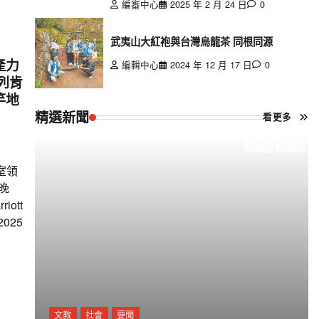
編審中心
2025 年 2 月 24 日
0
武夷山大紅袍與台灣烏龍茶 同根同源
產力
編輯中心
2024 年 12 月 17 日
0
列肯
竿地
精選新聞
看更多
室領
日晚
ott
2025
文教
社會
要聞