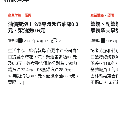
產業財經
要聞
產業財經
要聞
油價雙漲！ 2/2零時起汽油漲0.3
總統、副總
元、柴油漲0.6元
家長輩共享
讀新聞
0
讀新聞
2026 年 4 月 17 日
2026 年
生活中心／綜合報導 台灣中油公司自2
記者范振和∕花
日凌晨零時起，汽、柴油各調漲0.3元
日獲贈總統賴
及0.6元，參考零售價格分別為：92無
茂谷柑118箱
鉛汽油27.4元、95無鉛汽油28.9元、
全體職員工的
98無鉛汽油30.9元、超級柴油26.3元。
雲林縣嘉東合
實際 […]
不絕口。 ▲花