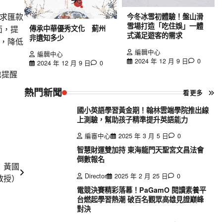
今冬冰雪初體驗！盤山滑
求匯款
雪場打造「吃住娛」一體
傳承中華優秀文化 薊州
面，提
式滿足遊客的需求
非遺知多少
，降低
編輯中心
編輯中心
2024 年 12 月 9 日
0
2024 年 12 月 9 日
0
也提醒
熱門新聞
看更多
國小英語學習黃金期！翰林雲端學院推出線
上測驗，幫助孩子精準提升英語能力
編審中心
2025 年 3 月 5 日
0
智慧財運雙加持 東海龍門天聖宮文昌法會
倒數報名
：黃國
Director
2025 年 2 月 25 日
0
教授）
電競決賽精彩落幕！PaGamO 閱讀素養平
台燃起學習熱潮 破百名觀眾高雄見證巔峰
對決