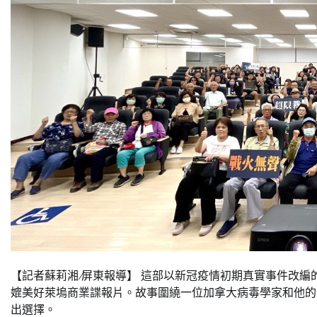
【記者蘇莉湘 ∕屏東報導】 這部以新冠疫情初期真實事件改
媲美好萊塢商業諜報片。故事圍繞一位加拿大病毒學家和他的
出選擇。