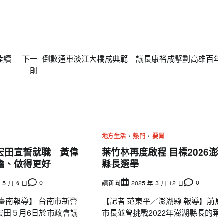
名間高山茶製茶第三代[融合]政和白茶 
立國際新品牌
編輯中心
2024 年 12 月 17 日
0
陸續
下一
倒數通車淡江大橋成典範 議長康裕成擘劃高雄百
則
地方生活
熱門
要聞
宏田宣誓就職 黃偉
葉竹林再度啟程 目標2026
擔、做得更好
縣長選舉
0
讀新聞
0
 5 月 6 日
2025 年 3 月 12 日
臺南報導】 台南市新營
【記者 范東平／澎湖縣 報導】前
宏田５月6日於市政會議
市長並曾挑戰2022年澎湖縣長的