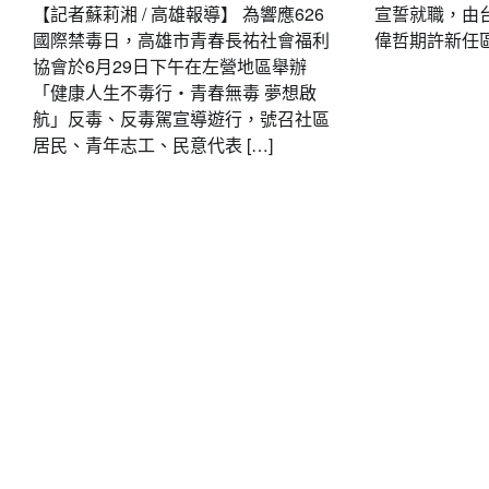
【記者蘇莉湘 / 高雄報導】 為響應626
宣誓就職，由
國際禁毒日，高雄市青春長祐社會福利
偉哲期許新任區長
協會於6月29日下午在左營地區舉辦
「健康人生不毒行・青春無毒 夢想啟
航」反毒、反毒駕宣導遊行，號召社區
居民、青年志工、民意代表 […]