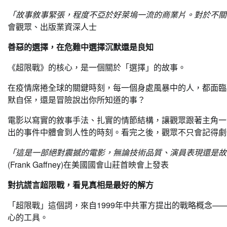
「故事敘事緊張，程度不亞於好萊塢一流的商業片。對於不關
會觀眾、出版業資深人士
善惡的選擇，在危難中選擇
沉默
還是良知
《超限戰》的核心，是一個關於「選擇」的故事。
在疫情席捲全球的關鍵時刻，每一個身處風暴中的人，都面臨
默自保，還是冒險說出你所知道的事？
電影以寫實的敘事手法、扎實的情節結構，讓觀眾跟著主角一
出的事件中體會到人性的時刻。看完之後，觀眾不只會記得劇
「
這是一部絕對震撼的電影，無論技術品質、演員表現還是故
(Frank Gaffney)在美國國會山莊首映會上發表
對抗謊言超限戰，看見真相是最好的解方
「超限戰」這個詞，來自1999年中共軍方提出的戰略概念
心的工具。