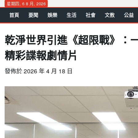
Skip
星期四, 6 8 月, 2026
to
首頁
要聞
娛樂
生活
社會
文教
公益
content
乾淨世界引進《超限戰》：
精彩諜報劇情片
發佈於
2026 年 4 月 18 日