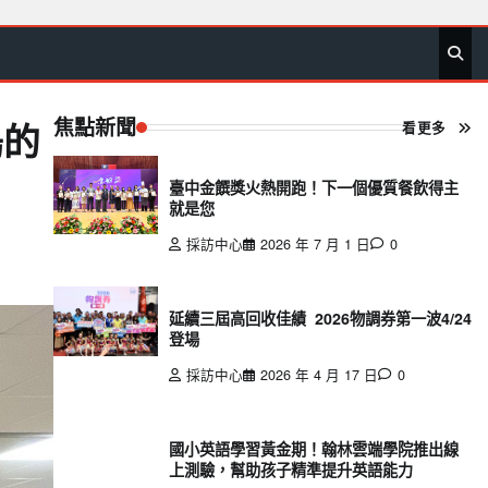
首
要
娛
生
社
文
公
運
旅
政
地
專
頁
聞
樂
活
會
教
益
動
遊
治
方
欄
焦點新聞
看更多
塢的
臺中金饌獎火熱開跑！下一個優質餐飲得主
就是您
採訪中心
2026 年 7 月 1 日
0
延續三屆高回收佳績 2026物調券第一波4/24
登場
採訪中心
2026 年 4 月 17 日
0
國小英語學習黃金期！翰林雲端學院推出線
上測驗，幫助孩子精準提升英語能力