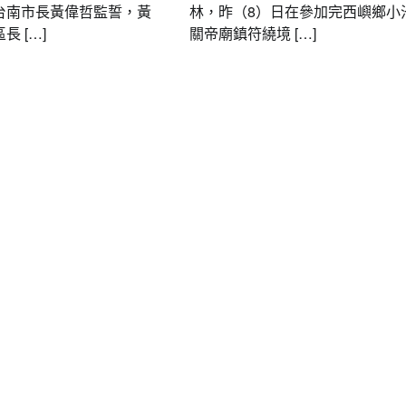
台南市長黃偉哲監誓，黃
林，昨（8）日在參加完西嶼鄉小
 […]
關帝廟鎮符繞境 […]