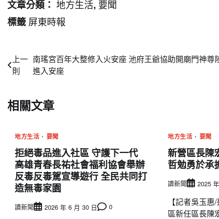
地方生活
要聞
文章分類：
,
屏東時報
標籤
文
上一
南瑤宮百年大整修入火安座 池府王爺協助開廟門神尊
則
進入安座
章
導
相關文章
覽
地方生活
要聞
地方生活
要聞
拒絕毒品進入社區 守護下一代
新營區長陳
高雄青春長祐社會福利協會舉辦
哲勉勇於承
反毒反毒駕宣導遊行 全民共同打
讀新聞
2025 年
造無毒家園
【記者吳玉惠/
讀新聞
0
2026 年 6 月 30 日
區新任區長陳