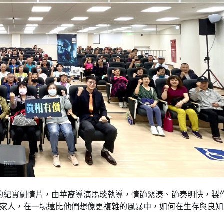
編的紀實劇情片，由華裔導演馬琰執導，情節緊湊、節奏明快，製
家人，在一場遠比他們想像更複雜的風暴中，如何在生存與良知