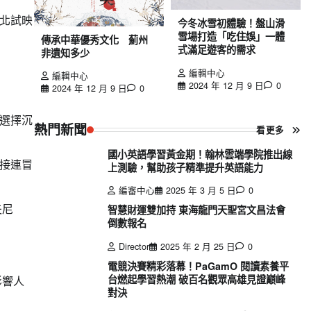
北試映
今冬冰雪初體驗！盤山滑
雪場打造「吃住娛」一體
傳承中華優秀文化 薊州
式滿足遊客的需求
非遺知多少
編輯中心
編輯中心
2024 年 12 月 9 日
0
2024 年 12 月 9 日
0
選擇沉
熱門新聞
看更多
國小英語學習黃金期！翰林雲端學院推出線
接連冒
上測驗，幫助孩子精準提升英語能力
編審中心
2025 年 3 月 5 日
0
夫尼
智慧財運雙加持 東海龍門天聖宮文昌法會
倒數報名
Director
2025 年 2 月 25 日
0
電競決賽精彩落幕！PaGamO 閱讀素養平
台燃起學習熱潮 破百名觀眾高雄見證巔峰
影響人
對決