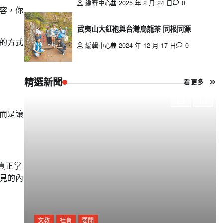
編審中心
2025 年 2 月 24 日
0
容，你
武夷山大紅袍與台灣烏龍茶 同根同源
的方式
編輯中心
2024 年 12 月 17 日
0
精選新聞
看更多
而是讓
真正掌
見的內
文教
社會
要聞