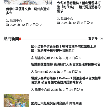
今冬冰雪初體驗！盤山滑雪場打
造「吃住娛」一體式滿足遊客的
傳承中華優秀文化 薊州非遺知
需求
多少
編輯中心
編輯中心
2024 年 12 月 9 日
0
2024 年 12 月 9 日
0
熱門新聞
看更多
國小英語學習黃金期！翰林雲端學院推出線上測
驗，幫助孩子精準提升英語能力
編審中心
2025 年 3 月 5 日
0
智慧財運雙加持 東海龍門天聖宮文昌法會倒數報名
Director
2025 年 2 月 25 日
0
電競決賽精彩落幕！PaGamO 閱讀素養平台燃起學
習熱潮 破百名觀眾高雄見證巔峰對決
編審中心
2025 年 2 月 24 日
0
武夷山大紅袍與台灣烏龍茶 同根同源