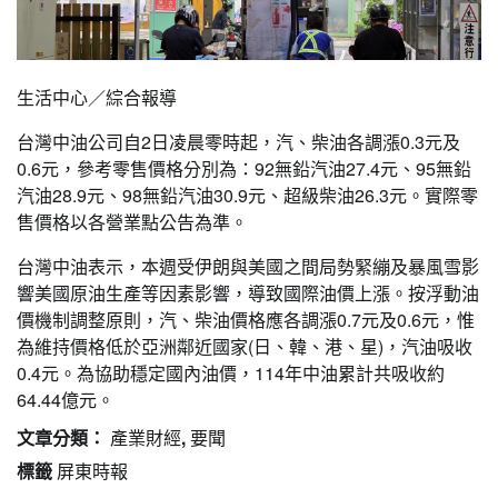
生活中心／綜合報導
台灣中油公司自2日凌晨零時起，汽、柴油各調漲0.3元及
0.6元，參考零售價格分別為：92無鉛汽油27.4元、95無鉛
汽油28.9元、98無鉛汽油30.9元、超級柴油26.3元。實際零
售價格以各營業點公告為準。
台灣中油表示，本週受伊朗與美國之間局勢緊繃及暴風雪影
響美國原油生產等因素影響，導致國際油價上漲。按浮動油
價機制調整原則，汽、柴油價格應各調漲0.7元及0.6元，惟
為維持價格低於亞洲鄰近國家(日、韓、港、星)，汽油吸收
0.4元。為協助穩定國內油價，114年中油累計共吸收約
64.44億元。
文章分類：
產業財經
,
要聞
標籤
屏東時報