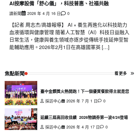
AI按摩設備「舒心儀」，科技普惠、社福共融
讀新聞
2026 年 4 月 16 日
0
【記者 周志杰/高雄報導】 AI × 養生再進化以科技助力
血液循環與健康管理 隨著人工智慧（AI）科技日益融入
日常生活，健康與養生領域亦逐步從傳統手技延伸至智
能輔助應用。2026年2月1日在高雄國軍英 […]
焦點新聞
看更多
臺中金饌獎火熱開跑！下一個優質餐飲得主就是您
採訪中心
2026 年 7 月 1 日
0
延續三屆高回收佳績 2026物調券第一波4/24登場
採訪中心
2026 年 4 月 17 日
0