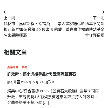
文
上一則
下一則
章
員林市「馬耀新程・幸福飛
素人畫家楊心彤18年不間斷
導
揚」新春揮毫 邀請 20 位書法
的愛 義賣畫作捐助博幼基金
名家親臨揮毫
會守護偏鄉
覽
相關文章
產業財經
要聞
許效舜、蔡小虎攜手星2代 登高流藍寶石
讀新聞
2025 年 5 月 21 日
0
娛樂中心/綜合報導 2025《藍寶石大歌廳》豪華卡司再
升級，重磅揭曉4大彩蛋嘉賓邀來金鐘主持人許效舜、
金曲臺語歌王蔡小虎 […]