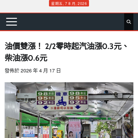
Skip
星期五, 7 8 月, 2026
to
首
要
娛
生
社
文
公
運
旅
政
地
專
content
頁
聞
樂
活
會
教
益
動
遊
治
方
欄
油價雙漲！ 2/2零時起汽油漲0.3元、
柴油漲0.6元
發佈於
2026 年 4 月 17 日