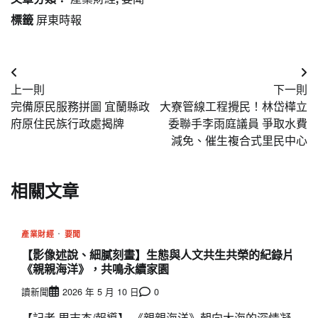
標籤
屏東時報
文
上一則
下一則
章
完備原民服務拼圖 宜蘭縣政
大寮管線工程攪民！林岱樺立
導
府原住民族行政處揭牌
委聯手李雨庭議員 爭取水費
減免、催生複合式里民中心
覽
相關文章
產業財經
要聞
【影像述說、細膩刻畫】生態與人文共生共榮的紀錄片
《親親海洋》，共鳴永續家園
讀新聞
2026 年 5 月 10 日
0
【記者 周志杰/報導】 《親親海洋》朝向大海的深情凝