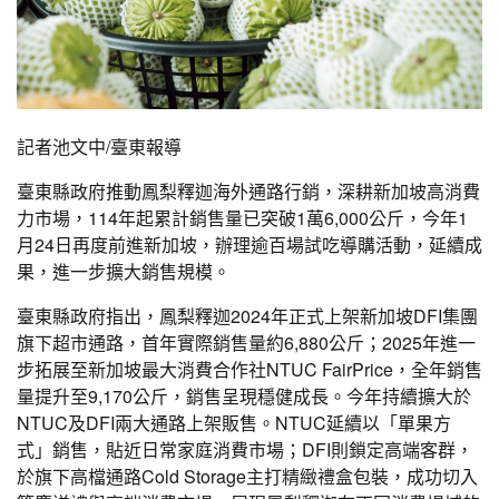
記者池文中/臺東報導
臺東縣政府推動鳳梨釋迦海外通路行銷，深耕新加坡高消費
力市場，114年起累計銷售量已突破1萬6,000公斤，今年1
月24日再度前進新加坡，辦理逾百場試吃導購活動，延續成
果，進一步擴大銷售規模。
臺東縣政府指出，鳳梨釋迦2024年正式上架新加坡DFI集團
旗下超市通路，首年實際銷售量約6,880公斤；2025年進一
步拓展至新加坡最大消費合作社NTUC FairPrice，全年銷售
量提升至9,170公斤，銷售呈現穩健成長。今年持續擴大於
NTUC及DFI兩大通路上架販售。NTUC延續以「單果方
式」銷售，貼近日常家庭消費市場；DFI則鎖定高端客群，
於旗下高檔通路Cold Storage主打精緻禮盒包裝，成功切入