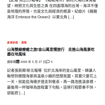
望，映照文化與生態之美 在四面環海的台灣，海洋不僅
是地理的界限，也是文化與經濟的根源。紀錄片《親親
海洋 Embrace the Ocean》以東北角 […]
產業財經
要聞
山海雙線療癒之旅!金山萬里慢旅行 走進山海風景吃
盡在地風味
讀新聞
2026 年 5 月 27 日
0
記者張辰卿/新北報導 位於北海岸的金山萬里，總讓人
聯想到遼闊海景與溫泉小鎮的悠閒氛圍。其實只要花上
一天，就能從海邊步道走到餐桌、再一路泡進溫泉裡，
最後用一杯咖啡為旅程畫下句點。這條行程節奏不快，
卻能把 […]