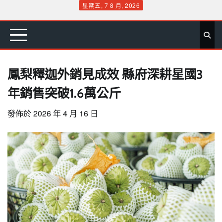
Skip
星期五, 7 8 月, 2026
to
首
要
娛
生
社
文
公
運
旅
政
地
專
content
頁
聞
樂
活
會
教
益
動
遊
治
方
欄
鳳梨釋迦外銷見成效 縣府深耕星國3
年銷售突破1.6萬公斤
發佈於
2026 年 4 月 16 日