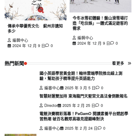
今冬冰雪初體驗！盤山滑雪場打
造「吃住娛」一體式滿足遊客的
傳承中華優秀文化 薊州非遺知
需求
多少
編輯中心
編輯中心
2024 年 12 月 9 日
0
2024 年 12 月 9 日
0
熱門新聞
看更多
國小英語學習黃金期！翰林雲端學院推出線上測
驗，幫助孩子精準提升英語能力
編審中心
2025 年 3 月 5 日
0
智慧財運雙加持 東海龍門天聖宮文昌法會倒數報名
Director
2025 年 2 月 25 日
0
電競決賽精彩落幕！PaGamO 閱讀素養平台燃起學
習熱潮 破百名觀眾高雄見證巔峰對決
編審中心
2025 年 2 月 24 日
0