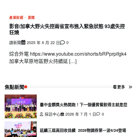
產業財經
要聞
影音/加拿大野火失控兩省宣布進入緊急狀態 93處失控
狂燒
讀新聞
2025 年 6 月 22 日
0
綜合外電 https://www.youtube.com/shorts/bRPprpifgk4
加拿大草原地區野火持續延 […]
焦點新聞
看更多
臺中金饌獎火熱開跑！下一個優質餐飲得主就是您
採訪中心
2026 年 7 月 1 日
0
延續三屆高回收佳績 2026物調券第一波4/24登場