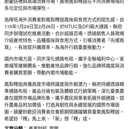
節慶送禮與高端消費市場，展現鳳梨釋迦在不同消費場域的
多元定位與市場彈性。
為降低海外消費者對鳳梨釋迦風味與食用方式的陌生感，自
115年1月24日至2月28日，於NTUC及DFI兩大通路，縣府
同步辦理試吃推廣活動，合計超過百場。透過銷售人員現場
介紹產地特色、品種風味與食用方式，引導消費者「先嚐再
買」，有效提升購買率，為海外行銷重要推動力。
國內市場方面，同步深化通路布局，攜手全聯福利中心、家
樂福等連鎖體系，推動產地品牌行銷，強化品牌辨識度與消
費者購買意願，帶動內需市場動能。
鳳梨釋迦具備高度市場辨識度與外銷潛力，縣府持續透過精
準通路布局、產品分級包裝及體驗式行銷策略，深化臺東農
產在國際市場品牌形象，攜手農民與業者拓展外銷通路，提
升農產品附加價值，打造具韌性與永續發展的國際市場版
圖。饒慶鈴歡迎消費者在春節期間踴躍購買臺東鳳梨釋迦，
希望好「釋」馬上來、「新」想「釋」成。
文章分類：
產業財經
,
要聞