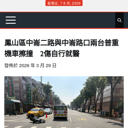
Skip
星期五, 7 8 月, 2026
to
首
要
娛
生
社
文
公
運
旅
政
地
專
content
頁
聞
樂
活
會
教
益
動
遊
治
方
欄
鳳山區中崙二路與中崙路口兩台普重
機車擦撞 2傷自行就醫
發佈於
2026 年 3 月 29 日