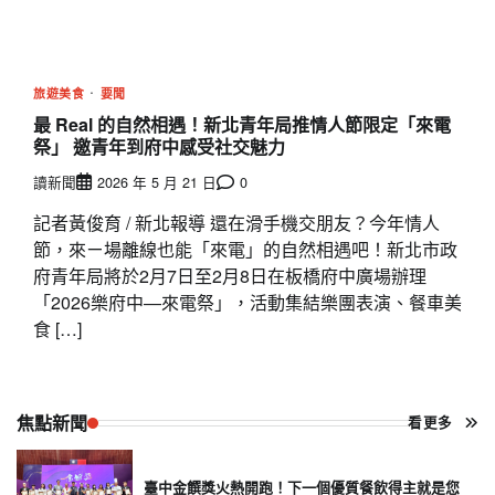
旅遊美食
要聞
最 Real 的自然相遇！新北青年局推情人節限定「來電
祭」 邀青年到府中感受社交魅力
讀新聞
2026 年 5 月 21 日
0
記者黃俊育 / 新北報導 還在滑手機交朋友？今年情人
節，來ㄧ場離線也能「來電」的自然相遇吧！新北市政
府青年局將於2月7日至2月8日在板橋府中廣場辦理
「2026樂府中—來電祭」，活動集結樂團表演、餐車美
食 […]
焦點新聞
看更多
臺中金饌獎火熱開跑！下一個優質餐飲得主就是您