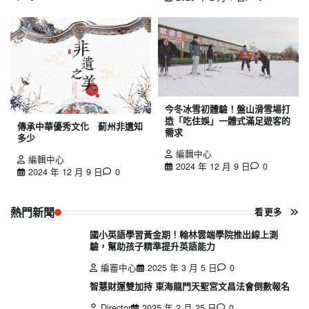
今冬冰雪初體驗！盤山滑雪場打
造「吃住娛」一體式滿足遊客的
傳承中華優秀文化 薊州非遺知
需求
多少
編輯中心
編輯中心
2024 年 12 月 9 日
0
2024 年 12 月 9 日
0
熱門新聞
看更多
國小英語學習黃金期！翰林雲端學院推出線上測
驗，幫助孩子精準提升英語能力
編審中心
2025 年 3 月 5 日
0
智慧財運雙加持 東海龍門天聖宮文昌法會倒數報名
Director
2025 年 2 月 25 日
0