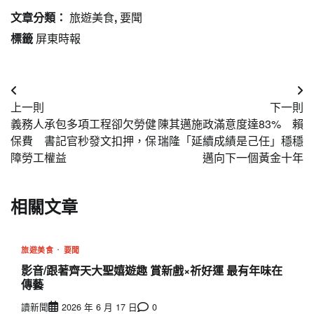
文章分類：
旅遊美食
,
要聞
標籤
屏東時報
文
上一則
下一則
章
義務人承包多項工程卻欠勞健
陳其邁施政滿意度達83% 賴
導
保費 書記官秒發文扣押，保
瑞隆「延續成績是己任」穩穩
障勞工權益
邁向下一個黃金十年
覽
相關文章
旅遊美食
要聞
影音/跟著齊天大聖嬉遊趣 賞新戲×祈好運 最有年味在
傳藝
讀新聞
2026 年 6 月 17 日
0