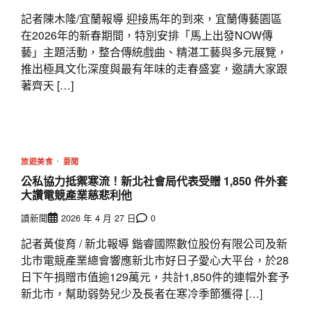
記者陳木隆/宜蘭報導 迎接馬年的到來，宜蘭傳藝園區
在2026年的新春期間，特別安排「馬上出發NOW傳
藝」主題活動，整合傳統戲曲、精湛工藝與多元展覽，
推出極具文化深度與最有年味的走春盛宴，邀請大家跟
著齊天 […]
旅遊美食
要聞
公私協力抵禦寒流！新北社會局代表受贈 1,850 件外套
大讚電競產業慈悲利他
讀新聞
2026 年 4 月 27 日
0
記者黃俊育 / 新北報導 鍇睿國際數位股份有限公司及新
北市電競產業總會響應新北市好日子愛心大平台，於28
日下午捐贈市值逾129萬元，共計1,850件的連帽外套予
新北市，幫助弱勢兒少及長者在寒冷季節獲得 […]