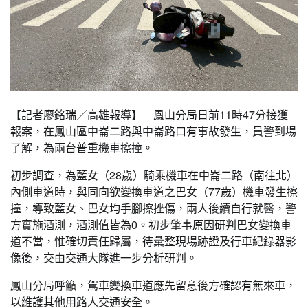
【記者廖銘瑞／高雄報導】 鳳山分局日前11時47分接獲
報案，在鳳山區中崙二路與中崙路口有事故發生，員警到場
了解，為兩台普重機車擦撞。
初步調查，為藍女（28歲）騎乘機車在中崙二路（南往北）
內側車道時，與同向欲變換車道之巴女（77歲）機車發生擦
撞，導致藍女、巴女均手腳擦挫傷，兩人後續自行就醫，警
方實施酒測，酒測值皆為0。初步肇事原因研判巴女變換車
道不當，惟確切責任歸屬，待彙整現場跡證及行車紀錄器影
像後，交由交通大隊進一步分析研判。
鳳山分局呼籲，駕車變換車道應先留意後方確認有無來車，
以維護其他用路人交通安全。