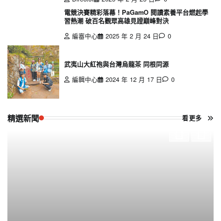
電競決賽精彩落幕！PaGamO 閱讀素養平台燃起學
習熱潮 破百名觀眾高雄見證巔峰對決
編審中心
2025 年 2 月 24 日
0
武夷山大紅袍與台灣烏龍茶 同根同源
編輯中心
2024 年 12 月 17 日
0
精選新聞
看更多