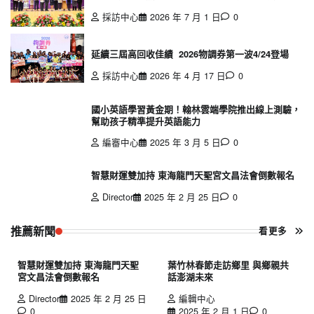
採訪中心
2026 年 7 月 1 日
0
延續三屆高回收佳績 2026物調券第一波4/24登場
採訪中心
2026 年 4 月 17 日
0
國小英語學習黃金期！翰林雲端學院推出線上測驗，
幫助孩子精準提升英語能力
編審中心
2025 年 3 月 5 日
0
智慧財運雙加持 東海龍門天聖宮文昌法會倒數報名
Director
2025 年 2 月 25 日
0
推薦新聞
看更多
智慧財運雙加持 東海龍門天聖
葉竹林春節走訪鄉里 與鄉親共
宮文昌法會倒數報名
話澎湖未來
Director
2025 年 2 月 25 日
編輯中心
0
2025 年 2 月 1 日
0