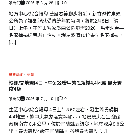
讀新聞
2026 年 3 月 28 日
0
地方中心/綜合報導 農曆春節腳步將近，新竹縣竹東鎮
公所為了讓鄉親感受傳統年節氛圍，將於2月8日（週
日）上午，在竹東客家戲曲公園舉辦2026「馬年迎春—
名家揮毫送春聯」活動。現場邀請10位書法名家揮毫，
[…]
產業財經
要聞
快訊/又地震!4日上午3:52發生芮氏規模4.4地震 最大震
度4級
讀新聞
2026 年 7 月 19 日
0
生活中心/綜合報導 4日上午3:52左右，發生芮氏規模
4.4地震，據中央氣象署資料顯示，地震震央在宜蘭縣
政府南方 3.4 公里，位於宜蘭縣五結鄉，地震深度8.8公
里，最大震度4級在宜蘭縣。 各地最大震度 […]