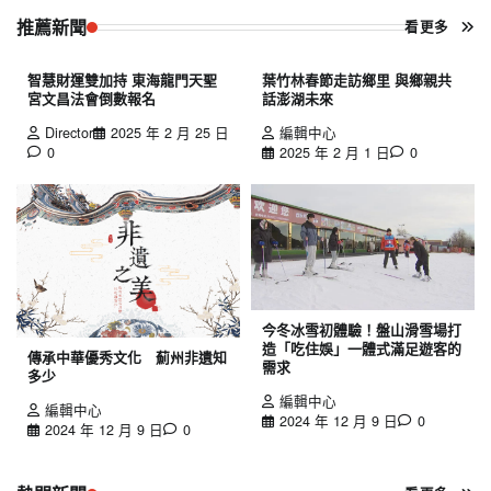
推薦新聞
看更多
智慧財運雙加持 東海龍門天聖
葉竹林春節走訪鄉里 與鄉親共
宮文昌法會倒數報名
話澎湖未來
Director
2025 年 2 月 25 日
編輯中心
0
2025 年 2 月 1 日
0
今冬冰雪初體驗！盤山滑雪場打
造「吃住娛」一體式滿足遊客的
傳承中華優秀文化 薊州非遺知
需求
多少
編輯中心
編輯中心
2024 年 12 月 9 日
0
2024 年 12 月 9 日
0