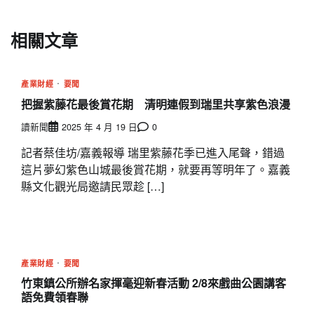
覽
相關文章
產業財經
要聞
把握紫藤花最後賞花期 清明連假到瑞里共享紫色浪漫
讀新聞
2025 年 4 月 19 日
0
記者蔡佳坊/嘉義報導 瑞里紫藤花季已進入尾聲，錯過
這片夢幻紫色山城最後賞花期，就要再等明年了。嘉義
縣文化觀光局邀請民眾趁 […]
產業財經
要聞
竹東鎮公所辦名家揮毫迎新春活動 2/8來戲曲公園講客
語免費領春聯