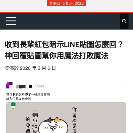
Skip
星期四, 6 8 月, 2026
to
首
要
娛
生
社
文
公
運
旅
政
地
專
content
頁
聞
樂
活
會
教
益
動
遊
治
方
欄
收到長輩紅包暗示LINE貼圖怎麼回？
神回覆貼圖幫你用魔法打敗魔法
發佈於
2026 年 3 月 6 日