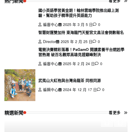
熱門新聞
看更多
國小英語學習黃金期！翰林雲端學院推出線上測
驗，幫助孩子精準提升英語能力
編審中心
2025 年 3 月 5 日
0
智慧財運雙加持 東海龍門天聖宮文昌法會倒數報名
Director
2025 年 2 月 25 日
0
電競決賽精彩落幕！PaGamO 閱讀素養平台燃起學
習熱潮 破百名觀眾高雄見證巔峰對決
編審中心
2025 年 2 月 24 日
0
武夷山大紅袍與台灣烏龍茶 同根同源
編輯中心
2024 年 12 月 17 日
0
精選新聞
看更多