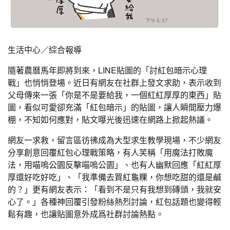
生活中心／綜合報導
隨著農曆馬年即將到來，LINE貼圖的「討紅包暗示心理
戰」也悄悄登場。近日有網友在社群上發文求助，表示收到
父母傳來一張「你是不是要給我，一個紅紅厚厚的東西」貼
圖，看似可愛卻充滿「紅包暗示」的貼圖，讓人瞬間壓力爆
棚，不知如何應對，貼文曝光後迅速在網路上掀起熱議。
網友一求救，留言區彷彿成為大型求生教學現場，不少網友
分享創意回覆紅包心理戰策略，有人笑稱「用魔法打敗魔
法，用喵嗚公園反擊喵嗚公園」、也有人幽默回應「紅紅厚
厚還好吃好吃」、「我準備去買紅龜粿，你想吃甜的還是鹹
的？」更有網友表示：「看到不是只有我想到磚頭，我就安
心了。」各種神回覆引發粉絲熱烈討論，紅包話題也變得輕
鬆有趣，也讓貼圖意外成爲社群討論熱點。