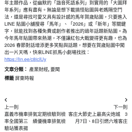
年主題作品，從幽默的「諧音死語系列」到實用的「大圖拜
年系列」應有盡有。無論是想下載搞怪貼圖與老媽隔空鬥
法，還是尋找可愛又具有設計感的馬年賀歲貼圖，只要進入
LINE 貼圖小舖搜尋「馬年」、「2026」或「新年」等關鍵
字，就能找到各種免費或創作者推出的過年話題新貼圖。為
今年馬年貼圖帶來熱潮，不僅讓紅包大戰變得更有趣，也為
2026 春節對話增添更多笑點與話題，想要在賀歲貼圖中闖
出一片天嗎，快來LINE抓馬小劇場找找：
https://lin.ee/c8icIUy
文章分類：
產業財經
,
要聞
標籤
屏東時報
文
上一則
下一則
章
嘉義市機車排氣定期檢驗到檢
客庄大節史上最高尖炮城 3
導
率全國第三 績優機車排氣檢
月7日、8日引燃六堆客庄
驗站獲表揚