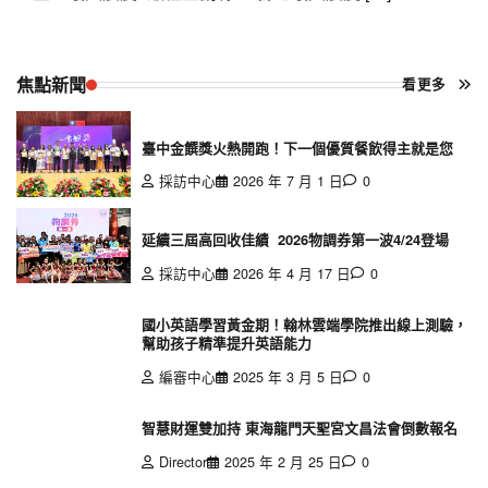
焦點新聞
看更多
臺中金饌獎火熱開跑！下一個優質餐飲得主就是您
採訪中心
2026 年 7 月 1 日
0
延續三屆高回收佳績 2026物調券第一波4/24登場
採訪中心
2026 年 4 月 17 日
0
國小英語學習黃金期！翰林雲端學院推出線上測驗，
幫助孩子精準提升英語能力
編審中心
2025 年 3 月 5 日
0
智慧財運雙加持 東海龍門天聖宮文昌法會倒數報名
Director
2025 年 2 月 25 日
0