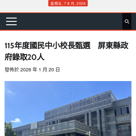
Skip
星期五, 7 8 月, 2026
to
首
要
娛
生
社
文
公
運
旅
政
地
專
content
頁
聞
樂
活
會
教
益
動
遊
治
方
欄
115年度國民中小校長甄選 屏東縣政
府錄取20人
發佈於
2026 年 1 月 20 日