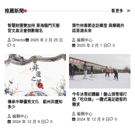
推薦新聞
看更多
智慧財運雙加持 東海龍門天聖
葉竹林春節走訪鄉里 與鄉親共
宮文昌法會倒數報名
話澎湖未來
Director
2025 年 2 月 25 日
編輯中心
0
2025 年 2 月 1 日
0
今冬冰雪初體驗！盤山滑雪場打
造「吃住娛」一體式滿足遊客的
傳承中華優秀文化 薊州非遺知
需求
多少
編輯中心
編輯中心
2024 年 12 月 9 日
0
2024 年 12 月 9 日
0