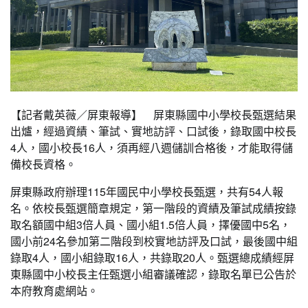
【記者戴英薇／屏東報導】 屏東縣國中小學校長甄選結果
出爐，經過資績、筆試、實地訪評、口試後，錄取國中校長
4人，國小校長16人，須再經八週儲訓合格後，才能取得儲
備校長資格。
屏東縣政府辦理115年國民中小學校長甄選，共有54人報
名。依校長甄選簡章規定，第一階段的資績及筆試成績按錄
取名額國中組3倍人員、國小組1.5倍人員，擇優國中5名，
國小前24名參加第二階段到校實地訪評及口試，最後國中組
錄取4人，國小組錄取16人，共錄取20人。甄選總成績經屏
東縣國中小校長主任甄選小組審議確認，錄取名單已公告於
本府教育處網站。