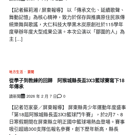
【記者蘇莉湘 / 屏東報導】 以「傳承文化、延續歌聲、
舞動記憶」為核心精神，致力於保存與推廣原住民族傳
統樂舞與歌謠，大仁科技大學黑木炭原創社於115學年
度舉辦年度大型成果公演。本次公演以「鄒圍的人」為
主 […]
地方生活
要聞
從學子到教練的回歸 阿猴城縣長盃3X3籃球賽寫下18
年傳承
讀新聞
2026 年 2 月 7 日
0
【記者范家豪／屏東報導】 屏東縣青少年運動年度盛事
「第18屆阿猴城縣長盃3X3籃球鬥牛賽」，於2月7、8
日寒假期間在屏東縣立明正國中籃球場熱血登場。賽事
吸引超過300支隊伍報名參賽，創下歷年新高，縣長