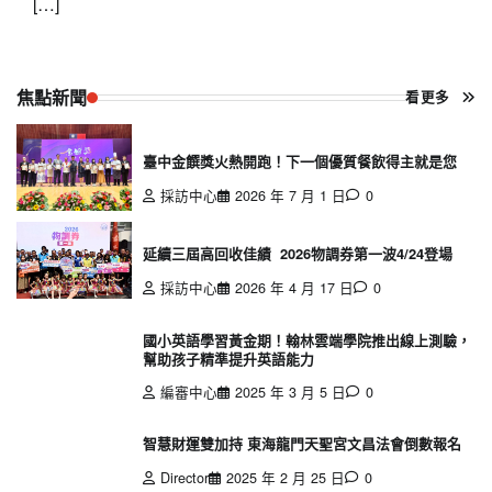
[…]
焦點新聞
看更多
臺中金饌獎火熱開跑！下一個優質餐飲得主就是您
採訪中心
2026 年 7 月 1 日
0
延續三屆高回收佳績 2026物調券第一波4/24登場
採訪中心
2026 年 4 月 17 日
0
國小英語學習黃金期！翰林雲端學院推出線上測驗，
幫助孩子精準提升英語能力
編審中心
2025 年 3 月 5 日
0
智慧財運雙加持 東海龍門天聖宮文昌法會倒數報名
Director
2025 年 2 月 25 日
0