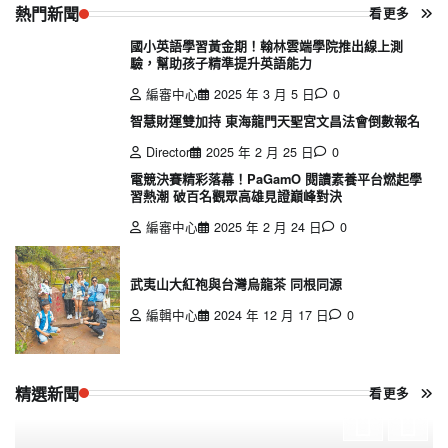
熱門新聞
看更多
國小英語學習黃金期！翰林雲端學院推出線上測
驗，幫助孩子精準提升英語能力
編審中心
2025 年 3 月 5 日
0
智慧財運雙加持 東海龍門天聖宮文昌法會倒數報名
Director
2025 年 2 月 25 日
0
電競決賽精彩落幕！PaGamO 閱讀素養平台燃起學
習熱潮 破百名觀眾高雄見證巔峰對決
編審中心
2025 年 2 月 24 日
0
武夷山大紅袍與台灣烏龍茶 同根同源
編輯中心
2024 年 12 月 17 日
0
精選新聞
看更多