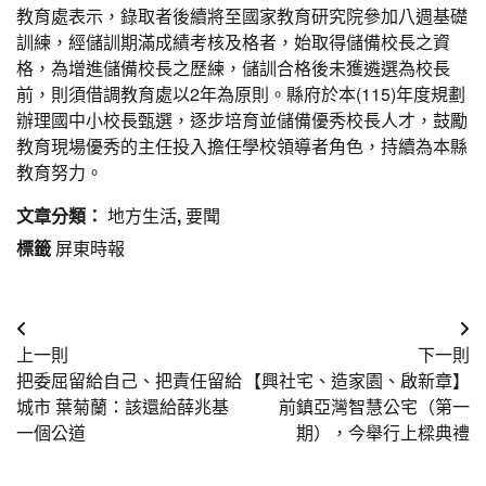
教育處表示，錄取者後續將至國家教育研究院參加八週基礎
訓練，經儲訓期滿成績考核及格者，始取得儲備校長之資
格，為增進儲備校長之歷練，儲訓合格後未獲遴選為校長
前，則須借調教育處以2年為原則。縣府於本(115)年度規劃
辦理國中小校長甄選，逐步培育並儲備優秀校長人才，鼓勵
教育現場優秀的主任投入擔任學校領導者角色，持續為本縣
教育努力。
文章分類：
地方生活
,
要聞
標籤
屏東時報
文
上一則
下一則
章
把委屈留給自己、把責任留給
【興社宅、造家園、啟新章】
導
城市 葉菊蘭：該還給薛兆基
前鎮亞灣智慧公宅（第一
一個公道
期），今舉行上樑典禮
覽