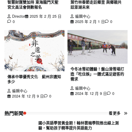
智慧財運雙加持 東海龍門天聖
葉竹林春節走訪鄉里 與鄉親共
宮文昌法會倒數報名
話澎湖未來
Director
2025 年 2 月 25 日
編輯中心
0
2025 年 2 月 1 日
0
今冬冰雪初體驗！盤山滑雪場打
造「吃住娛」一體式滿足遊客的
傳承中華優秀文化 薊州非遺知
需求
多少
編輯中心
編輯中心
2024 年 12 月 9 日
0
2024 年 12 月 9 日
0
熱門新聞
看更多
國小英語學習黃金期！翰林雲端學院推出線上測
驗，幫助孩子精準提升英語能力