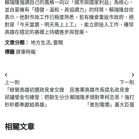
賴瑞隆強調自己的風格一向以「城市與國家利益」為核心，
並自豪擁有「穩健、溫和、具協調力」的特質。賴瑞隆自信
表示，他對市政工作已極度熟悉，若有機會重返市政府，絕
對是「今天當選、明天馬上上工」，能立即投入工作，確保
高雄在穩定的基礎上持續進步與發展。
文章分類：
地方生活
,
要聞
標籤
屏東時報
文
上一則
下一則
章
「綠營高雄初選政見會交鋒
民進黨高雄市長提名政見會
導
邱議瑩金句連發：把餘生分分
賴瑞隆矛頭對準柯志恩！強打
秒秒都奉獻給高雄」
「差別電價」蓋大巨蛋
覽
相關文章