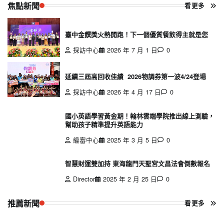
焦點新聞
看更多
臺中金饌獎火熱開跑！下一個優質餐飲得主就是您
採訪中心
2026 年 7 月 1 日
0
延續三屆高回收佳績 2026物調券第一波4/24登場
採訪中心
2026 年 4 月 17 日
0
國小英語學習黃金期！翰林雲端學院推出線上測驗，
幫助孩子精準提升英語能力
編審中心
2025 年 3 月 5 日
0
智慧財運雙加持 東海龍門天聖宮文昌法會倒數報名
Director
2025 年 2 月 25 日
0
推薦新聞
看更多