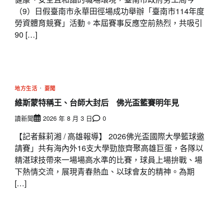
（9）日假臺南市永華田徑場成功舉辦「臺南市114年度
勞資體育競賽」活動。本屆賽事反應空前熱烈，共吸引
90 […]
地方生活
要聞
維斯蒙特稱王、台師大封后 佛光盃籃賽明年見
讀新聞
2026 年 8 月 3 日
0
【記者蘇莉湘 / 高雄報導】 2026佛光盃國際大學籃球邀
請賽」共有海內外16支大學勁旅齊聚高雄巨蛋，各隊以
精湛球技帶來一場場高水準的比賽，球員上場拚戰、場
下熱情交流，展現青春熱血、以球會友的精神。為期
[…]