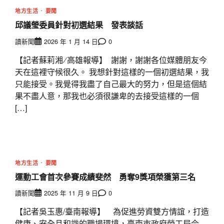
地方生活
要聞
邱議瑩委員針對初選結果 發表談話
讀新聞
2026 年 1 月 14 日
0
【記者蘇莉湘 ∕ 高雄報導】 謝謝，謝謝各位媒體朋友今
天在這裡守候很久。 我想針對這樣的一個初選結果，我
只能接受。我覺得我盡了自己最大的努力，但是這個結
果不盡人意，那我也必須很謙卑的去接受這樣的一個
[…]
地方生活
要聞
運動工會首次參賽成績斐然 勇奪9獎項榮獲第三名
讀新聞
2025 年 11 月 9 日
0
【記者吳玉惠/臺南報導】 為促進勞資雙方情誼，打造
健康、安全且和諧的職場環境，臺南市政府勞工局今