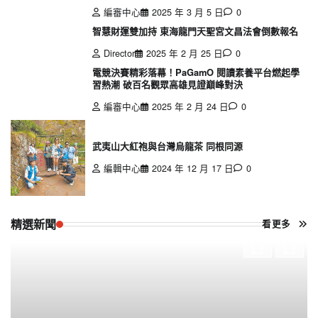
編審中心
2025 年 3 月 5 日
0
智慧財運雙加持 東海龍門天聖宮文昌法會倒數報名
Director
2025 年 2 月 25 日
0
電競決賽精彩落幕！PaGamO 閱讀素養平台燃起學
習熱潮 破百名觀眾高雄見證巔峰對決
編審中心
2025 年 2 月 24 日
0
武夷山大紅袍與台灣烏龍茶 同根同源
編輯中心
2024 年 12 月 17 日
0
精選新聞
看更多