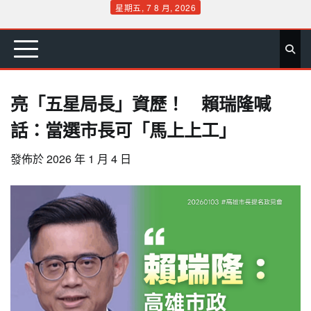
Skip
星期五, 7 8 月, 2026
to
首
要
娛
生
社
文
公
運
旅
政
地
專
content
頁
聞
樂
活
會
教
益
動
遊
治
方
欄
亮「五星局長」資歷！ 賴瑞隆喊
話：當選市長可「馬上上工」
發佈於
2026 年 1 月 4 日