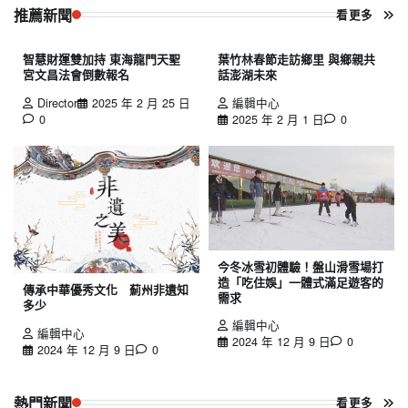
推薦新聞
看更多
智慧財運雙加持 東海龍門天聖
葉竹林春節走訪鄉里 與鄉親共
宮文昌法會倒數報名
話澎湖未來
Director
2025 年 2 月 25 日
編輯中心
0
2025 年 2 月 1 日
0
今冬冰雪初體驗！盤山滑雪場打
造「吃住娛」一體式滿足遊客的
傳承中華優秀文化 薊州非遺知
需求
多少
編輯中心
編輯中心
2024 年 12 月 9 日
0
2024 年 12 月 9 日
0
熱門新聞
看更多