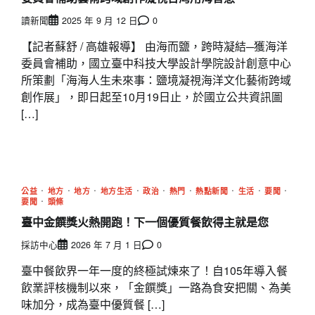
讀新聞
2025 年 9 月 12 日
0
【記者蘇舒 / 高雄報導】 由海而鹽，跨時凝結─獲海洋
委員會補助，國立臺中科技大學設計學院設計創意中心
所策劃「海海人生未來事：鹽境凝視海洋文化藝術跨域
創作展」，即日起至10月19日止，於國立公共資訊圖
[…]
公益
地方
地方
地方生活
政治
熱門
熱點新聞
生活
要聞
要聞
頭條
臺中金饌獎火熱開跑！下一個優質餐飲得主就是您
採訪中心
2026 年 7 月 1 日
0
臺中餐飲界一年一度的終極試煉來了！自105年導入餐
飲業評核機制以來，「金饌獎」一路為食安把關、為美
味加分，成為臺中優質餐 […]