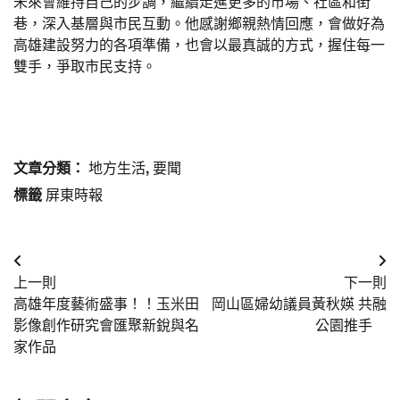
未來會維持自己的步調，繼續走進更多的市場、社區和街
巷，深入基層與市民互動。他感謝鄉親熱情回應，會做好為
高雄建設努力的各項準備，也會以最真誠的方式，握住每一
雙手，爭取市民支持。
文章分類：
地方生活
,
要聞
標籤
屏東時報
文
上一則
下一則
章
高雄年度藝術盛事！！玉米田
岡山區婦幼議員黃秋媖 共融
導
影像創作研究會匯聚新銳與名
公園推手
家作品
覽