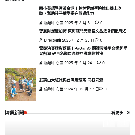
國小英語學習黃金期！翰林雲端學院推出線上測
驗，幫助孩子精準提升英語能力
編審中心
2025 年 3 月 5 日
0
智慧財運雙加持 東海龍門天聖宮文昌法會倒數報名
Director
2025 年 2 月 25 日
0
電競決賽精彩落幕！PaGamO 閱讀素養平台燃起學
習熱潮 破百名觀眾高雄見證巔峰對決
編審中心
2025 年 2 月 24 日
0
武夷山大紅袍與台灣烏龍茶 同根同源
編輯中心
2024 年 12 月 17 日
0
精選新聞
看更多