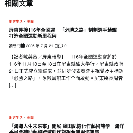
相關文章
地方生活
要聞
屏東迎接116年全國運 「必勝之路」刻劃選手榮耀
打造全國運動新里程碑
讀新聞
2026 年 7 月 21 日
0
【記者戴英薇／屏東報導】 116年全國運動會將於
116年11月13日至18日在屏東縣盛大舉行，屏東縣政府
21日正式成立籌備處，並同步發表賽會主視覺及主標語
「必勝之路」，象徵籌辦工作全面啟動。屏東縣長周春
[…]
地方生活
要聞
「海海人生未來事」開展 鹽田記憶化作藝術詩學 海洋
委員會補助藝術跨域創作凝視台灣用海智慧