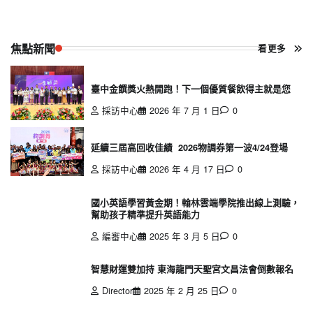
焦點新聞
看更多
臺中金饌獎火熱開跑！下一個優質餐飲得主就是您
採訪中心
2026 年 7 月 1 日
0
延續三屆高回收佳績 2026物調券第一波4/24登場
採訪中心
2026 年 4 月 17 日
0
國小英語學習黃金期！翰林雲端學院推出線上測驗，
幫助孩子精準提升英語能力
編審中心
2025 年 3 月 5 日
0
智慧財運雙加持 東海龍門天聖宮文昌法會倒數報名
Director
2025 年 2 月 25 日
0