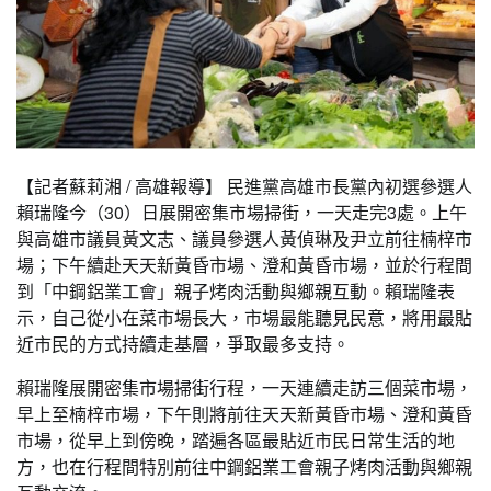
【記者蘇莉湘 / 高雄報導】 民進黨高雄市長黨內初選參選人
賴瑞隆今（30）日展開密集市場掃街，一天走完3處。上午
與高雄市議員黃文志、議員參選人黃偵琳及尹立前往楠梓市
場；下午續赴天天新黃昏市場、澄和黃昏市場，並於行程間
到「中鋼鋁業工會」親子烤肉活動與鄉親互動。賴瑞隆表
示，自己從小在菜市場長大，市場最能聽見民意，將用最貼
近市民的方式持續走基層，爭取最多支持。
賴瑞隆展開密集市場掃街行程，一天連續走訪三個菜市場，
早上至楠梓市場，下午則將前往天天新黃昏市場、澄和黃昏
市場，從早上到傍晚，踏遍各區最貼近市民日常生活的地
方，也在行程間特別前往中鋼鋁業工會親子烤肉活動與鄉親