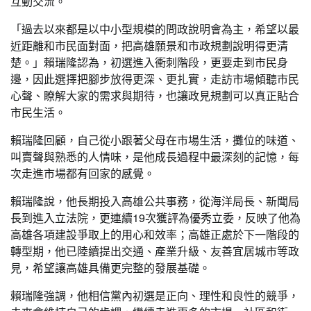
互動交流。
「過去以來都是以中小型規模的問政說明會為主，希望以最
近距離和市民面對面，把高雄願景和市政規劃說明得更清
楚。」賴瑞隆認為，初選進入衝刺階段，更要走到市民身
邊，因此選擇把腳步放得更深、更扎實，走訪市場傾聽市民
心聲、瞭解大家的需求與期待，也讓政見規劃可以真正貼合
市民生活。
賴瑞隆回顧，自己從小跟著父母在市場生活，攤位的味道、
叫賣聲與熟悉的人情味，是他成長過程中最深刻的記憶，每
次走進市場都有回家的感覺。
賴瑞隆說，他長期投入高雄公共事務，從海洋局長、新聞局
長到進入立法院，更連續19次獲評為優秀立委，反映了他為
高雄各項建設爭取上的用心和效率；高雄正處於下一階段的
轉型期，他已陸續提出交通、產業升級、友善宜居城市等政
見，希望讓高雄具備更完整的發展基礎。
賴瑞隆強調，他相信黨內初選是正向、理性和良性的競爭，