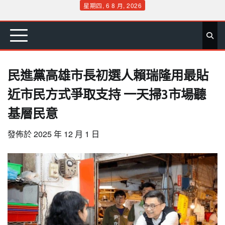
Skip
星期四, 6 8 月, 2026
to
首
要
娛
生
社
文
公
運
旅
政
地
專
content
頁
聞
樂
活
會
教
益
動
遊
治
方
欄
民進黨高雄市長初選人賴瑞隆用最貼
近市民方式爭取支持 一天掃3市場聽
基層民意
發佈於
2025 年 12 月 1 日