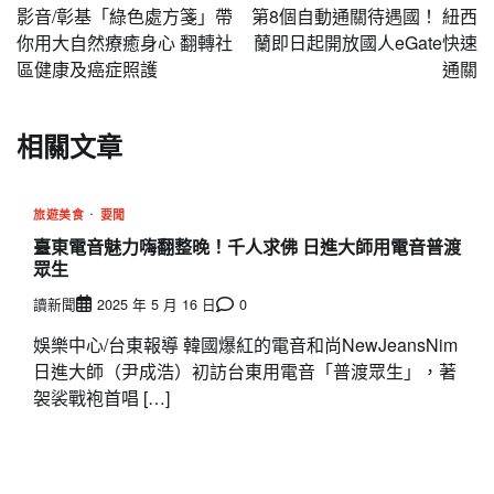
章
影音/彰基「綠色處方箋」帶
第8個自動通關待遇國！ 紐西
導
你用大自然療癒身心 翻轉社
蘭即日起開放國人eGate快速
區健康及癌症照護
通關
覽
相關文章
旅遊美食
要聞
臺東電音魅力嗨翻整晚！千人求佛 日進大師用電音普渡
眾生
讀新聞
2025 年 5 月 16 日
0
娛樂中心/台東報導 韓國爆紅的電音和尚NewJeansNim
日進大師（尹成浩）初訪台東用電音「普渡眾生」，著
袈裟戰袍首唱 […]