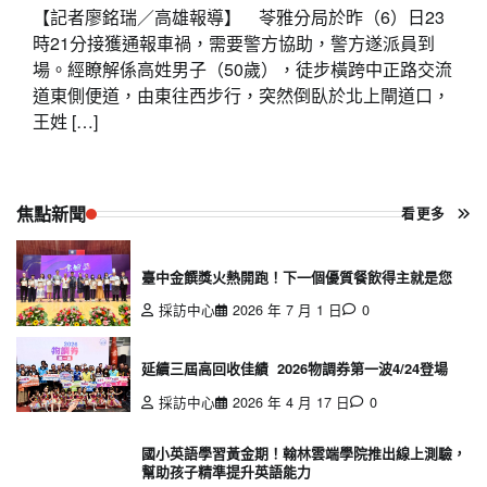
【記者廖銘瑞／高雄報導】 苓雅分局於昨（6）日23
時21分接獲通報車禍，需要警方協助，警方遂派員到
場。經瞭解係高姓男子（50歲），徒步橫跨中正路交流
道東側便道，由東往西步行，突然倒臥於北上閘道口，
王姓 […]
焦點新聞
看更多
臺中金饌獎火熱開跑！下一個優質餐飲得主就是您
採訪中心
2026 年 7 月 1 日
0
延續三屆高回收佳績 2026物調券第一波4/24登場
採訪中心
2026 年 4 月 17 日
0
國小英語學習黃金期！翰林雲端學院推出線上測驗，
幫助孩子精準提升英語能力