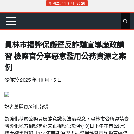
Skip
星期二, 11 8 月, 2026
to
首
要
娛
生
社
文
公
運
旅
政
地
專
content
頁
聞
樂
活
會
教
益
動
遊
治
方
欄
員林市揭弊保護暨反詐騙宣導廉政講
習 檢察官分享惡意濫用公務資源之案
例
發佈於
2025 年 10 月 15 日
記者蕭麗鳳/彰化報導
為強化基層公務員廉能意識與法治觀念，員林市公所邀請臺
灣彰化地方檢察署鄭文正檢察官於今(13)日下午在市公所3
樓大禮堂舉辦「114年廉能治理與揭弊保護暨反詐騙宣導講