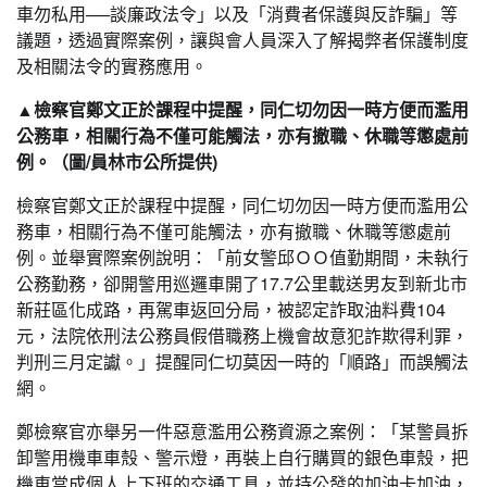
車勿私用──談廉政法令」以及「消費者保護與反詐騙」等
議題，透過實際案例，讓與會人員深入了解揭弊者保護制度
及相關法令的實務應用。
▲檢察官鄭文正於課程中提醒，同仁切勿因一時方便而濫用
公務車，相關行為不僅可能觸法，亦有撤職、休職等懲處前
例。（圖/員林市公所提供)
檢察官鄭文正於課程中提醒，同仁切勿因一時方便而濫用公
務車，相關行為不僅可能觸法，亦有撤職、休職等懲處前
例。並舉實際案例說明：「前女警邱ＯＯ值勤期間，未執行
公務勤務，卻開警用巡邏車開了17.7公里載送男友到新北市
新莊區化成路，再駕車返回分局，被認定詐取油料費104
元，法院依刑法公務員假借職務上機會故意犯詐欺得利罪，
判刑三月定讞。」提醒同仁切莫因一時的「順路」而誤觸法
網。
鄭檢察官亦舉另一件惡意濫用公務資源之案例：「某警員拆
卸警用機車車殼、警示燈，再裝上自行購買的銀色車殼，把
機車當成個人上下班的交通工具，並持公發的加油卡加油，