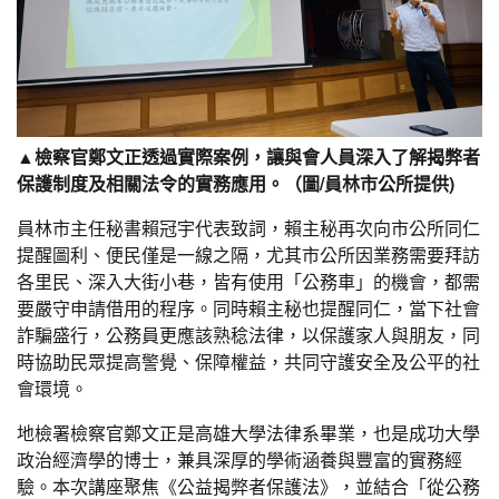
▲檢察官鄭文正透過實際案例，讓與會人員深入了解揭弊者
保護制度及相關法令的實務應用。（圖/員林市公所提供)
員林市主任秘書賴冠宇代表致詞，賴主秘再次向市公所同仁
提醒圖利、便民僅是一線之隔，尤其市公所因業務需要拜訪
各里民、深入大街小巷，皆有使用「公務車」的機會，都需
要嚴守申請借用的程序。同時賴主秘也提醒同仁，當下社會
詐騙盛行，公務員更應該熟稔法律，以保護家人與朋友，同
時協助民眾提高警覺、保障權益，共同守護安全及公平的社
會環境。
地檢署檢察官鄭文正是高雄大學法律系畢業，也是成功大學
政治經濟學的博士，兼具深厚的學術涵養與豐富的實務經
驗。本次講座聚焦《公益揭弊者保護法》，並結合「從公務