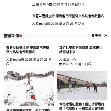
編審中心
2025 年 3 月 5 日
0
智慧財運雙加持 東海龍門天聖宮文昌法會倒數報名
Director
2025 年 2 月 25 日
0
推薦新聞
看更多
智慧財運雙加持 東海龍門天聖
葉竹林春節走訪鄉里 與鄉親共
宮文昌法會倒數報名
話澎湖未來
Director
2025 年 2 月 25 日
編輯中心
0
2025 年 2 月 1 日
0
今冬冰雪初體驗！盤山滑雪場打
造「吃住娛」一體式滿足遊客的
傳承中華優秀文化 薊州非遺知