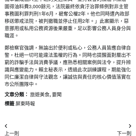
圖得油料費3,000餘元，法院最終依貪汙治罪條例對非主管
事務圖利罪判刑1年6月，褫奪公權2年。他也同時遭內政部
移送懲戒法院，被判撤職並停止任用2年。」此案顯示，惡
意挪用或私用公務資源後果嚴重，足以影響公務人員身分與
職涯。
鄭檢察官強調，無論出於便利或私心，公務人員皆應自律自
警，杜絕一切可能違法濫權的行為。同時也提醒面對層出不
窮的詐騙手法與消費爭議，應熟悉相關案例與法令，提升辨
識與應變能力。賴主秘表示，透過此次訓練課程，期能強化
同仁廉潔自律與守法觀念，讓誠信與責任的核心價值落實在
市公所團隊中。
文章分類：
旅遊美食
,
要聞
標籤
屏東時報
文
上一則
下一則