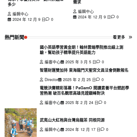
需求
多少
編輯中心
編輯中心
2024 年 12 月 9 日
0
2024 年 12 月 9 日
0
熱門新聞
看更多
國小英語學習黃金期！翰林雲端學院推出線上測
驗，幫助孩子精準提升英語能力
編審中心
2025 年 3 月 5 日
0
智慧財運雙加持 東海龍門天聖宮文昌法會倒數報名
Director
2025 年 2 月 25 日
0
電競決賽精彩落幕！PaGamO 閱讀素養平台燃起學
習熱潮 破百名觀眾高雄見證巔峰對決
編審中心
2025 年 2 月 24 日
0
武夷山大紅袍與台灣烏龍茶 同根同源
編輯中心
2024 年 12 月 17 日
0