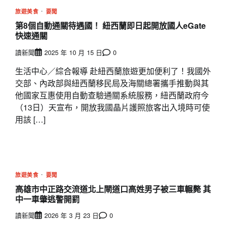
旅遊美食
要聞
第8個自動通關待遇國！ 紐西蘭即日起開放國人eGate
快速通關
讀新聞
2025 年 10 月 15 日
0
生活中心／綜合報導 赴紐西蘭旅遊更加便利了！我國外
交部、內政部與紐西蘭移民局及海關總署攜手推動與其
他國家互惠使用自動查驗通關系統服務，紐西蘭政府今
（13日）天宣布，開放我國晶片護照旅客出入境時可使
用該 […]
旅遊美食
要聞
高雄市中正路交流道北上閘道口高姓男子被三車輾斃 其
中一車肇逃警開罰
讀新聞
2026 年 3 月 23 日
0