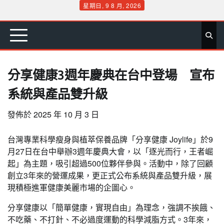
Skip
星期日, 9 8 月, 2026
to
首
要
娛
生
社
文
公
運
旅
政
地
專
content
頁
聞
樂
活
會
教
益
動
遊
治
方
欄
分享健康3週年慶典在台中登場 宣布
系統與產品雙升級
發佈於
2025 年 10 月 3 日
台灣專業科學瘦身與植萃保養品牌「分享健康 Joylife」於9
月27日在台中舉辦3週年慶典大會，以「逐光而行，王者崛
起」為主題，吸引超過500位夥伴參與。活動中，除了回顧
創立3年來的營運成果，更正式公布系統與產品雙升級，展
現積極進軍健康美麗市場的企圖心。
分享健康以「簡單健康，實現自由」為理念，強調不挨餓、
不吃藥、不打針、不必過度運動的科學減脂方式。3年來，