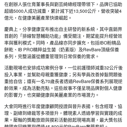
在創辦人張仕育董事長與劉芸綺總經理帶領下，品牌已協助
超過5000人成功減重，累計減下近13,500公斤，營收突破4
億元，在健康美麗產業快速崛起。
慶典上，分享健康宣布推出自主研發的新系統，其中直銷界
首創的「排線智慧輔助功能」備受關注，期望能提升經營效
率與獲利模式。同時，產品線亦同步擴充，包括IBO粉精品
餅乾、IB PRO精粹益生菌（奶素版）及RevBare頂級保養
系列，完整涵蓋從體重管理到日常保養的需求。
活動現場也安排成功案例分享，一位前護理師減重32公斤後
投入事業，並幫助母親重獲健康；另有學員改善掉髮問題後
重拾自信；還有一名70歲長者透過RevBare保養系列展現逆
齡效果，成為活動亮點。這些故事不僅呈現品牌對個人健康
的影響力，也突顯健康與美麗產業的市場潛力。
大會同時進行年度健康顧問授證與晉升表揚，包含經理、協
理、副總到總裁等多項晉升，體現素人透過學習與實踐的成
果。壓軸的獎勵旅遊與摸彩活動掀起現場高潮，最大獎包括
韓國來回機票與價值45,800元的RevBare奢華套組。