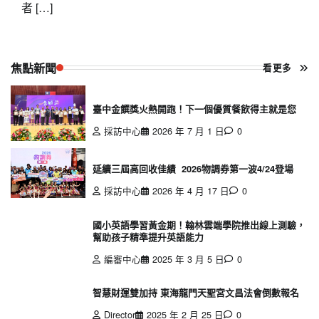
者 […]
焦點新聞
看更多
臺中金饌獎火熱開跑！下一個優質餐飲得主就是您
採訪中心
2026 年 7 月 1 日
0
延續三屆高回收佳績 2026物調券第一波4/24登場
採訪中心
2026 年 4 月 17 日
0
國小英語學習黃金期！翰林雲端學院推出線上測驗，
幫助孩子精準提升英語能力
編審中心
2025 年 3 月 5 日
0
智慧財運雙加持 東海龍門天聖宮文昌法會倒數報名
Director
2025 年 2 月 25 日
0