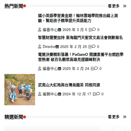
熱門新聞
看更多
國小英語學習黃金期！翰林雲端學院推出線上測
驗，幫助孩子精準提升英語能力
編審中心
2025 年 3 月 5 日
0
智慧財運雙加持 東海龍門天聖宮文昌法會倒數報名
Director
2025 年 2 月 25 日
0
電競決賽精彩落幕！PaGamO 閱讀素養平台燃起學
習熱潮 破百名觀眾高雄見證巔峰對決
編審中心
2025 年 2 月 24 日
0
武夷山大紅袍與台灣烏龍茶 同根同源
編輯中心
2024 年 12 月 17 日
0
精選新聞
看更多