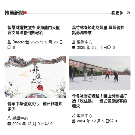
推薦新聞
看更多
智慧財運雙加持 東海龍門天聖
葉竹林春節走訪鄉里 與鄉親共
宮文昌法會倒數報名
話澎湖未來
Director
2025 年 2 月 25 日
編輯中心
0
2025 年 2 月 1 日
0
今冬冰雪初體驗！盤山滑雪場打
造「吃住娛」一體式滿足遊客的
傳承中華優秀文化 薊州非遺知
需求
多少
編輯中心
編輯中心
2024 年 12 月 9 日
0
2024 年 12 月 9 日
0