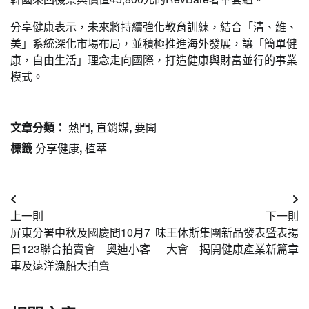
分享健康表示，未來將持續強化教育訓練，結合「清、維、
美」系統深化市場布局，並積極推進海外發展，讓「簡單健
康，自由生活」理念走向國際，打造健康與財富並行的事業
模式。
文章分類：
熱門
,
直銷媒
,
要聞
標籤
分享健康
,
植萃
文
上一則
下一則
章
屏東分署中秋及國慶間10月7
味王休斯集團新品發表暨表揚
導
日123聯合拍賣會 奧迪小客
大會 揭開健康產業新篇章
車及遠洋漁船大拍賣
覽