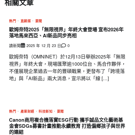
相關文章
熱門
直銷媒
要聞
歐姆奈特2025「無限視界」年終大會登場 宣布2026年
落地馬來西亞、AI新品同步亮相
讀新聞
2025 年 12 月 23 日
0
歐姆奈特（OMNINET）於12月13日舉辦2025年「無限
視界」年終大會，現場匯聚逾1000位台、馬合作夥伴，
不僅展現企業過去一年的豐碩戰果，更發布了「跨境落
地」與「AI新品」兩大消息，宣示將以「線 […]
熱門
產業財經
科技新知
要聞
Canon商用複合機落實ESG行動 攜手誠品文化藝術基
金會SDGs募書計畫推動永續教育 打造偏鄉孩子與世界
的連結