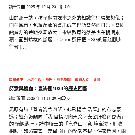
讀新聞
2025 年 12 月 23 日
0
山的那一端，孩子翻開課本之外的知識往往得靠想像；
而在城市，包羅萬象的資訊成了理所當然的日常。當閱
讀資源的差距逐漸放大，永續教育的落差也在悄悄累
積。面對這樣的斷層，Canon選擇把 ESG的實踐腳步
往教 […]
兩岸港澳
地方生活
熱門
熱點新聞
藝術人文
要聞
詩意與鐵血：崑崙關1939的歷史回響
讀新聞
2025 年 11 月 20 日
0
屈原有詩「登崑崙兮四望，心飛揚兮 浩蕩」的心志豪
邁；還有譚嗣同「我 自橫刀向天笑，去留肝膽兩崑崙」
的 慷慨悲壯。詩中所云的「崑崙山」意 境高潔，肝膽
相照，印照南寧「崑崙 關」的堅毅不拔、保家衛國，兩