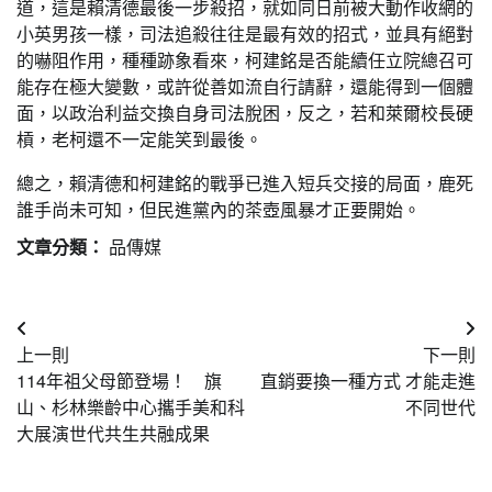
道，這是賴清德最後一步殺招，就如同日前被大動作收網的
小英男孩一樣，司法追殺往往是最有效的招式，並具有絕對
的嚇阻作用，種種跡象看來，柯建銘是否能續任立院總召可
能存在極大變數，或許從善如流自行請辭，還能得到一個體
面，以政治利益交換自身司法脫困，反之，若和萊爾校長硬
槓，老柯還不一定能笑到最後。
總之，賴清德和柯建銘的戰爭已進入短兵交接的局面，鹿死
誰手尚未可知，但民進黨內的茶壺風暴才正要開始。
文章分類：
品傳媒
文
上一則
下一則
章
114年祖父母節登場！ 旗
直銷要換一種方式 才能走進
導
山、杉林樂齡中心攜手美和科
不同世代
大展演世代共生共融成果
覽