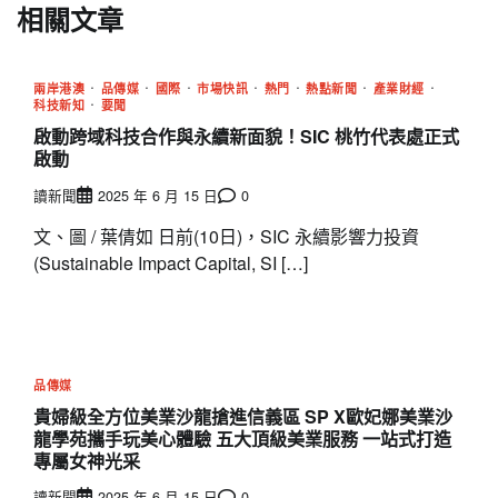
相關文章
兩岸港澳
品傳媒
國際
市場快訊
熱門
熱點新聞
產業財經
科技新知
要聞
啟動跨域科技合作與永續新面貌！SIC 桃竹代表處正式
啟動
讀新聞
2025 年 6 月 15 日
0
文、圖 / 葉倩如 日前(10日)，SIC 永續影響力投資
(Sustainable Impact Capital, SI […]
品傳媒
貴婦級全方位美業沙龍搶進信義區 SP X歐妃娜美業沙
龍學苑攜手玩美心體驗 五大頂級美業服務 一站式打造
專屬女神光采
讀新聞
2025 年 6 月 15 日
0