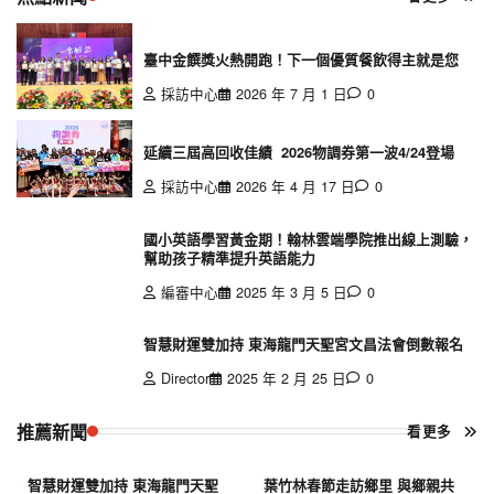
臺中金饌獎火熱開跑！下一個優質餐飲得主就是您
採訪中心
2026 年 7 月 1 日
0
延續三屆高回收佳績 2026物調券第一波4/24登場
採訪中心
2026 年 4 月 17 日
0
國小英語學習黃金期！翰林雲端學院推出線上測驗，
幫助孩子精準提升英語能力
編審中心
2025 年 3 月 5 日
0
智慧財運雙加持 東海龍門天聖宮文昌法會倒數報名
Director
2025 年 2 月 25 日
0
推薦新聞
看更多
智慧財運雙加持 東海龍門天聖
葉竹林春節走訪鄉里 與鄉親共