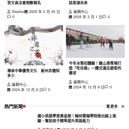
宮文昌法會倒數報名
話澎湖未來
Director
2025 年 2 月 25 日
編輯中心
0
2025 年 2 月 1 日
0
今冬冰雪初體驗！盤山滑雪場打
造「吃住娛」一體式滿足遊客的
傳承中華優秀文化 薊州非遺知
需求
多少
編輯中心
編輯中心
2024 年 12 月 9 日
0
2024 年 12 月 9 日
0
熱門新聞
看更多
國小英語學習黃金期！翰林雲端學院推出線上測
驗，幫助孩子精準提升英語能力