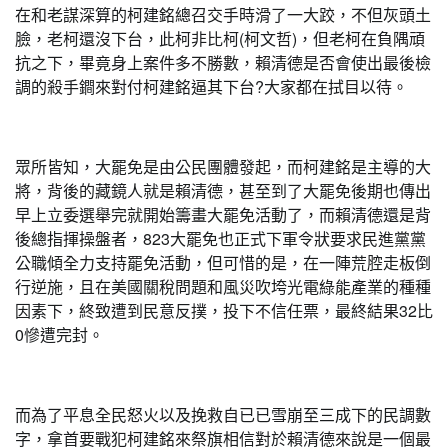
在和老謀深算的柯建銘總召交手時滑了一大跤，不但灰頭土
臉，老柯還沒下台，此柯非比柯(柯文哲)，但老柯在負隅頑
抗之下，畢竟身上案件多不勝數，賴清德是否會使出最後檢
調的殺手鐧來對付柯建銘逼其下台?大家都在拭目以待。
眾所皆知，大罷免是由公民團體發起，而柯建銘是主導的大
將，背後的藏鏡人就是賴清德，甚至到了大罷免後期也傳出
早上立委選舉完就開始籌畫大罷免活動了，而賴清德還是背
後總指揮操盤者，823大罷免也正式下軍令狀要求民進黨黨
公職傾全力支持罷免活動，但可惜的是，在一陣荒腔走板倒
行逆施，且在美國關稅問題和風災吹垮光電綠能產業的種種
因素下，終致遭到民意反撲，投下不信任票，最終結果32比
0慘遭完封。
而為了平息全民怒火以及挽救自已已雪崩至三成下的民調數
字，拿首要戰犯柯建銘來祭旗相信對於賴清德來說是一個最