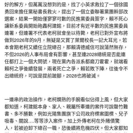
好的解方，但萬萬沒想到的是，找了小英求救拉了一個徐國
勇回來擔任黨秘書長救火，提出了一個立委聯署黨團幹部改
選案，結果一開始僅寥寥可數的民進黨委員簽字，賴不死心
讓新系委員開始砲轟柯建銘，目前才有近半數的民進黨委員
連署，但連署不代表老柯就會坐以待斃，老柯已對外宣布將
做到2026年的9月，無疑是又賞了萊爾校長一記大耳光，若
本會期老柯又續任立院總召，那賴清德威信可說蕩然無存，
不但2026的人事布局會有影響，甚至連2028總統是否能連
任都打上一個大問號，現在黨內各派系都磨刀霍霍，就端看
賴柯之爭後續發展，兩者死亡之爭，賴若敗下陣，往後令不
出總統府，可說是提前跛腳，2028也將破滅。
一連串的政治操作，老柯嫻熟的手腕看似佔得上風，但大家
都知道，柯建銘本身、家人、親屬所牽連的案件可說罄竹難
書、多不勝數，例如光陽集團旗下公司政府標案圍標、兒子
吸毒、關說….等等涉入案件，加上外傳老柯在外賭債驚
人，若被迫卸下總召一職，恐後續將危機四伏。但大家都知