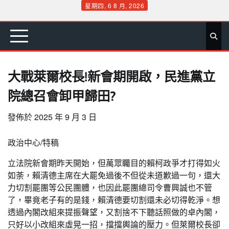
Skip
星期四, 6 8 月, 2026
to
首
要
娛
生
社
文
公
運
旅
政
地
專
content
頁
聞
樂
活
會
教
益
動
遊
治
方
欄
大戰萊爾校長!新會期開啟，民進黨立
院總召會卸甲歸田?
發佈於
2025 年 9 月 3 日
政治中心/特稿
立法院新會期昨天開始，但萬眾矚目的賴柯政爭才打得如火
如荼，賴清德主席在大罷免過後不但從未道歉過一句，還大
力切割罷團等公民團體，也因此罷團總司令曹興誠也不管
了，畢竟老子有的是錢，賴清德要切割還未必切得乾淨。想
透過內閣改組來提振聲望，又割捨不下聽話照做的卓內閣，
只好以小改組來虛晃一招，擋擋輿論的壓力。但萊爾校長卻