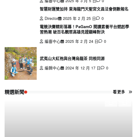
編審中心
2025 年 3 月 5 日
0
智慧財運雙加持 東海龍門天聖宮文昌法會倒數報名
Director
2025 年 2 月 25 日
0
電競決賽精彩落幕！PaGamO 閱讀素養平台燃起學
習熱潮 破百名觀眾高雄見證巔峰對決
編審中心
2025 年 2 月 24 日
0
武夷山大紅袍與台灣烏龍茶 同根同源
編輯中心
2024 年 12 月 17 日
0
精選新聞
看更多