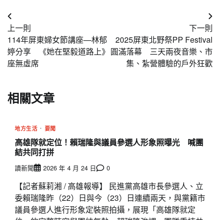
文
上一則
下一則
章
114年屏東婦女節講座—林郁
2025屏東北野祭PP Festival
導
婷分享 《她在堅毅道路上》
圓滿落幕 三天兩夜音樂、市
座無虛席
集、紮營體驗的戶外狂歡
覽
相關文章
地方生活
要聞
高雄隊就定位！賴瑞隆與議員參選人形象照曝光 喊團
結共同打拼
讀新聞
2026 年 4 月 24 日
0
【記者蘇莉湘 / 高雄報導】 民進黨高雄市長參選人、立
委賴瑞隆昨（22）日與今（23）日連續兩天，與黨籍市
議員參選人進行形象定裝照拍攝，展現「高雄隊就定