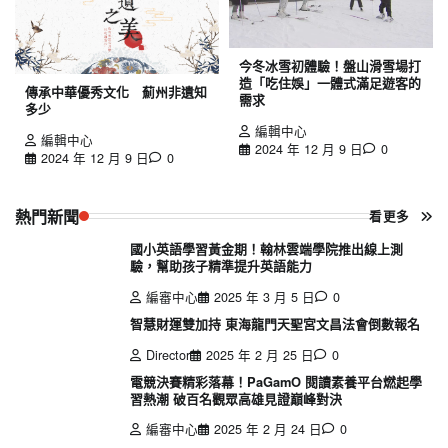
今冬冰雪初體驗！盤山滑雪場打
造「吃住娛」一體式滿足遊客的
傳承中華優秀文化 薊州非遺知
需求
多少
編輯中心
編輯中心
2024 年 12 月 9 日
0
2024 年 12 月 9 日
0
熱門新聞
看更多
國小英語學習黃金期！翰林雲端學院推出線上測
驗，幫助孩子精準提升英語能力
編審中心
2025 年 3 月 5 日
0
智慧財運雙加持 東海龍門天聖宮文昌法會倒數報名
Director
2025 年 2 月 25 日
0
電競決賽精彩落幕！PaGamO 閱讀素養平台燃起學
習熱潮 破百名觀眾高雄見證巔峰對決
編審中心
2025 年 2 月 24 日
0