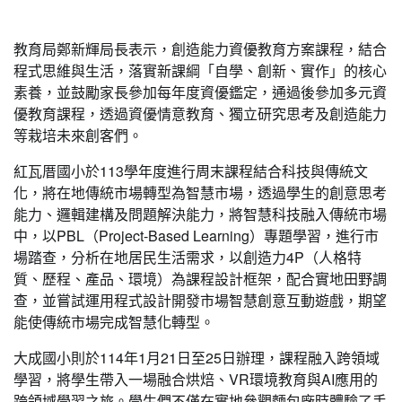
教育局鄭新輝局長表示，創造能力資優教育方案課程，結合
程式思維與生活，落實新課綱「自學、創新、實作」的核心
素養，並鼓勵家長參加每年度資優鑑定，通過後參加多元資
優教育課程，透過資優情意教育、獨立研究思考及創造能力
等栽培未來創客們。
紅瓦厝國小於113學年度進行周末課程結合科技與傳統文
化，將在地傳統市場轉型為智慧市場，透過學生的創意思考
能力、邏輯建構及問題解決能力，將智慧科技融入傳統市場
中，以PBL（Project-Based Learning）專題學習，進行市
場踏查，分析在地居民生活需求，以創造力4P（人格特
質、歷程、產品、環境）為課程設計框架，配合實地田野調
查，並嘗試運用程式設計開發市場智慧創意互動遊戲，期望
能使傳統市場完成智慧化轉型。
大成國小則於114年1月21日至25日辦理，課程融入跨領域
學習，將學生帶入一場融合烘焙、VR環境教育與AI應用的
跨領域學習之旅。學生們不僅在實地參觀麵包廠時體驗了手