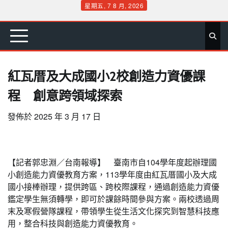
Skip
星期五, 7 8 月, 2026
to
首
要
娛
生
社
文
公
運
旅
政
地
專
content
頁
聞
樂
活
會
教
益
動
遊
治
方
欄
紅瓦厝及大成國小2校創造力資優課
程 創意跨領域探索
發佈於
2025 年 3 月 17 日
【記者郭忠淵／台南報導】 臺南市自104學年度起辦理國
小創造能力資優教育方案，113學年度由紅瓦厝國小及大成
國小接棒辦理，提供跨區、跨校際課程，通過創造能力資優
鑑定學生無須轉學，即可於課餘時間參與方案。兩校透過周
末及寒假營隊課程，帶領學生從生活文化探究到智慧科技應
用，整合科技與創造能力資優教育。