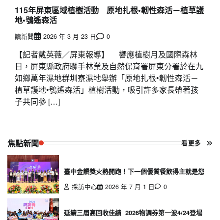
115年屏東區域植樹活動 原地扎根•韌性森活－植草護
地•鴞遙森活
讀新聞
2026 年 3 月 23 日
0
【記者戴英薇／屏東報導】 響應植樹月及國際森林
日，屏東縣政府聯手林業及自然保育署屏東分署於在九
如鄉萬年濕地群圳寮濕地舉辦「原地扎根•韌性森活－
植草護地•鴞遙森活」植樹活動，吸引許多家長帶著孩
子共同參 […]
焦點新聞
看更多
臺中金饌獎火熱開跑！下一個優質餐飲得主就是您
採訪中心
2026 年 7 月 1 日
0
延續三屆高回收佳績 2026物調券第一波4/24登場