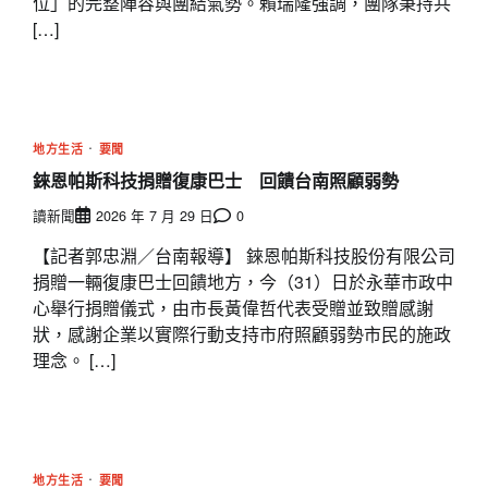
位」的完整陣容與團結氣勢。賴瑞隆強調，團隊秉持共
[…]
地方生活
要聞
錸恩帕斯科技捐贈復康巴士 回饋台南照顧弱勢
讀新聞
2026 年 7 月 29 日
0
【記者郭忠淵／台南報導】 錸恩帕斯科技股份有限公司
捐贈一輛復康巴士回饋地方，今（31）日於永華市政中
心舉行捐贈儀式，由市長黃偉哲代表受贈並致贈感謝
狀，感謝企業以實際行動支持市府照顧弱勢市民的施政
理念。 […]
地方生活
要聞