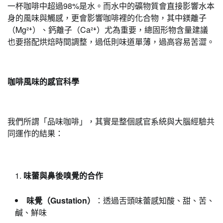
一杯咖啡中超過98%是水。而水中的礦物質會直接影響水本
身的風味與觸感，更會影響咖啡裡的化合物，其中鎂離子
（Mg²⁺）、鈣離子（Ca²⁺）尤為重要，總固形物含量建議
也要搭配烘焙時間調整，過低則味道單薄，過高容易苦澀。
咖啡風味的感官科學
我們所謂「品味咖啡」，其實是整個感官系統與大腦經驗共
同運作的結果：
味蕾與鼻後嗅覺的合作
味覺（Gustation）
：透過舌頭味蕾感知酸、甜、苦、
鹹、鮮味