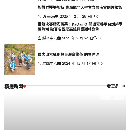
智慧財運雙加持 東海龍門天聖宮文昌法會倒數報名
Director
2025 年 2 月 25 日
0
電競決賽精彩落幕！PaGamO 閱讀素養平台燃起學
習熱潮 破百名觀眾高雄見證巔峰對決
編審中心
2025 年 2 月 24 日
0
武夷山大紅袍與台灣烏龍茶 同根同源
編輯中心
2024 年 12 月 17 日
0
精選新聞
看更多