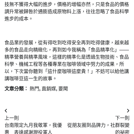
技無不獲得大幅的進步，價格的增幅亦然，只是食品的價格
調升常被歸咎於通膨造成原物料上漲，往往忽略了食品科學
進步的成本。
食品業的發展，從有得吃到吃得安全再到吃得健康，越來越
多的食品走向精緻化，再到如今我稱為「食品精準化」——
精準營養與精準風味，這樣的精準化是透過生物技術、食品
科學、機械工程等各種專業在咖啡領域中努力的成果，所
以，下次當你聽到「這什麼咖啡這麼貴！」不妨可以給他講
講咖啡豆這一生的故事。
文章分類：
熱門
,
直銷媒
,
要聞
文
上一則
下一則
章
台南限定九月我敬軍，我優
從朋友圈到品牌力，社群裂變
導
惠 表達感謝現役軍人
的祕密