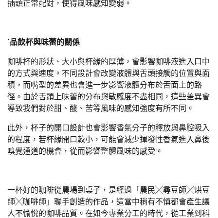
插頭正常配對，使得風味感知變弱。
˙品飲杯與味蕾的關係
咖啡杯的形狀、大小與杯緣的厚薄，會影響咖啡液進入口中
的方式與速度。不同設計會改變液體與舌頭接觸的位置與面
積，而嘴型的差異也會進一步影響液體分布於舌面上的路
徑。由於舌頭上味蕾的分布與敏感度不盡相同，這些差異會
導致我們對於甜、酸、苦等風味的感知強度有所不同。
此外，杯子的開口設計也會影響香氣分子的釋放與鼻腔吸入
的程度，若杯緣開口較小，可能會減少揮發性香氣進入鼻後
嗅覺通道的機會，從而影響整體風味的感受。
一杯好的咖啡從農場到桌子，是經過「農民╳尋豆師╳烘豆
師╳咖啡師」聯手創造的作品，這當中稍有不慎都會產生讓
人不愉悅的咖啡品質。在如今專業分工的時代，從工業到科