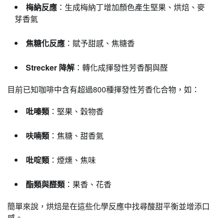
梅納反應
：生成梅納丁增加顏色產生堅果、烘焙、麥
芽香氣
焦糖化反應
：賦予甜感、焦糖香
Strecker
降解
：轉化成揮發性芳香酮與醛
目前已知咖啡中含有超過800種揮發性芳香化合物，如：
吡嗪類
：堅果、穀物香
呋喃類
：焦糖、甜香氣
吡啶類
：煙燻、焦味
酯類與醛類
：果香、花香
簡單來說，烘焙是在這些化學反應中找尋酸甜平衡並增添口
感。