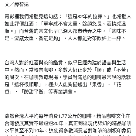
文／譚智遠
電影裡我們常聽見這句話：「這是82年的拉菲。」也常聽人
如此評價紅酒：「單寧感不會太重、餘韻悠長、酒精感溫
順。」而台灣的茶文化早已深入都市巷弄之中，「茶味不
足、澀感太重、香氣足夠」，人人都能對茶飲評上一評。
台灣人對於紅酒與茶的鑑賞，似乎已經內建於語言與生活
中。然而，當轉向咖啡，多數人仍止步於「順」或「不苦」
的層次。在咖啡教育現場，學員對滿意的咖啡最常說的話就
是「這杯很順耶」，極少人能夠描述出「果香」、「花
香」、「酸甜平衡」等專業詞彙。
雖然台灣人平均每年消費1.77公斤的咖啡，精品咖啡文化在
台灣發展其實不過短短20年，真正到達現代認知的精品咖啡
水平甚至不到10年。這使得多數消費者對咖啡的刻板印象仍