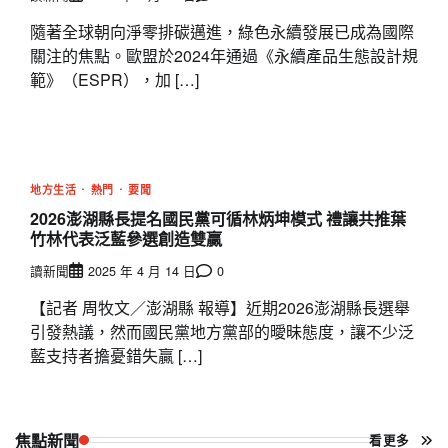
隨著全球朝向淨零排碳邁進，綠色永續發展已成為國際
關注的焦點。歐盟於2024年通過《永續產品生態設計規
範》（ESPR），加 […]
地方生活
熱門
要聞
2026澎湖縣長提名國民黨可循林炳坤模式 禮讓共推葉
竹林代表泛藍參選創造雙贏
讀新聞
2025 年 4 月 14 日
0
【記者 周牧文／澎湖縣 報導】近期2026澎湖縣長選舉
引發熱議，然而國民黨地方黨部的曖昧態度，讓不少泛
藍支持者擔憂錯失贏 […]
焦點新聞
看更多