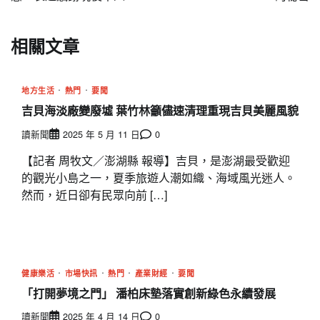
覽
相關文章
地方生活
熱門
要聞
吉貝海淡廠變廢墟 葉竹林籲儘速清理重現吉貝美麗風貌
讀新聞
2025 年 5 月 11 日
0
【記者 周牧文／澎湖縣 報導】吉貝，是澎湖最受歡迎
的觀光小島之一，夏季旅遊人潮如織、海域風光迷人。
然而，近日卻有民眾向前 […]
健康樂活
市場快訊
熱門
產業財經
要聞
「打開夢境之門」 潘柏床墊落實創新綠色永續發展
讀新聞
2025 年 4 月 14 日
0