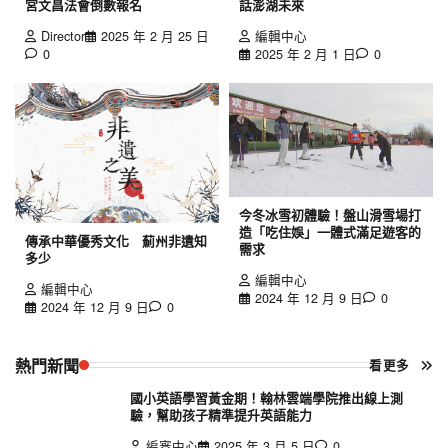
宮文昌法會倒數報名
話澎湖未來
Director
2025 年 2 月 25 日
編輯中心
0
2025 年 2 月 1 日
0
今冬冰雪初體驗！盤山滑雪場打
造「吃住娛」一體式滿足遊客的
傳承中華優秀文化 薊州非遺知
需求
多少
編輯中心
編輯中心
2024 年 12 月 9 日
0
2024 年 12 月 9 日
0
熱門新聞
看更多
國小英語學習黃金期！翰林雲端學院推出線上測
驗，幫助孩子精準提升英語能力
編審中心
2025 年 3 月 5 日
0