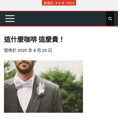
Skip
星期日, 9 8 月, 2026
to
首
要
娛
生
社
文
公
運
旅
政
地
專
content
頁
聞
樂
活
會
教
益
動
遊
治
方
欄
這什麼咖啡 這麼貴！
發佈於
2025 年 8 月 25 日