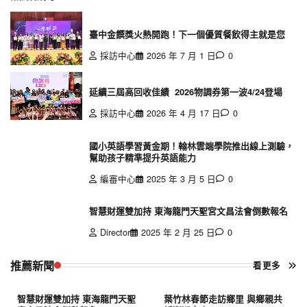
臺中金饌獎火熱開跑！下一個優質餐飲得主就是您
採訪中心
2026 年 7 月 1 日
0
延續三屆高回收佳績 2026物調券第一波4/24登場
採訪中心
2026 年 4 月 17 日
0
國小英語學習黃金期！翰林雲端學院推出線上測驗，
幫助孩子精準提升英語能力
編審中心
2025 年 3 月 5 日
0
智慧財運雙加持 東海龍門天聖宮文昌法會倒數報名
Director
2025 年 2 月 25 日
0
推薦新聞
看更多
智慧財運雙加持 東海龍門天聖
葉竹林春節走訪鄉里 與鄉親共